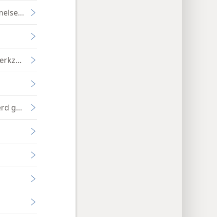
else rijk
 werkzaam was
rd gezalfd