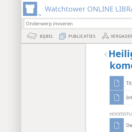
Watchtower ONLINE LIBR
BIJBEL
PUBLICATIES
VERGADE
Heil
kome
Ti
In
HOOFDSTU
De