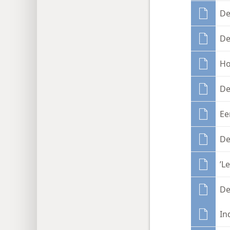
De
De
Ho
De
Ee
De
’L
De
In