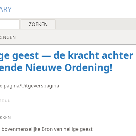
ARY
RINGEN
ige geest — de kracht achter
nde Nieuwe Ordening!
telpagina/Uitgeverspagina
houd
KKEN
 bovenmenselijke Bron van heilige geest