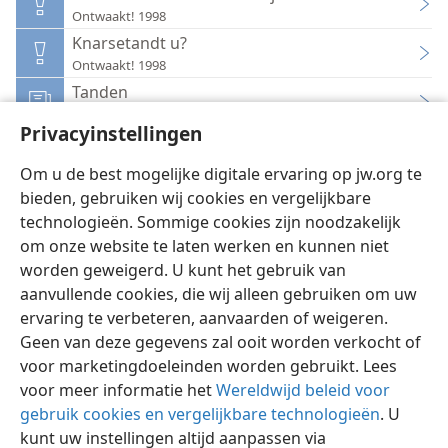
Ontwaakt! 1998
Knarsetandt u?
Ontwaakt! 1998
Tanden
Hulp tot begrip van de bijbel
Privacyinstellingen
Tanden
Inzicht in de Schrift, Deel 2
Om u de best mogelijke digitale ervaring op jw.org te
bieden, gebruiken wij cookies en vergelijkbare
technologieën. Sommige cookies zijn noodzakelijk
om onze website te laten werken en kunnen niet
worden geweigerd. U kunt het gebruik van
Nederlands
Instellingen
aanvullende cookies, die wij alleen gebruiken om uw
Copyright
© 2026 Watch Tower Bible and Tract Society of Pennsylvania
ervaring te verbeteren, aanvaarden of weigeren.
Gebruiksvoorwaarden
Privacybeleid
Privacyinstellingen
Geen van deze gegevens zal ooit worden verkocht of
Inloggen
JW.ORG
voor marketingdoeleinden worden gebruikt. Lees
voor meer informatie het
Wereldwijd beleid voor
gebruik cookies en vergelijkbare technologieën
. U
kunt uw instellingen altijd aanpassen via