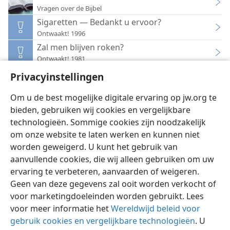
Vragen over de Bijbel
Sigaretten — Bedankt u ervoor?
Ontwaakt! 1996
Zal men blijven roken?
Ontwaakt! 1981
Hoe u zich kunt beschermen tegen AIDS
Privacyinstellingen
Ontwaakt! 1986
Om u de best mogelijke digitale ervaring op jw.org te
bieden, gebruiken wij cookies en vergelijkbare
technologieën. Sommige cookies zijn noodzakelijk
om onze website te laten werken en kunnen niet
worden geweigerd. U kunt het gebruik van
Nederlands
Instellingen
aanvullende cookies, die wij alleen gebruiken om uw
Copyright
© 2026 Watch Tower Bible and Tract Society of Pennsylvania
ervaring te verbeteren, aanvaarden of weigeren.
Gebruiksvoorwaarden
Privacybeleid
Privacyinstellingen
Inloggen
JW.ORG
Geen van deze gegevens zal ooit worden verkocht of
voor marketingdoeleinden worden gebruikt. Lees
voor meer informatie het
Wereldwijd beleid voor
gebruik cookies en vergelijkbare technologieën
. U