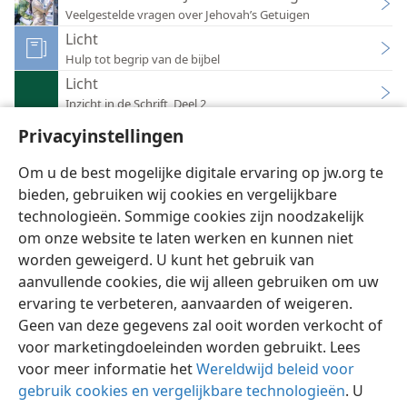
Veelgestelde vragen over Jehovah’s Getuigen
Licht
Hulp tot begrip van de bijbel
Licht
Inzicht in de Schrift, Deel 2
Zult u met God wandelen?
Privacyinstellingen
De Wachttoren — Aankondiger van Jehovah’s koninkrijk 2005
Om u de best mogelijke digitale ervaring op jw.org te
bieden, gebruiken wij cookies en vergelijkbare
technologieën. Sommige cookies zijn noodzakelijk
om onze website te laten werken en kunnen niet
worden geweigerd. U kunt het gebruik van
Nederlands
Instellingen
aanvullende cookies, die wij alleen gebruiken om uw
Copyright
© 2026 Watch Tower Bible and Tract Society of Pennsylvania
ervaring te verbeteren, aanvaarden of weigeren.
Gebruiksvoorwaarden
Privacybeleid
Privacyinstellingen
Inloggen
JW.ORG
Geen van deze gegevens zal ooit worden verkocht of
voor marketingdoeleinden worden gebruikt. Lees
voor meer informatie het
Wereldwijd beleid voor
gebruik cookies en vergelijkbare technologieën
. U