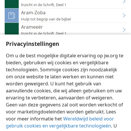
Inzicht in de Schrift, Deel 1
Aram-Zoba
Hulp tot begrip van de bijbel
Arameeër
Inzicht in de Schrift, Deel 1
Syrië, Syriërs
Privacyinstellingen
Verklarende woordenlijst
Om u de best mogelijke digitale ervaring op jw.org te
bieden, gebruiken wij cookies en vergelijkbare
technologieën. Sommige cookies zijn noodzakelijk
om onze website te laten werken en kunnen niet
worden geweigerd. U kunt het gebruik van
Nederlands
Instellingen
aanvullende cookies, die wij alleen gebruiken om uw
Copyright
© 2026 Watch Tower Bible and Tract Society of Pennsylvania
ervaring te verbeteren, aanvaarden of weigeren.
Gebruiksvoorwaarden
Privacybeleid
Privacyinstellingen
Inloggen
JW.ORG
Geen van deze gegevens zal ooit worden verkocht of
voor marketingdoeleinden worden gebruikt. Lees
voor meer informatie het
Wereldwijd beleid voor
gebruik cookies en vergelijkbare technologieën
. U