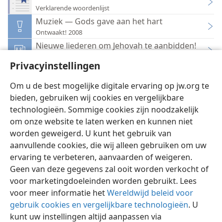
Verklarende woordenlijst
Muziek — Gods gave aan het hart
Ontwaakt! 2008
Nieuwe liederen om Jehovah te aanbidden!
Onze Koninkrijksdienst 2014
Privacyinstellingen
Het meest verbreide lied
De Wachttoren — Aankondiger van Jehovah’s koninkrijk 1966
Om u de best mogelijke digitale ervaring op jw.org te
bieden, gebruiken wij cookies en vergelijkbare
technologieën. Sommige cookies zijn noodzakelijk
om onze website te laten werken en kunnen niet
worden geweigerd. U kunt het gebruik van
Nederlands
Instellingen
aanvullende cookies, die wij alleen gebruiken om uw
ervaring te verbeteren, aanvaarden of weigeren.
Copyright
© 2026 Watch Tower Bible and Tract Society of Pennsylvania
Gebruiksvoorwaarden
Privacybeleid
Privacyinstellingen
Geen van deze gegevens zal ooit worden verkocht of
Inloggen
JW.ORG
voor marketingdoeleinden worden gebruikt. Lees
voor meer informatie het
Wereldwijd beleid voor
gebruik cookies en vergelijkbare technologieën
. U
kunt uw instellingen altijd aanpassen via