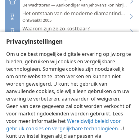
De Wachttoren — Aankondiger van Jehovah’s koninkrijk 1991
Het ontstaan van de moderne diamantindustrie
Ontwaakt! 2005
Waarom zijn ze zo kostbaar?
Ontwaakt! 1983
Privacyinstellingen
Iets beters dan diamanten
Jaarboek van Jehovah’s Getuigen 2014
Om u de best mogelijke digitale ervaring op jw.org te
bieden, gebruiken wij cookies en vergelijkbare
technologieën. Sommige cookies zijn noodzakelijk
om onze website te laten werken en kunnen niet
worden geweigerd. U kunt het gebruik van
Nederlands
Instellingen
aanvullende cookies, die wij alleen gebruiken om uw
Copyright
© 2026 Watch Tower Bible and Tract Society of Pennsylvania
ervaring te verbeteren, aanvaarden of weigeren.
Gebruiksvoorwaarden
Privacybeleid
Privacyinstellingen
Geen van deze gegevens zal ooit worden verkocht of
Inloggen
JW.ORG
voor marketingdoeleinden worden gebruikt. Lees
voor meer informatie het
Wereldwijd beleid voor
gebruik cookies en vergelijkbare technologieën
. U
kunt uw instellingen altijd aanpassen via