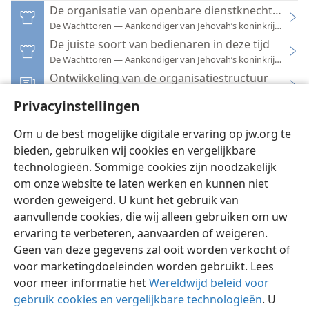
De organisatie van openbare dienstknechten zui
De Wachttoren — Aankondiger van Jehovah’s koninkrijk 1965
De juiste soort van bedienaren in deze tijd
De Wachttoren — Aankondiger van Jehovah’s koninkrijk 1954
Ontwikkeling van de organisatiestructuur
Jehovah’s Getuigen — Verkondigers van Gods koninkrijk
Privacyinstellingen
Het „goede nieuws” bewerkstelligt de afscheiding
De Wachttoren — Aankondiger van Jehovah’s koninkrijk 1963
Om u de best mogelijke digitale ervaring op jw.org te
bieden, gebruiken wij cookies en vergelijkbare
technologieën. Sommige cookies zijn noodzakelijk
om onze website te laten werken en kunnen niet
worden geweigerd. U kunt het gebruik van
Nederlands
Instellingen
aanvullende cookies, die wij alleen gebruiken om uw
ervaring te verbeteren, aanvaarden of weigeren.
Copyright
© 2026 Watch Tower Bible and Tract Society of Pennsylvania
Gebruiksvoorwaarden
Privacybeleid
Privacyinstellingen
Geen van deze gegevens zal ooit worden verkocht of
Inloggen
JW.ORG
voor marketingdoeleinden worden gebruikt. Lees
voor meer informatie het
Wereldwijd beleid voor
gebruik cookies en vergelijkbare technologieën
. U