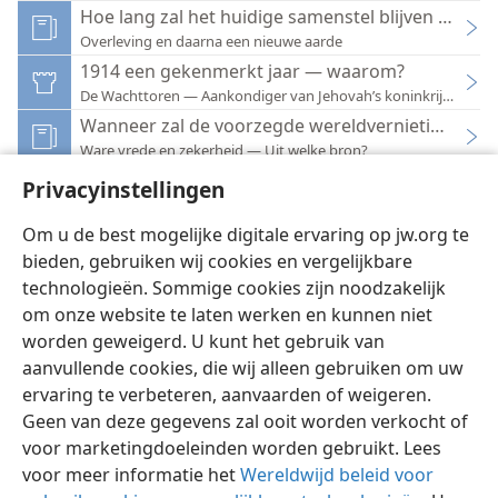
Hoe lang zal het huidige samenstel blijven bestaa
Overleving en daarna een nieuwe aarde
1914 een gekenmerkt jaar — waarom?
De Wachttoren — Aankondiger van Jehovah’s koninkrijk 1984
Wanneer zal de voorzegde wereldvernietiging k
Ware vrede en zekerheid — Uit welke bron?
1914 — een gekenmerkt jaar
Privacyinstellingen
De Wachttoren — Aankondiger van Jehovah’s koninkrijk 1969
Om u de best mogelijke digitale ervaring op jw.org te
bieden, gebruiken wij cookies en vergelijkbare
technologieën. Sommige cookies zijn noodzakelijk
om onze website te laten werken en kunnen niet
worden geweigerd. U kunt het gebruik van
Nederlands
Instellingen
aanvullende cookies, die wij alleen gebruiken om uw
Copyright
© 2026 Watch Tower Bible and Tract Society of Pennsylvania
ervaring te verbeteren, aanvaarden of weigeren.
Gebruiksvoorwaarden
Privacybeleid
Privacyinstellingen
Inloggen
JW.ORG
Geen van deze gegevens zal ooit worden verkocht of
voor marketingdoeleinden worden gebruikt. Lees
voor meer informatie het
Wereldwijd beleid voor