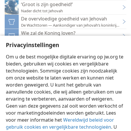
‘Groot is zijn goedheid!’
Nader dicht tot Jehovah
De overvloedige goedheid van Jehovah
De Wachttoren — Aankondiger van Jehovah’s koninkrijk 1991
Wie zal de Koning loven?
De Wachttoren — Aankondiger van Jehovah’s koninkrijk 1981
Privacyinstellingen
Goed
Hulp tot begrip van de bijbel
Om u de best mogelijke digitale ervaring op jw.org te
bieden, gebruiken wij cookies en vergelijkbare
technologieën. Sommige cookies zijn noodzakelijk
om onze website te laten werken en kunnen niet
worden geweigerd. U kunt het gebruik van
Nederlands
Instellingen
aanvullende cookies, die wij alleen gebruiken om uw
ervaring te verbeteren, aanvaarden of weigeren.
Copyright
© 2026 Watch Tower Bible and Tract Society of Pennsylvania
Gebruiksvoorwaarden
Privacybeleid
Privacyinstellingen
Geen van deze gegevens zal ooit worden verkocht of
Inloggen
JW.ORG
voor marketingdoeleinden worden gebruikt. Lees
voor meer informatie het
Wereldwijd beleid voor
gebruik cookies en vergelijkbare technologieën
. U