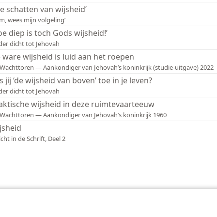
lle schatten van wijsheid’
m, wees mijn volgeling’
oe diep is toch Gods wijsheid!’
er dicht tot Jehovah
 ware wijsheid is luid aan het roepen
Wachttoren — Aankondiger van Jehovah’s koninkrijk (studie-uitgave) 2022
s jij ‘de wijsheid van boven’ toe in je leven?
er dicht tot Jehovah
aktische wijsheid in deze ruimtevaarteeuw
Wachttoren — Aankondiger van Jehovah’s koninkrijk 1960
jsheid
icht in de Schrift, Deel 2
Tract Society of Pennsylvania
Gebruiksvoorwaarden
Privacybeleid
Priva