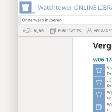
Watchtower ONLINE LIBR
BIJBEL
PUBLICATIES
VERGADE
Verg
w06 1/
Vr
De 
„G
De 
Wi
De 
Wi
Hul