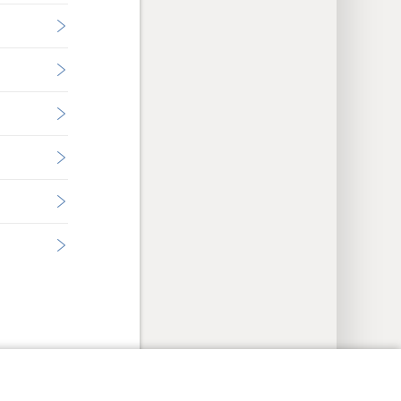
cyinstellingen
Inloggen
JW.ORG