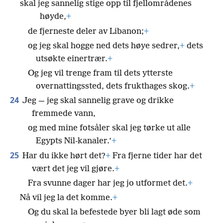
skal jeg sannelig stige opp til fjellområdenes
høyde,
+
de fjerneste deler av Libanon;
+
og jeg skal hogge ned dets høye sedrer,
+
dets
utsøkte einertrær.
+
Og jeg vil trenge fram til dets ytterste
overnattingssted, dets frukthages skog.
+
24
Jeg — jeg skal sannelig grave og drikke
fremmede vann,
og med mine fotsåler skal jeg tørke ut alle
Egypts Nil-kanaler.’
+
25
Har du ikke hørt det?
+
Fra fjerne tider har det
vært det jeg vil gjøre.
+
Fra svunne dager har jeg jo utformet det.
+
Nå vil jeg la det komme.
+
Og du skal la befestede byer bli lagt øde som