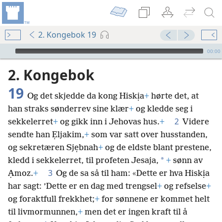
2. Kongebok 19
Audio Player
00:00
2. Kongebok
19
Og det skjedde da kong Hiskịa
+
hørte det, at
han straks sønderrev sine klær
+
og kledde seg i
2
sekkelerret
+
og gikk inn i Jehovas hus.
+
Videre
sendte han Ẹljakim,
+
som var satt over husstanden,
og sekretæren Sjẹbnah
+
og de eldste blant prestene,
*
kledd i sekkelerret, til profeten Jesaja,
+
sønn av
3
Ạmoz.
+
Og de sa så til ham: «Dette er hva Hiskịa
har sagt: ’Dette er en dag med trengsel
+
og refselse
+
og foraktfull frekkhet;
+
for sønnene er kommet helt
til livmormunnen,
+
men det er ingen kraft til å