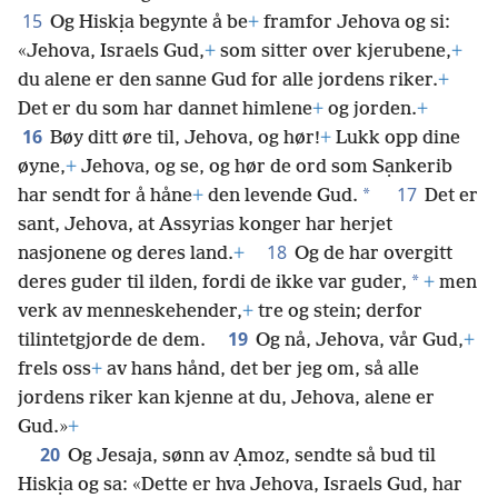
15
Og Hiskịa begynte å be
+
framfor Jehova og si:
«Jehova, Israels Gud,
+
som sitter over kjerubene,
+
du alene er den sanne Gud for alle jordens riker.
+
Det er du som har dannet himlene
+
og jorden.
+
16
Bøy ditt øre til, Jehova, og hør!
+
Lukk opp dine
øyne,
+
Jehova, og se, og hør de ord som Sạnkerib
17
*
har sendt for å håne
+
den levende Gud.
Det er
sant, Jehova, at Assyrias konger har herjet
18
nasjonene og deres land.
+
Og de har overgitt
*
deres guder til ilden, fordi de ikke var guder,
+
men
verk av menneskehender,
+
tre og stein; derfor
19
tilintetgjorde de dem.
Og nå, Jehova, vår Gud,
+
frels oss
+
av hans hånd, det ber jeg om, så alle
jordens riker kan kjenne at du, Jehova, alene er
Gud.»
+
20
Og Jesaja, sønn av Ạmoz, sendte så bud til
Hiskịa og sa: «Dette er hva Jehova, Israels Gud, har