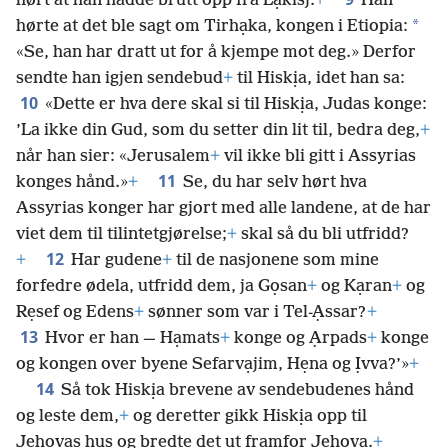
hørt at han hadde brutt opp fra Lạkisj.
+
Han
*
hørte at det ble sagt om Tirhạka, kongen i Etiopia:
«Se, han har dratt ut for å kjempe mot deg.» Derfor
sendte han igjen sendebud
+
til Hiskịa, idet han sa:
10
«Dette er hva dere skal si til Hiskịa, Judas konge:
’La ikke din Gud, som du setter din lit til, bedra deg,
+
når han sier: «Jerusalem
+
vil ikke bli gitt i Assyrias
11
konges hånd.»
+
Se, du har selv hørt hva
Assyrias konger har gjort med alle landene, at de har
viet dem til tilintetgjørelse;
+
skal så du bli utfridd?
12
+
Har gudene
+
til de nasjonene som mine
forfedre ødela, utfridd dem, ja Gọsan
+
og Kạran
+
og
Rẹsef og Edens
+
sønner som var i Tel-Ạssar?
+
13
Hvor er han — Hạmats
+
konge og Ạrpads
+
konge
og kongen over byene Sefarvạjim, Hẹna og Ịvva?’»
+
14
Så tok Hiskịa brevene av sendebudenes hånd
og leste dem,
+
og deretter gikk Hiskịa opp til
Jehovas hus og bredte det ut framfor Jehova.
+