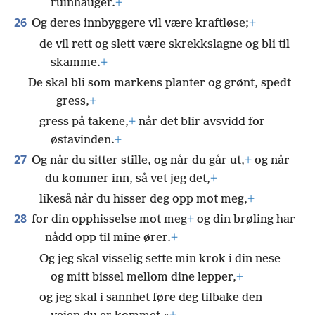
ruinhauger.
+
26
Og deres innbyggere vil være kraftløse;
+
de vil rett og slett være skrekkslagne og bli til
skamme.
+
De skal bli som markens planter og grønt, spedt
gress,
+
gress på takene,
+
når det blir avsvidd for
østavinden.
+
27
Og når du sitter stille, og når du går ut,
+
og når
du kommer inn, så vet jeg det,
+
likeså når du hisser deg opp mot meg,
+
28
for din opphisselse mot meg
+
og din brøling har
nådd opp til mine ører.
+
Og jeg skal visselig sette min krok i din nese
og mitt bissel mellom dine lepper,
+
og jeg skal i sannhet føre deg tilbake den