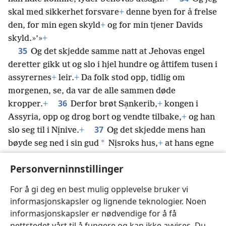
skal med sikkerhet forsvare
+
denne byen for å frelse
den, for min egen skyld
+
og for min tjener Davids
skyld.»’»
+
35
Og det skjedde samme natt at Jehovas engel
deretter gikk ut og slo i hjel hundre og åttifem tusen i
assyrernes
+
leir.
+
Da folk stod opp, tidlig om
morgenen, se, da var de alle sammen døde
36
kropper.
+
Derfor brøt Sạnkerib,
+
kongen i
Assyria, opp og drog bort og vendte tilbake,
+
og han
37
slo seg til i Nịnive.
+
Og det skjedde mens han
*
bøyde seg ned i sin gud
Nịsroks hus,
+
at hans egne
*
sønner
Adrammẹlek og Sarẹser slo ham i hjel med
Personverninnstillinger
*
sverdet,
+
og selv unnslapp de til Ạrarat-landet.
+
Og hans sønn Asarhạddon
+
begynte å regjere i hans
For å gi deg en best mulig opplevelse bruker vi
sted.
informasjonskapsler og lignende teknologier. Noen
informasjonskapsler er nødvendige for å få
nettstedet vårt til å fungere og kan ikke avvises. Du