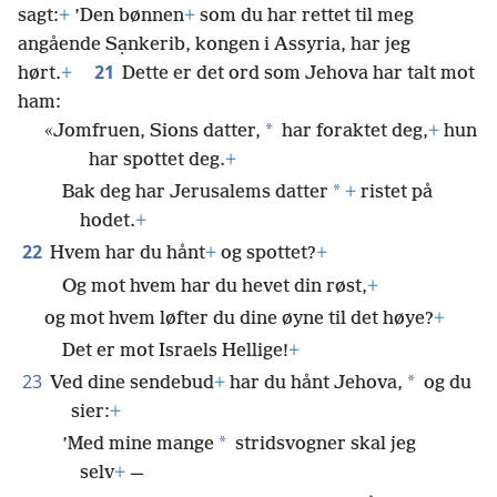
sagt:
+
’Den bønnen
+
som du har rettet til meg
angående Sạnkerib, kongen i Assyria, har jeg
21
hørt.
+
Dette er det ord som Jehova har talt mot
ham:
*
«Jomfruen, Sions datter,
har foraktet deg,
+
hun
har spottet deg.
+
*
Bak deg har Jerusalems datter
+
ristet på
hodet.
+
22
Hvem har du hånt
+
og spottet?
+
Og mot hvem har du hevet din røst,
+
og mot hvem løfter du dine øyne til det høye?
+
Det er mot Israels Hellige!
+
23
*
Ved dine sendebud
+
har du hånt Jehova,
og du
sier:
+
*
’Med mine mange
stridsvogner skal jeg
selv
+
—