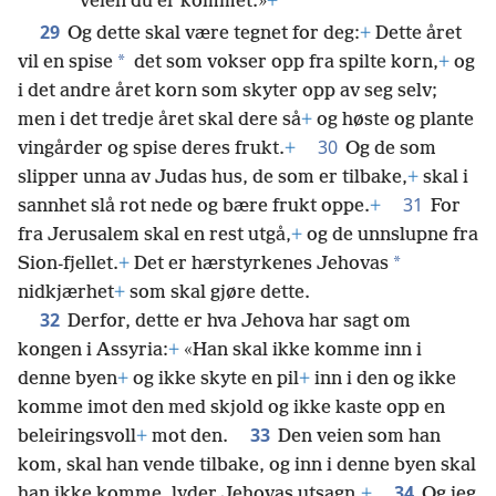
veien du er kommet.»
+
29
Og dette skal være tegnet for deg:
+
Dette året
*
vil en spise
det som vokser opp fra spilte korn,
+
og
i det andre året korn som skyter opp av seg selv;
men i det tredje året skal dere så
+
og høste og plante
30
vingårder og spise deres frukt.
+
Og de som
slipper unna av Judas hus, de som er tilbake,
+
skal i
31
sannhet slå rot nede og bære frukt oppe.
+
For
fra Jerusalem skal en rest utgå,
+
og de unnslupne fra
*
Sion-fjellet.
+
Det er hærstyrkenes Jehovas
nidkjærhet
+
som skal gjøre dette.
32
Derfor, dette er hva Jehova har sagt om
kongen i Assyria:
+
«Han skal ikke komme inn i
denne byen
+
og ikke skyte en pil
+
inn i den og ikke
komme imot den med skjold og ikke kaste opp en
33
beleiringsvoll
+
mot den.
Den veien som han
kom, skal han vende tilbake, og inn i denne byen skal
34
han ikke komme, lyder Jehovas utsagn.
+
Og jeg