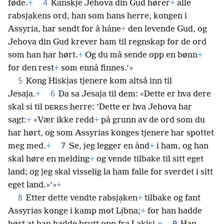
4
føde.
+
Kanskje Jehova din Gud hører
+
alle
rabsjạkens ord, han som hans herre, kongen i
Assyria, har sendt for å håne
+
den levende Gud, og
Jehova din Gud krever ham til regnskap for de ord
som han har hørt.
+
Og du må sende opp en bønn
+
for den rest
+
som ennå finnes.’»
5
Kong Hiskịas tjenere kom altså inn til
6
Jesaja.
+
Da sa Jesaja til dem: «Dette er hva dere
skal si til
herre: ’Dette er hva Jehova har
DERES
sagt:
+
«Vær ikke redd
+
på grunn av de ord som du
har hørt, og som Assyrias konges tjenere har spottet
7
meg med.
+
Se, jeg legger en ånd
+
i ham, og han
skal høre en melding
+
og vende tilbake til sitt eget
land; og jeg skal visselig
la ham falle for sverdet i sitt
eget land.»’»
+
8
Etter dette vendte rabsjạken
+
tilbake og fant
Assyrias konge i kamp mot Lịbna;
+
for han hadde
9