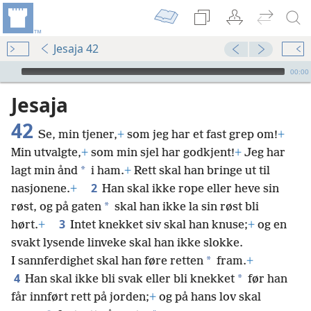
Jesaja 42
Audio Player
00:00
Jesaja
42
Se, min tjener,
+
som jeg har et fast grep om!
+
Min utvalgte,
+
som min sjel har godkjent!
+
Jeg har
*
lagt min ånd
i ham.
+
Rett skal han bringe ut til
2
nasjonene.
+
Han skal ikke rope eller heve sin
*
røst, og på gaten
skal han ikke la sin røst bli
3
hørt.
+
Intet knekket siv skal han knuse;
+
og en
svakt lysende linveke skal han ikke slokke.
*
I sannferdighet skal han føre retten
fram.
+
4
*
Han skal ikke bli svak eller bli knekket
før han
får innført rett på jorden;
+
og på hans lov skal