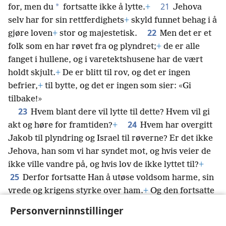
21
*
for, men du
fortsatte ikke å lytte.
+
Jehova
selv har for sin rettferdighets
+
skyld funnet behag i å
22
gjøre loven
+
stor og majestetisk.
Men det er et
folk som en har røvet fra og plyndret;
+
de er alle
fanget i hullene, og i varetektshusene har de vært
holdt skjult.
+
De er blitt til rov, og det er ingen
befrier,
+
til bytte, og det er ingen som sier: «Gi
tilbake!»
23
Hvem blant dere vil lytte til dette? Hvem vil gi
24
akt og høre for framtiden?
+
Hvem har overgitt
Jakob til plyndring og Israel til røverne? Er det ikke
Jehova, han som vi har syndet mot, og hvis veier de
ikke ville vandre på, og hvis lov de ikke lyttet til?
+
25
Derfor fortsatte Han å utøse voldsom harme, sin
vrede og krigens styrke over ham.
+
Og den fortsatte
å fortære ham rundt omkring,
+
men han gav ikke
Personverninnstillinger
akt;
+
og den fortsatte å flamme opp mot ham, men