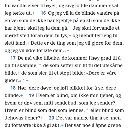
forvandle elver til øyer, og sivgrodde dammer skal
16
jeg tørke ut.
+
Og jeg vil la de blinde vandre på
en vei som de ikke har kjent;
+
på en sti som de ikke
har kjent, skal jeg la dem gå.
+
Jeg skal forvandle et
mørkt sted foran dem til lys,
+
og ulendt terreng til
slett land.
+
Dette er de ting som jeg vil gjøre for dem,
og jeg vil ikke forlate dem.»
+
17
De må vike tilbake, de kommer i høy grad til å
*
bli til skamme,
de som setter sin lit til det utskårne
bilde,
+
de som sier til et støpt bilde: «Dere er våre
*
guder.»
+
18
Hør, dere døve; og løft blikket for å se, dere
19
blinde.
+
Hvem er blind, om ikke min tjener, og
hvem er døv som mitt sendebud, som jeg sender?
*
Hvem er blind som den som lønnes,
eller blind som
20
Jehovas tjener?
+
Det var mange ting å se, men
du fortsatte ikke å gi akt.
+
Det var noe å åpne ørene