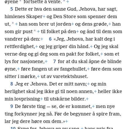
*
*
øyene
fortsette å vente.
+
5
Dette er hva den sanne Gud, Jehova, har sagt,
himlenes Skaper
+
og Den Store som spenner dem
*
ut,
+
han som brer ut jorden
+
og dens grøde,
+
han
*
som gir pust
+
til folket på den
+
og ånd til dem som
6
vandrer på den:
+
«Jeg, Jehova, har kalt deg i
rettferdighet,
+
og jeg griper din hånd.
+
Og jeg skal
verne deg og gi deg som en pakt for folket,
+
som et
7
lys for nasjonene,
+
for at du skal åpne de blinde
øyne,
+
føre fangen ut av fangehullet,
+
føre dem som
sitter i mørke,
+
ut av varetektshuset.
8
Jeg er Jehova. Det er mitt navn;
+
og min
herlighet skal jeg ikke gi til noen annen,
+
heller ikke
min lovprisning
+
til utskårne bilder.
+
9
De første ting — se, de er kommet,
+
men nye
ting forkynner jeg nå. Før de begynner å spire fram,
lar jeg dere høre om dem.»
+
10