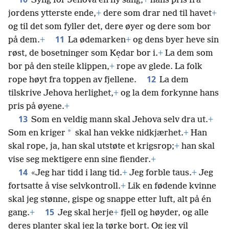
Syng for Jehova en ny sang,
+
hans pris fra
jordens ytterste ende,
+
dere som drar ned til havet
+
og til det som fyller det, dere øyer og dere som bor
11
på dem.
+
La ødemarken
+
og dens byer heve sin
røst, de bosetninger som Kẹdar bor i.
+
La dem som
bor på den steile klippen,
+
rope av glede. La folk
12
rope høyt fra toppen av fjellene.
La dem
tilskrive Jehova herlighet,
+
og la dem forkynne hans
pris på øyene.
+
13
Som en veldig mann skal Jehova selv dra ut.
+
*
Som en kriger
skal han vekke nidkjærhet.
+
Han
skal rope, ja, han skal utstøte et krigsrop;
+
han skal
vise seg mektigere enn sine fiender.
+
14
«Jeg har tidd i lang tid.
+
Jeg forble taus.
+
Jeg
fortsatte å vise
selvkontroll.
+
Lik en fødende kvinne
skal jeg stønne, gispe og snappe etter luft, alt på én
15
gang.
+
Jeg skal herje
+
fjell og høyder, og alle
deres planter skal jeg la tørke bort. Og jeg vil