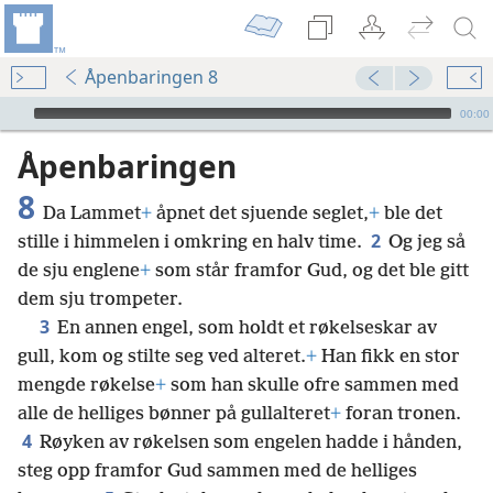
Åpenbaringen 8
Audio Player
00:00
Åpenbaringen
8
Da Lammet
+
åpnet det sjuende seglet,
+
ble det
2
stille i himmelen i omkring en halv time.
Og jeg så
de sju englene
+
som står framfor Gud, og det ble gitt
dem sju trompeter.
3
En annen engel, som holdt et røkelseskar av
gull, kom og stilte seg ved alteret.
+
Han fikk en stor
mengde røkelse
+
som han skulle ofre sammen med
alle de helliges bønner på gullalteret
+
foran tronen.
4
Røyken av røkelsen som engelen hadde i hånden,
steg opp framfor Gud sammen med de helliges