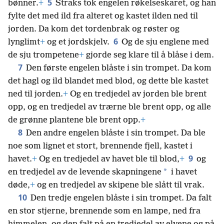
5
bønner.
+
Straks tok engelen røkelseskaret, og han
fylte det med ild fra alteret og kastet ilden ned til
jorden. Da kom det tordenbrak og røster og
6
lynglimt
+
og et jordskjelv.
Og de sju englene med
de sju trompetene
+
gjorde seg klare til å blåse i dem.
7
Den første engelen blåste i sin trompet. Da kom
det hagl og ild blandet med blod, og dette ble kastet
ned til jorden.
+
Og en tredjedel av jorden ble brent
opp, og en tredjedel av trærne ble brent opp, og alle
de grønne plantene ble brent opp.
+
8
Den andre engelen blåste i sin trompet. Da ble
noe som lignet et stort, brennende fjell, kastet i
9
havet.
+
Og en tredjedel av havet ble til blod,
+
og
*
en tredjedel av de levende skapningene
i havet
døde,
+
og en tredjedel av skipene ble slått til vrak.
10
Den tredje engelen blåste i sin trompet. Da falt
en stor stjerne, brennende som en lampe, ned fra