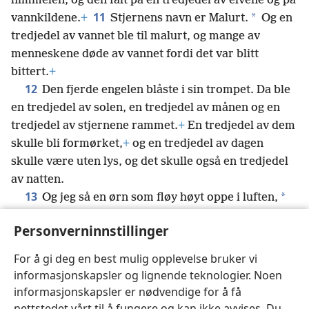
himmelen, og den falt på en tredjedel av elvene og på
11
*
vannkildene.
+
Stjernens navn er Malurt.
Og en
tredjedel av vannet ble til malurt, og mange av
menneskene døde av vannet fordi det var blitt
bittert.
+
12
Den fjerde engelen blåste i sin trompet. Da ble
en tredjedel av solen, en tredjedel av månen og en
tredjedel av stjernene rammet.
+
En tredjedel av dem
skulle bli formørket,
+
og en tredjedel av dagen
skulle være uten lys, og det skulle også en tredjedel
av natten.
13
*
Og jeg så en ørn som fløy høyt oppe i luften,
*
og jeg hørte den rope med kraftig stemme: «Ve,
ve,
Personverninnstillinger
ve
+
dem som bor på jorden, på grunn av det som
skal skje når trompetstøtene lyder fra de tre siste
For å gi deg en best mulig opplevelse bruker vi
englene, som snart skal blåse i sine trompeter!»
+
informasjonskapsler og lignende teknologier. Noen
informasjonskapsler er nødvendige for å få
nettstedet vårt til å fungere og kan ikke avvises. Du