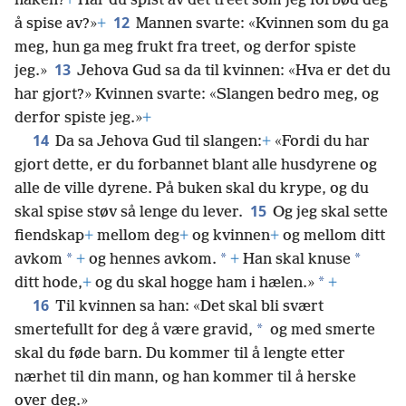
naken?
+
Har du spist av det treet som jeg forbød deg
12
å spise av?»
+
Mannen svarte: «Kvinnen som du ga
meg, hun ga meg frukt fra treet, og derfor spiste
13
jeg.»
Jehova Gud sa da til kvinnen: «Hva er det du
har gjort?» Kvinnen svarte: «Slangen bedro meg, og
derfor spiste jeg.»
+
14
Da sa Jehova Gud til slangen:
+
«Fordi du har
gjort dette, er du forbannet blant alle husdyrene og
alle de ville dyrene. På buken skal du krype, og du
15
skal spise støv så lenge du lever.
Og jeg skal sette
fiendskap
+
mellom deg
+
og kvinnen
+
og mellom ditt
*
*
*
avkom
+
og hennes avkom.
+
Han skal knuse
*
ditt hode,
+
og du skal hogge ham i hælen.»
+
16
Til kvinnen sa han: «Det skal bli svært
*
smertefullt for deg å være gravid,
og med smerte
skal du føde barn. Du kommer til å lengte etter
nærhet til din mann, og han kommer til å herske
over deg.»