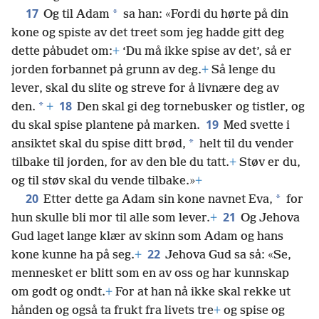
17
*
Og til Adam
sa han: «Fordi du hørte på din
kone og spiste av det treet som jeg hadde gitt deg
dette påbudet om:
+
‘Du må ikke spise av det’, så er
jorden forbannet på grunn av deg.
+
Så lenge du
lever, skal du slite og streve for å livnære deg av
18
*
den.
+
Den skal gi deg tornebusker og tistler, og
19
du skal spise plantene på marken.
Med svette i
*
ansiktet skal du spise ditt brød,
helt til du vender
tilbake til jorden, for av den ble du tatt.
+
Støv er du,
og til støv skal du vende tilbake.»
+
20
*
Etter dette ga Adam sin kone navnet Eva,
for
21
hun skulle bli mor til alle som lever.
+
Og Jehova
Gud laget lange klær av skinn som Adam og hans
22
kone kunne ha på seg.
+
Jehova Gud sa så: «Se,
mennesket er blitt som en av oss og har kunnskap
om godt og ondt.
+
For at han nå ikke skal rekke ut
hånden og også ta frukt fra livets tre
+
og spise og