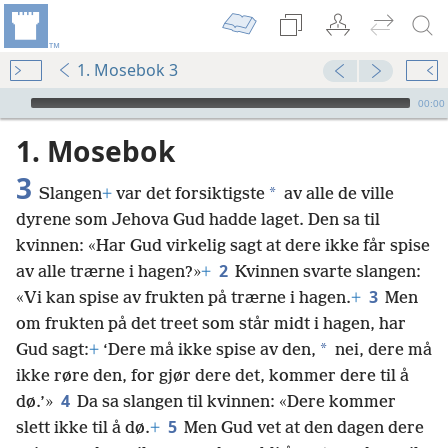
1. Mosebok 3
Audio Player
00:00
1. Mosebok
3
*
Slangen
+
var det forsiktigste
av alle de ville
dyrene som Jehova Gud hadde laget. Den sa til
kvinnen: «Har Gud virkelig sagt at dere ikke får spise
2
av alle trærne i hagen?»
+
Kvinnen svarte slangen:
3
«Vi kan spise av frukten på trærne i hagen.
+
Men
om frukten på det treet som står midt i hagen, har
*
Gud sagt:
+
‘Dere må ikke spise av den,
nei, dere må
ikke røre den, for gjør dere det, kommer dere til å
4
dø.’»
Da sa slangen til kvinnen: «Dere kommer
5
slett ikke til å dø.
+
Men Gud vet at den dagen dere