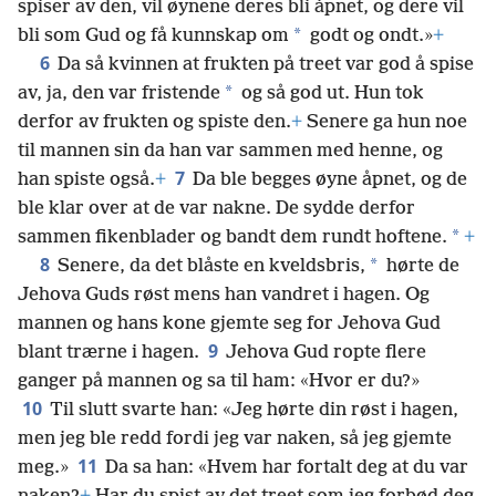
spiser av den, vil øynene deres bli åpnet, og dere vil
*
bli som Gud og få kunnskap om
godt og ondt.»
+
6
Da så kvinnen at frukten på treet var god å spise
*
av, ja, den var fristende
og så god ut. Hun tok
derfor av frukten og spiste den.
+
Senere ga hun noe
til mannen sin da han var sammen med henne, og
7
han spiste også.
+
Da ble begges øyne åpnet, og de
ble klar over at de var nakne. De sydde derfor
*
sammen fikenblader og bandt dem rundt hoftene.
+
8
*
Senere, da det blåste en kveldsbris,
hørte de
Jehova Guds røst mens han vandret i hagen. Og
mannen og hans kone gjemte seg for Jehova Gud
9
blant trærne i hagen.
Jehova Gud ropte flere
ganger på mannen og sa til ham: «Hvor er du?»
10
Til slutt svarte han: «Jeg hørte din røst i hagen,
men jeg ble redd fordi jeg var naken, så jeg gjemte
11
meg.»
Da sa han: «Hvem har fortalt deg at du var