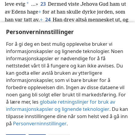
23
*
leve evig
.⁠.⁠.»
Dermed viste Jehova Gud ham ut
av Edens hage
+
for at han skulle dyrke jorden, som
24
han var tatt av.
+
Han drev altså mennesket ut, og
øst for Edens hage satte han kjerubene
+
og det
Personverninnstillinger
flammende sverdbladet som svingte rundt uten
stans. Dette gjorde han for å vokte veien til livets tre.
For å gi deg en best mulig opplevelse bruker vi
informasjonskapsler og lignende teknologier. Noen
informasjonskapsler er nødvendige for å få
nettstedet vårt til å fungere og kan ikke avvises. Du
kan godta eller avslå bruken av ytterligere
Norsk
Del
Innstillinger
informasjonskapsler, som vi bare bruker for å
Copyright
© 2026 Watch Tower Bible and Tract Society of Pennsylvania
forbedre opplevelsen din. Ingen av disse dataene vil
Vilkår for bruk
Personvern
Personverninnstillinger
JW.ORG
noen gang bli solgt eller brukt til markedsføring. For
Logg inn
å lære mer, les
globale retningslinjer for bruk av
informasjonskapsler og lignende teknologier
. Du kan
tilpasse innstillingene dine når som helst ved å gå inn
på
Personverninnstillinger
.