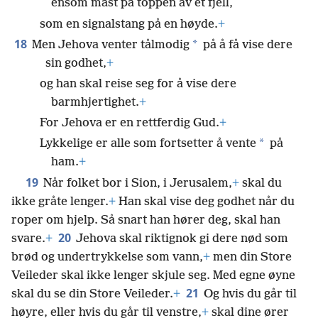
ensom mast på toppen av et fjell,
som en signalstang på en høyde.
+
18
*
Men Jehova venter tålmodig
på å få vise dere
sin godhet,
+
og han skal reise seg for å vise dere
barmhjertighet.
+
For Jehova er en rettferdig Gud.
+
*
Lykkelige er alle som fortsetter å vente
på
ham.
+
19
Når folket bor i Sion, i Jerusalem,
+
skal du
ikke gråte lenger.
+
Han skal vise deg godhet når du
roper om hjelp. Så snart han hører deg, skal han
20
svare.
+
Jehova skal riktignok gi dere nød som
brød og undertrykkelse som vann,
+
men din Store
Veileder skal ikke lenger skjule seg. Med egne øyne
21
skal du se din Store Veileder.
+
Og hvis du går til
høyre, eller hvis du går til venstre,
+
skal dine ører