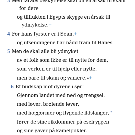
3
Men faraos beskyttelse skal bli en årsak til skam
for dere
og tilflukten i Egypts skygge en årsak til
ydmykelse.
+
4
For hans fyrster er i Soan,
+
og utsendingene har nådd fram til Hanes.
5
Men de skal alle bli ydmyket
av et folk som ikke er til nytte for dem,
som verken er til hjelp eller nytte,
men bare til skam og vanære.»
+
6
Et budskap mot dyrene i sør:
Gjennom landet med nød og trengsel,
med løver, brølende løver,
*
med hoggormer og flygende ildslanger,
fører de sine rikdommer på eselryggen
og sine gaver på kamelpukler.