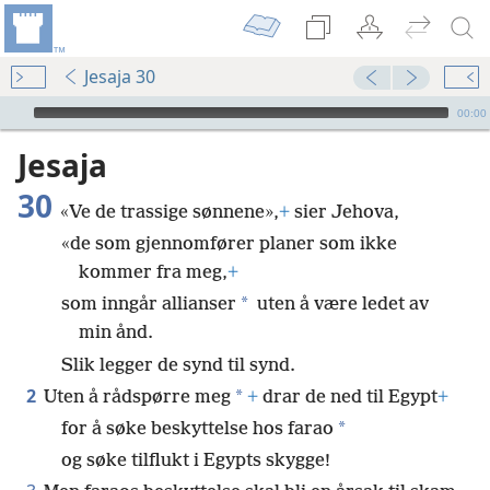
Jesaja 30
Audio Player
00:00
Jesaja
30
«Ve de trassige sønnene»,
+
sier Jehova,
«de som gjennomfører planer som ikke
kommer fra meg,
+
*
som inngår allianser
uten å være ledet av
min ånd.
Slik legger de synd til synd.
2
*
Uten å rådspørre meg
+
drar de ned til Egypt
+
*
for å søke beskyttelse hos farao
og søke tilflukt i Egypts skygge!