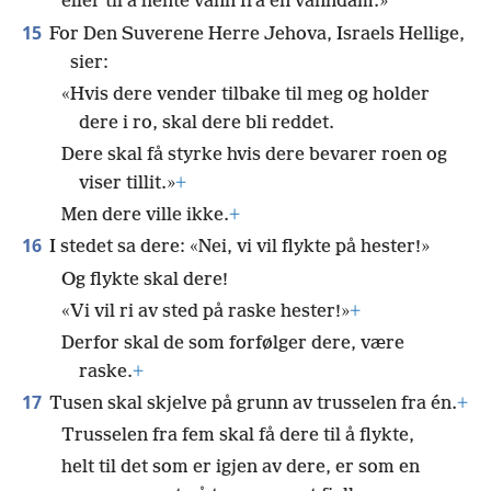
*
eller til å hente vann fra en vanndam.»
15
For Den Suverene Herre Jehova, Israels Hellige,
sier:
«Hvis dere vender tilbake til meg og holder
dere i ro, skal dere bli reddet.
Dere skal få styrke hvis dere bevarer roen og
viser tillit.»
+
Men dere ville ikke.
+
16
I stedet sa dere: «Nei, vi vil flykte på hester!»
Og flykte skal dere!
«Vi vil ri av sted på raske hester!»
+
Derfor skal de som forfølger dere, være
raske.
+
17
Tusen skal skjelve på grunn av trusselen fra én.
+
Trusselen fra fem skal få dere til å flykte,
helt til det som er igjen av dere, er som en