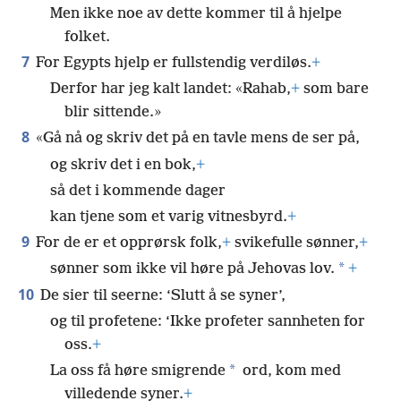
Men ikke noe av dette kommer til å hjelpe
folket.
7
For Egypts hjelp er fullstendig verdiløs.
+
Derfor har jeg kalt landet: «Rahab,
+
som bare
blir sittende.»
8
«Gå nå og skriv det på en tavle mens de ser på,
og skriv det i en bok,
+
så det i kommende dager
kan tjene som et varig vitnesbyrd.
+
9
For de er et opprørsk folk,
+
svikefulle sønner,
+
*
sønner som ikke vil høre på Jehovas lov.
+
10
De sier til seerne: ‘Slutt å se syner’,
og til profetene: ‘Ikke profeter sannheten for
oss.
+
*
La oss få høre smigrende
ord, kom med
villedende syner.
+