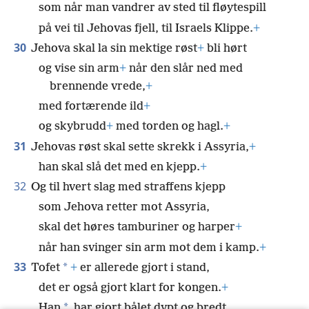
som når man vandrer av sted til fløytespill
på vei til Jehovas fjell, til Israels Klippe.
+
30
Jehova skal la sin mektige røst
+
bli hørt
og vise sin arm
+
når den slår ned med
brennende vrede,
+
med fortærende ild
+
og skybrudd
+
med torden og hagl.
+
31
Jehovas røst skal sette skrekk i Assyria,
+
han skal slå det med en kjepp.
+
32
Og til hvert slag med straffens kjepp
som Jehova retter mot Assyria,
skal det høres tamburiner og harper
+
når han svinger sin arm mot dem i kamp.
+
33
*
Tofet
+
er allerede gjort i stand,
det er også gjort klart for kongen.
+
*
Han
har gjort bålet dypt og bredt,