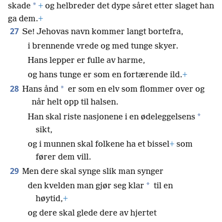
*
skade
+
og helbreder det dype såret etter slaget han
ga dem.
+
27
Se! Jehovas navn kommer langt bortefra,
i brennende vrede og med tunge skyer.
Hans lepper er fulle av harme,
og hans tunge er som en fortærende ild.
+
28
*
Hans ånd
er som en elv som flommer over og
når helt opp til halsen.
*
Han skal riste nasjonene i en ødeleggelsens
sikt,
og i munnen skal folkene ha et bissel
+
som
fører dem vill.
29
Men dere skal synge slik man synger
*
den kvelden man gjør seg klar
til en
høytid,
+
og dere skal glede dere av hjertet