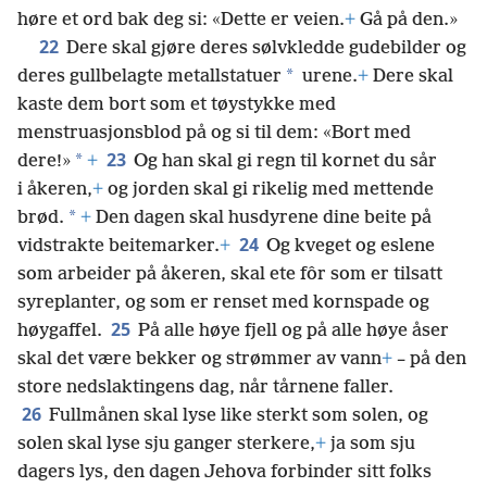
høre et ord bak deg si: «Dette er veien.
+
Gå på den.»
22
Dere skal gjøre deres sølvkledde gudebilder og
*
deres gullbelagte metallstatuer
urene.
+
Dere skal
kaste dem bort som et tøystykke med
menstruasjonsblod på og si til dem: «Bort med
23
*
dere!»
+
Og han skal gi regn til kornet du sår
i åkeren,
+
og jorden skal gi rikelig med mettende
*
brød.
+
Den dagen skal husdyrene dine beite på
24
vidstrakte beitemarker.
+
Og kveget og eslene
som arbeider på åkeren, skal ete fôr som er tilsatt
syreplanter, og som er renset med kornspade og
25
høygaffel.
På alle høye fjell og på alle høye åser
skal det være bekker og strømmer av vann
+
– på den
store nedslaktingens dag, når tårnene faller.
26
Fullmånen skal lyse like sterkt som solen, og
solen skal lyse sju ganger sterkere,
+
ja som sju
dagers lys, den dagen Jehova forbinder sitt folks