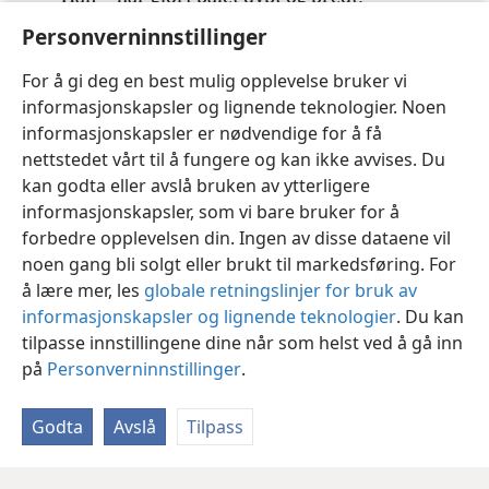
det er rikelig med ild og ved.
Personverninnstillinger
Som en elv av svovel skal Jehovas pust
For å gi deg en best mulig opplevelse bruker vi
sette det i brann.
informasjonskapsler og lignende teknologier. Noen
informasjonskapsler er nødvendige for å få
nettstedet vårt til å fungere og kan ikke avvises. Du
kan godta eller avslå bruken av ytterligere
informasjonskapsler, som vi bare bruker for å
Norsk
Del
Innstillinger
forbedre opplevelsen din. Ingen av disse dataene vil
Copyright
© 2026 Watch Tower Bible and Tract Society of Pennsylvania
noen gang bli solgt eller brukt til markedsføring. For
Vilkår for bruk
Personvern
Personverninnstillinger
JW.ORG
å lære mer, les
globale retningslinjer for bruk av
Logg inn
informasjonskapsler og lignende teknologier
. Du kan
tilpasse innstillingene dine når som helst ved å gå inn
på
Personverninnstillinger
.
Godta
Avslå
Tilpass