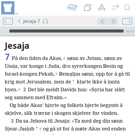
Jesaja 7
Audio Player
00:00
Jesaja
7
På den tiden da Akas,
+
sønn av Jotam, sønn av
Ussịa, var konge i Juda, dro syrerkongen Resin og
Israel-kongen Pekah,
+
Remạljas sønn, opp for å gå til
*
krig mot Jerusalem, men de
klarte ikke å innta
2
byen.
+
Det ble meldt Davids hus: «Syria har slått
seg sammen med Ẹfraim.»
Og både Akas’ hjerte og folkets hjerte begynte å
skjelve, slik trærne i skogen skjelver for vinden.
3
Da sa Jehova til Jesaja: «Ta med deg din sønn
*
Sjear-Jasjub
+
og gå ut for å møte Akas ved enden