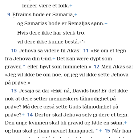
lenger være et folk.
+
9
Ẹfraims hode er Samaria,
+
og Samarias hode er Remạljas sønn.
+
Hvis dere ikke har sterk tro,
vil dere ikke kunne bestå.»’»
10
11
Jehova sa videre til Akas:
«Be om et tegn
fra Jehova din Gud.
+
Det kan være dypt som
12
*
graven
eller høyt som himmelen.»
Men Akas sa:
«Jeg vil ikke be om noe, og jeg vil ikke sette Jehova
på prøve.»
13
Jesaja sa da: «Hør nå, Davids hus! Er det ikke
nok at dere setter menneskers tålmodighet på
prøve? Må dere også sette Guds tålmodighet på
14
prøve?
+
Derfor skal Jehova selv gi dere et tegn:
Den unge kvinnen skal bli gravid og føde en sønn,
+
15
*
og hun skal gi ham navnet Immạnuel.
+
Når han