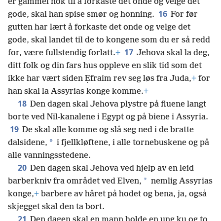
er gammel nok til å forkaste det onde og velge det
16
gode, skal han spise smør og honning.
For før
gutten har lært å forkaste det onde og velge det
gode, skal landet til de to kongene som du er så redd
17
for, være fullstendig forlatt.
+
Jehova skal la deg,
ditt folk og din fars hus oppleve en slik tid som det
ikke har vært siden Ẹfraim rev seg løs fra Juda,
+
for
han skal la Assyrias konge komme.
+
18
Den dagen skal Jehova plystre på fluene langt
borte ved Nil-kanalene i Egypt og på biene i Assyria.
19
De skal alle komme og slå seg ned i de bratte
*
dalsidene,
i fjellkløftene, i alle tornebuskene og på
alle vanningsstedene.
20
Den dagen skal Jehova ved hjelp av en leid
*
barberkniv fra området ved Elven,
nemlig Assyrias
konge,
+
barbere av håret på hodet og bena, ja, også
skjegget skal den ta bort.
21
Den dagen skal en mann holde en ung ku og to