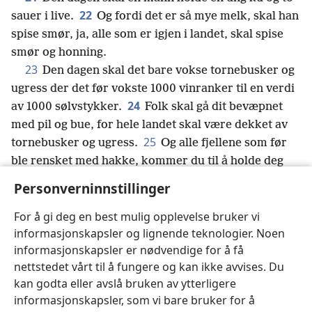
22
sauer i live.
Og fordi det er så mye melk, skal han
spise smør, ja, alle som er igjen i landet, skal spise
smør og honning.
23
Den dagen skal det bare vokse tornebusker og
ugress der det før vokste 1000 vinranker til en verdi
24
av 1000 sølvstykker.
Folk skal gå dit bevæpnet
med pil og bue, for hele landet skal være dekket av
25
tornebusker og ugress.
Og alle fjellene som før
ble rensket med hakke, kommer du til å holde deg
borte fra av frykt for tornebusker og ugress. De skal
Personverninnstillinger
bli beitemarker for okser og bli tråkket ned av
For å gi deg en best mulig opplevelse bruker vi
sauer.»
informasjonskapsler og lignende teknologier. Noen
informasjonskapsler er nødvendige for å få
nettstedet vårt til å fungere og kan ikke avvises. Du
kan godta eller avslå bruken av ytterligere
Norsk
Del
Innstillinger
informasjonskapsler, som vi bare bruker for å
Copyright
© 2026 Watch Tower Bible and Tract Society of Pennsylvania