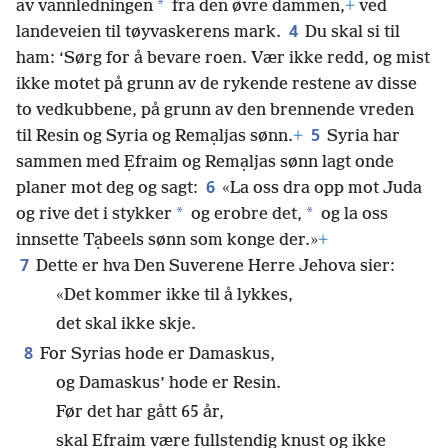
*
av vannledningen
fra den øvre dammen,
+
ved
4
landeveien til tøyvaskerens mark.
Du skal si til
ham: ‘Sørg for å bevare roen. Vær ikke redd, og mist
ikke motet på grunn av de rykende restene av disse
to vedkubbene, på grunn av den brennende vreden
5
til Resin og Syria og Remạljas sønn.
+
Syria har
sammen med Ẹfraim og Remạljas sønn lagt onde
6
planer mot deg og sagt:
«La oss dra opp mot Juda
*
*
og rive det i stykker
og erobre det,
og la oss
innsette Tạbeels sønn som konge der.»
+
7
Dette er hva Den Suverene Herre Jehova sier:
«Det kommer ikke til å lykkes,
det skal ikke skje.
8
For Syrias hode er Damaskus,
og Damaskus’ hode er Resin.
Før det har gått 65 år,
skal Ẹfraim være fullstendig knust og ikke