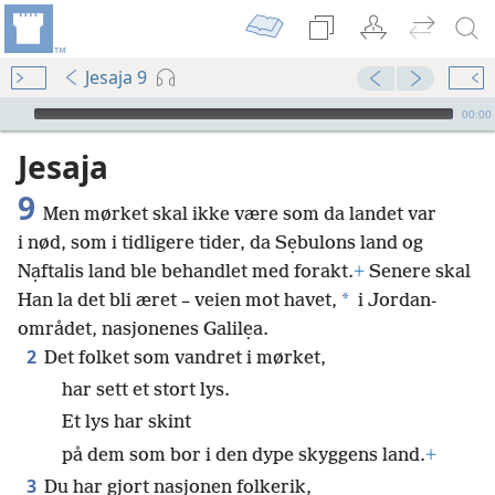
Jesaja 9
Audio Player
00:00
Jesaja
9
Men mørket skal ikke være som da landet var
i nød, som i tidligere tider, da Sẹbulons land og
Nạftalis land ble behandlet med forakt.
+
Senere skal
*
Han la det bli æret – veien mot havet,
i Jordan-
området, nasjonenes Galilẹa.
2
Det folket som vandret i mørket,
har sett et stort lys.
Et lys har skint
på dem som bor i den dype skyggens land.
+
3
Du har gjort nasjonen folkerik,