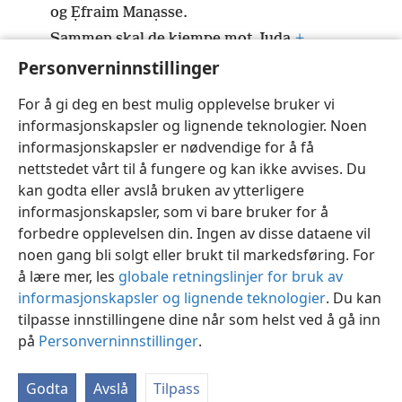
og Ẹfraim Manạsse.
Sammen skal de kjempe mot Juda.
+
Personverninnstillinger
På grunn av alt dette har hans vrede ikke lagt
seg,
For å gi deg en best mulig opplevelse bruker vi
hans hånd er fortsatt rakt ut, klar til å slå.
+
informasjonskapsler og lignende teknologier. Noen
informasjonskapsler er nødvendige for å få
nettstedet vårt til å fungere og kan ikke avvises. Du
kan godta eller avslå bruken av ytterligere
informasjonskapsler, som vi bare bruker for å
Norsk
Del
Innstillinger
forbedre opplevelsen din. Ingen av disse dataene vil
Copyright
© 2026 Watch Tower Bible and Tract Society of Pennsylvania
noen gang bli solgt eller brukt til markedsføring. For
Vilkår for bruk
Personvern
Personverninnstillinger
JW.ORG
å lære mer, les
globale retningslinjer for bruk av
Logg inn
informasjonskapsler og lignende teknologier
. Du kan
tilpasse innstillingene dine når som helst ved å gå inn
på
Personverninnstillinger
.
Godta
Avslå
Tilpass