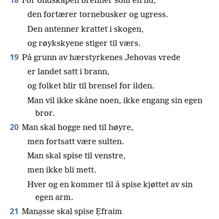
18
For ondskapen brenner som en ild,
den fortærer tornebusker og ugress.
Den antenner krattet i skogen,
og røykskyene stiger til værs.
19
På grunn av hærstyrkenes Jehovas vrede
er landet satt i brann,
og folket blir til brensel for ilden.
Man vil ikke skåne noen, ikke engang sin egen
bror.
20
Man skal hogge ned til høyre,
men fortsatt være sulten.
Man skal spise til venstre,
men ikke bli mett.
Hver og en kommer til å spise kjøttet av sin
egen arm.
21
Manạsse skal spise Ẹfraim