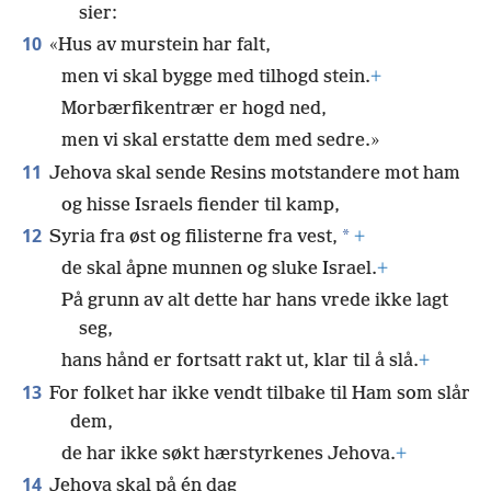
sier:
10
«Hus av murstein har falt,
men vi skal bygge med tilhogd stein.
+
Morbærfikentrær er hogd ned,
men vi skal erstatte dem med sedre.»
11
Jehova skal sende Resins motstandere mot ham
og hisse Israels fiender til kamp,
12
*
Syria fra øst og filisterne fra vest,
+
de skal åpne munnen og sluke Israel.
+
På grunn av alt dette har hans vrede ikke lagt
seg,
hans hånd er fortsatt rakt ut, klar til å slå.
+
13
For folket har ikke vendt tilbake til Ham som slår
dem,
de har ikke søkt hærstyrkenes Jehova.
+
14
Jehova skal på én dag