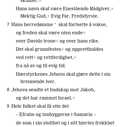
skulder.
+
Hans navn skal være Enestående Rådgiver,
+
Mektig Gud,
+
Evig Far, Fredsfyrste.
7
*
Hans herredømme
skal fortsette å vokse,
og freden skal være uten ende
+
over Davids trone
+
og over hans rike.
Det skal grunnfestes
+
og opprettholdes
ved rett
+
og rettferdighet,
+
fra nå av og til evig tid.
Hærstyrkenes Jehova skal gjøre dette i sin
brennende iver.
8
Jehova sendte et budskap mot Jakob,
og det har rammet Israel.
+
9
Hele folket skal få vite det
– Ẹfraim og innbyggerne i Samaria –
de som i sin stolthet og i sitt hjertes frekkhet