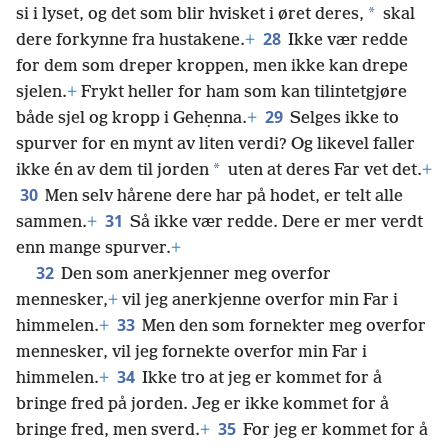
*
si i lyset, og det som blir hvisket i øret deres,
skal
28
dere forkynne fra hustakene.
+
Ikke vær redde
for dem som dreper kroppen, men ikke kan drepe
sjelen.
+
Frykt heller for ham som kan tilintetgjøre
29
både sjel og kropp i Gehẹnna.
+
Selges ikke to
spurver for en mynt av liten verdi? Og likevel faller
*
ikke én av dem til jorden
uten at deres Far vet det.
+
30
Men selv hårene dere har på hodet, er telt alle
31
sammen.
+
Så ikke vær redde. Dere er mer verdt
enn mange spurver.
+
32
Den som anerkjenner meg overfor
mennesker,
+
vil jeg anerkjenne overfor min Far i
33
himmelen.
+
Men den som fornekter meg overfor
mennesker, vil jeg fornekte overfor min Far i
34
himmelen.
+
Ikke tro at jeg er kommet for å
bringe fred på jorden. Jeg er ikke kommet for å
35
bringe fred, men sverd.
+
For jeg er kommet for å