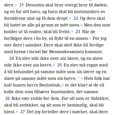
21
dere.
+
Dessuten skal bror overgi bror til døden,
og en far sitt barn, og barn skal bli motstandere av
22
foreldrene sine og få dem drept.
+
Og dere skal
bli hatet av alle på grunn av mitt navn.
+
Men den som
23
holder ut til enden, skal bli frelst.
+
Når de
forfølger dere i én by, så flykt til en annen.
+
For jeg
sier dere i sannhet: Dere skal slett ikke bli ferdige
med byene i Israel før Menneskesønnen kommer.
24
En elev står ikke over sin lærer, og en slave
25
står ikke over sin herre.
+
En elev må regne med
å bli behandlet på samme måte som sin lærer og en
*
slave på samme måte som sin herre.
+
Hvis folk har
kalt husets herre Beẹlsebub,
+
er det klart at de vil
kalle dem som tilhører husstanden, det samme.
26
Ikke vær redde for dem. For alt som er tildekket,
skal bli avdekket, og alt som er hemmelig, skal bli
27
kjent.
+
Det jeg forteller dere i mørket, skal dere