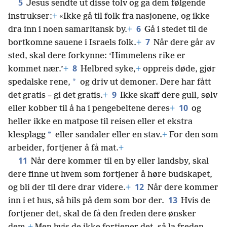
5
Jesus sendte ut disse tolv og ga dem følgende
instrukser:
+
«Ikke gå til folk fra nasjonene, og ikke
6
dra inn i noen samaritansk by.
+
Gå i stedet til de
7
bortkomne sauene i Israels folk.
+
Når dere går av
sted, skal dere forkynne: ‘Himmelens rike er
8
kommet nær.’
+
Helbred syke,
+
oppreis døde, gjør
*
spedalske rene,
og driv ut demoner. Dere har fått
9
det gratis – gi det gratis.
+
Ikke skaff dere gull, sølv
10
eller kobber til å ha i pengebeltene deres
+
og
heller ikke en matpose til reisen eller et ekstra
*
klesplagg
eller sandaler eller en stav.
+
For den som
arbeider, fortjener å få mat.
+
11
Når dere kommer til en by eller landsby, skal
dere finne ut hvem som fortjener å høre budskapet,
12
og bli der til dere drar videre.
+
Når dere kommer
13
inn i et hus, så hils på dem som bor der.
Hvis de
fortjener det, skal de få den freden dere ønsker