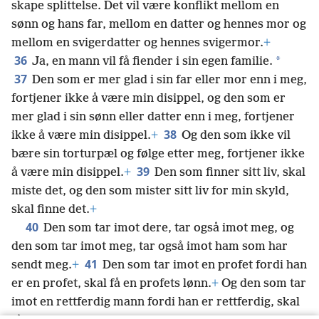
skape splittelse. Det vil være konflikt mellom en
sønn og hans far, mellom en datter og hennes mor og
mellom en svigerdatter og hennes svigermor.
+
36
*
Ja, en mann vil få fiender i sin egen familie.
37
Den som er mer glad i sin far eller mor enn i meg,
fortjener ikke å være min disippel, og den som er
mer glad i sin sønn eller datter enn i meg, fortjener
38
ikke å være min disippel.
+
Og den som ikke vil
bære sin torturpæl og følge etter meg, fortjener ikke
39
å være min disippel.
+
Den som finner sitt liv, skal
miste det, og den som mister sitt liv for min skyld,
skal finne det.
+
40
Den som tar imot dere, tar også imot meg, og
den som tar imot meg, tar også imot ham som har
41
sendt meg.
+
Den som tar imot en profet fordi han
er en profet, skal få en profets lønn.
+
Og den som tar
imot en rettferdig mann fordi han er rettferdig, skal