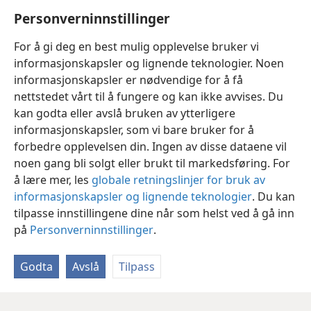
42
få en rettferdig manns lønn.
Og den som gir et av
Personverninnstillinger
*
disse ydmyke menneskene
om så bare et beger
kaldt vann fordi han er en disippel – jeg sier dere i
For å gi deg en best mulig opplevelse bruker vi
sannhet: Han skal slett ikke miste sin lønn.»
+
informasjonskapsler og lignende teknologier. Noen
informasjonskapsler er nødvendige for å få
nettstedet vårt til å fungere og kan ikke avvises. Du
kan godta eller avslå bruken av ytterligere
informasjonskapsler, som vi bare bruker for å
Norsk
Del
Innstillinger
forbedre opplevelsen din. Ingen av disse dataene vil
Copyright
© 2026 Watch Tower Bible and Tract Society of Pennsylvania
noen gang bli solgt eller brukt til markedsføring. For
Vilkår for bruk
Personvern
Personverninnstillinger
JW.ORG
Logg inn
å lære mer, les
globale retningslinjer for bruk av
informasjonskapsler og lignende teknologier
. Du kan
tilpasse innstillingene dine når som helst ved å gå inn
på
Personverninnstillinger
.
Godta
Avslå
Tilpass