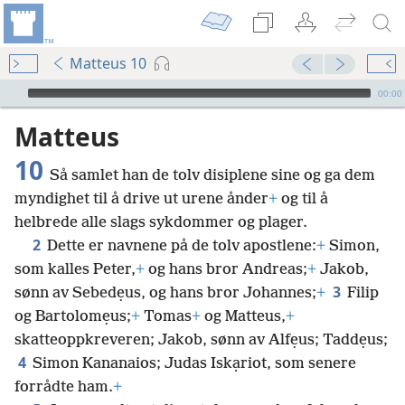
Matteus 10
Audio Player
00:00
Matteus
10
Så samlet han de tolv disiplene sine og ga dem
myndighet til å drive ut urene ånder
+
og til å
helbrede alle slags sykdommer og plager.
2
Dette er navnene på de tolv apostlene:
+
Simon,
som kalles Peter,
+
og hans bror Andreas;
+
Jakob,
3
sønn av Sebedẹus, og hans bror Johannes;
+
Filip
og Bartolomẹus;
+
Tomas
+
og Matteus,
+
skatteoppkreveren; Jakob, sønn av Alfẹus; Taddẹus;
4
Simon Kananaios; Judas Iskạriot, som senere
forrådte ham.
+