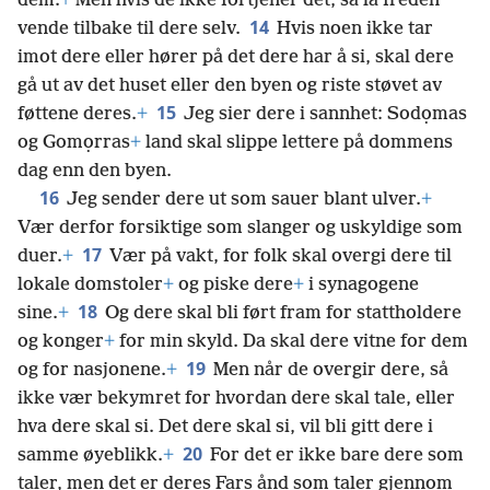
dem.
+
Men hvis de ikke fortjener det, så la freden
14
vende tilbake til dere selv.
Hvis noen ikke tar
imot dere eller hører på det dere har å si, skal dere
gå ut av det huset eller den byen og riste støvet av
15
føttene deres.
+
Jeg sier dere i sannhet: Sodọmas
og Gomọrras
+
land skal slippe lettere på dommens
dag enn den byen.
16
Jeg sender dere ut som sauer blant ulver.
+
Vær derfor forsiktige som slanger og uskyldige som
17
duer.
+
Vær på vakt, for folk skal overgi dere til
lokale domstoler
+
og piske dere
+
i synagogene
18
sine.
+
Og dere skal bli ført fram for stattholdere
og konger
+
for min skyld. Da skal dere vitne for dem
19
og for nasjonene.
+
Men når de overgir dere, så
ikke vær bekymret for hvordan dere skal tale, eller
hva dere skal si. Det dere skal si, vil bli gitt dere i
20
samme øyeblikk.
+
For det er ikke bare dere som
taler, men det er deres Fars ånd som taler gjennom