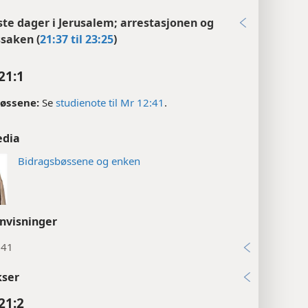
iste dager i Jerusalem; arrestasjonen og
ssaken (
21:37 til 23:25
)
21:1
bøssene:
Se
studienote til Mr 12:41
.
edia
Bidragsbøssene og enken
nvisninger
:41
kser
21:2