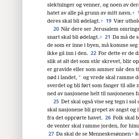
slektninger og venner, og noen av dere
hatet av alle på grunn av mitt navn.
+
19
deres skal bli ødelagt.
+
Vær uthold
20
Når dere ser Jerusalem omringe
21
snart skal bli ødelagt.
+
Da må de so
de som er inne i byen, må komme seg u
22
ikke gå inn i den.
For dette er de d
slik at alt det som står skrevet, blir o
er gravide eller som ammer når den 
*
nød i landet,
og vrede skal ramme de
sverdet og bli ført som fanger til alle 
ned av nasjonene helt til nasjonenes fa
25
Det skal også vise seg tegn i sol
skal nasjonene bli grepet av angst og
26
fra det opprørte havet.
Folk skal b
de venter skal ramme jorden, for himm
27
Da skal de se Menneskesønnen
+
k