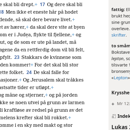
17
 skal bli drept.
+
Og dere skal bli
fattig:
El
18
Men ikke et eneste hår på hodet
brukt her
ende, så skal dere bevare livet.
+
sine gru
t av hærer,
+
da skal dere vite at byen
overleve
skrifter
.
m er i Judẹa, flykte til fjellene,
+
og
t, og de som er ute på landet, må
to småmy
agene da en rettferdig dom vil bli felt,
Bokstavel
23
ppfylt.
Stakkars de kvinnene som
leptọn
, s
tilsvarte
tiden kommer!
+
For det skal bli stor
bronsemyn
24
tte folket.
De skal falle for
«
Lepton
nasjoner.
+
Og Jerusalem skal tråkkes
stsatte tider er utløpt.
+
Krysshe
 og måne og stjerner,
+
og på jorden
 ikke se noen utvei på grunn av larmen
+
Mr 12
li kraftløse av redsel på grunn av det
Inde
elens krefter skal bli rokket.
+
omme i en sky med makt og stor
Lukas 