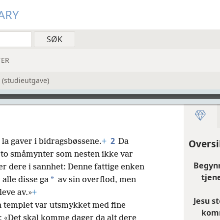
ARY
ER
 (studieutgave)
2
e la gaver i bidragsbøssene.
+
Da
Oversi
 i to småmynter som nesten ikke var
Begynn
ier dere i sannhet: Denne fattige enken
tjen
*
 alle disse ga
av sin overflod, men
leve av.»
+
Jesu s
 templet var utsmykket med fine
kom
: «Det skal komme dager da alt dere