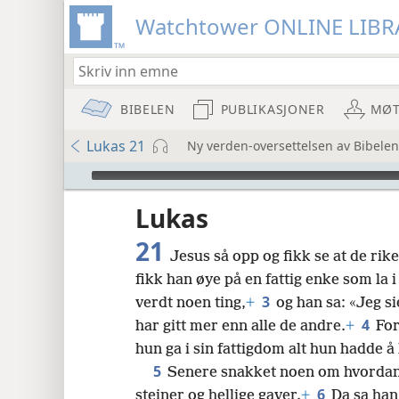
Watchtower ONLINE LIBR
BIBELEN
PUBLIKASJONER
MØT
Lukas 21
Ny verden-oversettelsen av Bibelen
Audio Player
Lukas
21
Jesus så opp og fikk se at de rik
fikk han øye på en fattig enke som la
3
verdt noen ting,
+
og han sa: «Jeg s
4
har gitt mer enn alle de andre.
+
For
8
hun ga i sin fattigdom alt hun hadde å 
5
Senere snakket noen om hvordan
16
6
steiner og hellige gaver.
+
Da sa han