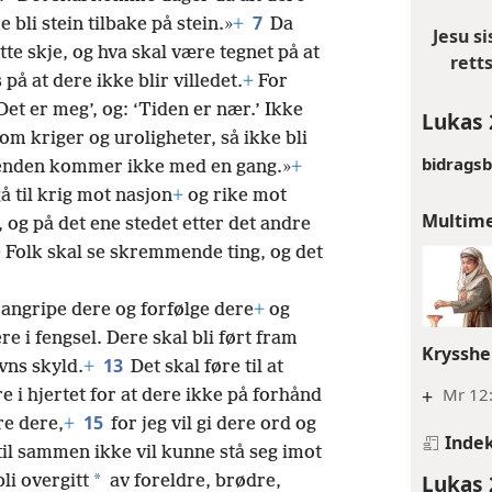
7
e bli stein tilbake på stein.»
+
Da
Jesu s
tte skje, og hva skal være tegnet på at
rett
på at dere ikke blir villedet.
+
For
et er meg’, og: ‘Tiden er nær.’ Ikke
Lukas 
om kriger og uroligheter, så ikke bli
bidrags
n enden kommer ikke med en gang.»
+
å til krig mot nasjon
+
og rike mot
Multim
, og på det ene stedet etter det andre
+
Folk skal se skremmende ting, og det
k angripe dere og forfølge dere
+
og
e i fengsel. Dere skal bli ført fram
Krysshe
13
vns skyld.
+
Det skal føre til at
+
Mr 12
 i hjertet for at dere ikke på forhånd
15
re dere,
+
for jeg vil gi dere ord og
Inde
il sammen ikke vil kunne stå seg imot
Lukas 
*
li overgitt
av foreldre, brødre,