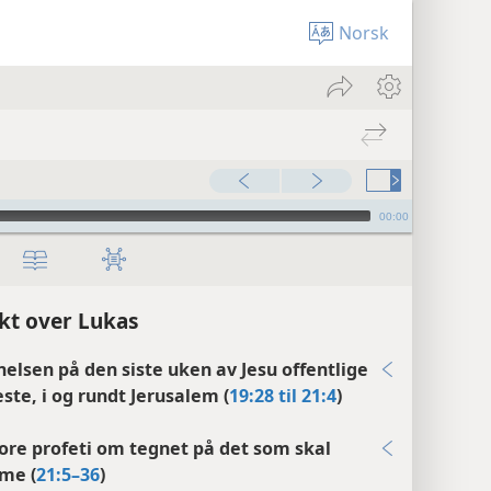
Norsk
00:00
kt over Lukas
elsen på den siste uken av Jesu offentlige
este, i og rundt Jerusalem (
19:28 til 21:4
)
tore profeti om tegnet på det som skal
me (
21:5–36
)