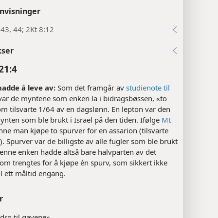
nvisninger
43, 44; 2Kt 8:12
kser
21:4
hadde å leve av:
Som det framgår av
studienote til
 var de myntene som enken la i bidragsbøssen, «to
om tilsvarte 1/64 av en dagslønn. En lepton var den
nten som ble brukt i Israel på den tiden. Ifølge
Mt
ne man kjøpe to spurver for en assarion (tilsvarte
a). Spurver var de billigste av alle fugler som ble brukt
Denne enken hadde altså bare halvparten av det
om trengtes for å kjøpe én spurv, som sikkert ikke
il ett måltid engang.
r
idro til gavene».