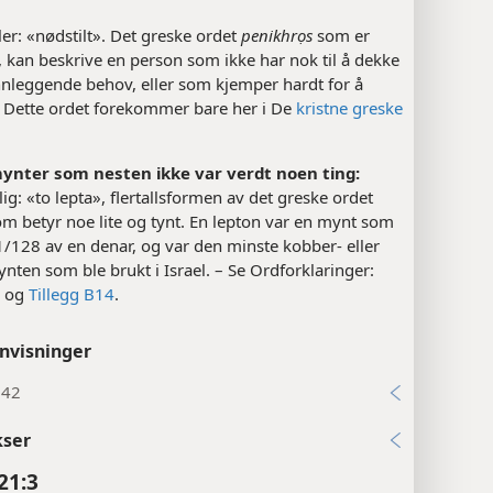
ler: «nødstilt». Det greske ordet
penikhrọs
som er
, kan beskrive en person som ikke har nok til å dekke
nnleggende behov, eller som kjemper hardt for å
. Dette ordet forekommer bare her i De
kristne greske
nter som nesten ikke var verdt noen ting:
ig: «to lepta», flertallsformen av det greske ordet
om betyr noe lite og tynt. En lepton var en mynt som
 1/128 av en denar, og var den minste kobber- eller
ten som ble brukt i Israel. – Se Ordforklaringer:
» og
Tillegg B14
.
nvisninger
:42
kser
21:3