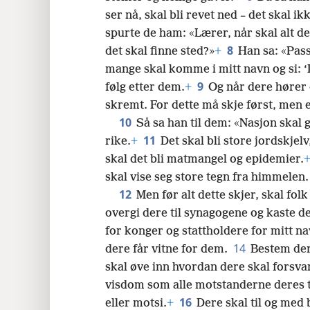
ser nå, skal bli revet ned – det skal ikk
24
spurte de ham: «Lærer, når skal alt de
8
det skal finne sted?»
+
Han sa: «Pass 
32
mange skal komme i mitt navn og si: ‘D
9
følg etter dem.
+
Og når dere hører 
skremt. For dette må skje først, me
10
Så sa han til dem: «Nasjon skal g
11
rike.
+
Det skal bli store jordskjelv
skal det bli matmangel og epidemier.
skal vise seg store tegn fra himmelen.
12
Men før alt dette skjer, skal fol
overgi dere til synagogene og kaste der
for konger og stattholdere for mitt na
14
dere får vitne for dem.
Bestem dere
skal øve inn hvordan dere skal forsva
visdom som alle motstanderne deres t
16
eller motsi.
+
Dere skal til og med b