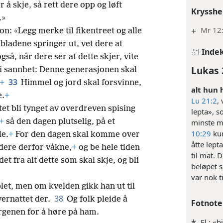
å skje, så rett dere opp og løft
Krysshe
.»
+
Mr 12:
on: «Legg merke til fikentreet og alle
 bladene springer ut, vet dere at
Inde
gså, når dere ser at dette skjer, vite
Lukas 
 i sannhet: Denne generasjonen skal
33
+
Himmel og jord skal forsvinne,
alt hun 
e.
+
Lu 21:2
,
tet bli tynget av overdreven spising
lepta», s
+
så den dagen plutselig, på et
minste my
10:29
kun
le.
+
For den dagen skal komme over
åtte lept
dere derfor våkne,
+
og be hele tiden
til mat. 
et fra alt dette som skal skje, og bli
beløpet s
var nok t
et, men om kvelden gikk han ut til
38
vernattet der.
Og folk pleide å
Fotnote
rgenen for å høre på ham.
El.: «b