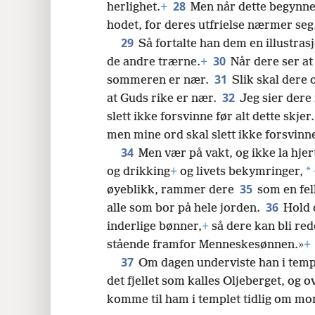
28
herlighet.
+
Men når dette begynner 
hodet, for deres utfrielse nærmer seg
29
Så fortalte han dem en illustrasj
30
de andre trærne.
+
Når dere ser at
31
sommeren er nær.
Slik skal dere o
32
at Guds rike er nær.
Jeg sier dere
slett ikke forsvinne før alt dette skjer.
men mine ord skal slett ikke forsvinn
34
Men vær på vakt, og ikke la hjer
*
og drikking
+
og livets bekymringer,
35
øyeblikk, rammer dere
som en fel
36
alle som bor på hele jorden.
Hold 
inderlige bønner,
+
så dere kan bli redd
stående framfor Menneskesønnen.»
+
37
Om dagen underviste han i templ
det fjellet som kalles Oljeberget, og o
komme til ham i templet tidlig om mo