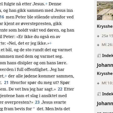
 fulgte nå etter Jesus.
+
Denne
en, og han gikk sammen med Jesus inn
16
men Peter ble stående utenfor ved
r kjent av øverstepresten, gikk
Krysshe
ente som holdt vakt ved døren, og han
+
2Sa 1
il Peter: «Er ikke du også en av
e: «Nei, det er jeg ikke.»
+
+
Mt 26:
et bål, og de sto rundt det og varmet
Inde
så sammen med dem og varmet seg.
om hans disipler og om hans lære.
Johann
verden i full offentlighet. Jeg har
Krysshe
et,
+
der alle jødene kommer sammen,
21
+
Mt 10:
t.
Hvorfor spør du meg ut? Spør
22
em. De vet hva jeg har sagt.»
Etter
Inde
tjentene ham et slag i ansiktet med
23
Johann
arer overpresten?»
Jesus svarte
*
gg fram bevis for
det. Men hvis det