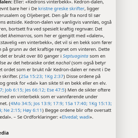
alen:
Eller: «Kedrons vinterbekk». Kedron-dalen,
evnt bare her i De
kristne greske skrifter
, ligger
rusalem og Oljeberget. Den går fra nord til sør
ns østside. Kedron-dalen var vanligvis vannløs, også
en, bortsett fra ved spesielt kraftig regnvær. Det
rdet
kheimarros
, som her er gjengitt med «dalen»,
stavelig «en vinterbekk», det vil si en bekk som fører
 på grunn av det kraftige regnet om vinteren. Dette
det er brukt over 80 ganger i
Septuaginta
som en
lse av det hebraiske ordet
nạchal
(som også betyr
et ordet som er brukt når Kedron-dalen er nevnt i De
skrifter. (
2Sa 15:23;
1Kg 2:37
) Disse ordene på
og gresk for «dal» kan sikte til en bekk eller en elv.
7;
Job 6:15;
Jes 66:12;
Ese 47:5
) Men de sikter oftere
al med en vinterbekk som er vannførende under
net. (
4Mo 34:5;
Jos 13:9;
17:9;
1Sa 17:40;
1Kg 15:13;
4;
Ne 2:15;
Høy 6:11
) Begge ordene blir ofte oversatt
dal». – Se Ordforklaringer: «
Elvedal; wadi
».
edia