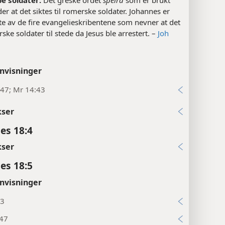
e soldater:
Det greske ordet
speira
som er brukt
der at det siktes til romerske soldater. Johannes er
e av de fire evangelieskribentene som nevner at det
ske soldater til stede da Jesus ble arrestert. –
Joh
nvisninger
:47; Mr 14:43
kser
es 18:4
kser
es 18:5
nvisninger
23
:47