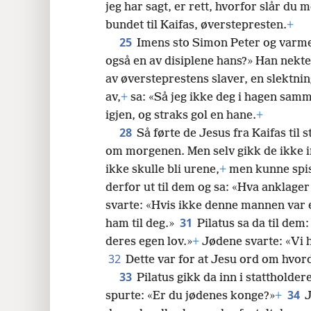
jeg har sagt, er rett, hvorfor slår du 
bundet til Kaifas, øverstepresten.
+
25
Imens sto Simon Peter og varmet
også en av disiplene hans?» Han nektet 
av øversteprestens slaver, en slektni
av,
+
sa: «Så jeg ikke deg i hagen sa
igjen, og straks gol en hane.
+
28
Så førte de Jesus fra Kaifas til 
om morgenen. Men selv gikk de ikke inn
ikke skulle bli urene,
+
men kunne spis
derfor ut til dem og sa: «Hva anklage
svarte: «Hvis ikke denne mannen var en
31
ham til deg.»
Pilatus sa da til de
deres egen lov.»
+
Jødene svarte: «Vi ha
32
Dette var for at Jesu ord om hvord
33
Pilatus gikk da inn i stattholdere
34
spurte: «Er du jødenes konge?»
+
J