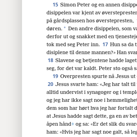
15
Simon Peter og en annen disippel
disippelen var kjent av øversteprest
på gårdsplassen hos øverstepresten,
*
døren.
Den andre disippelen, som va
derfor ut og snakket med en tjenestej
17
tok med seg Peter inn.
Hun sa da t
disiplene til denne mannen?» Han svart
18
Slavene og betjentene hadde laget 
seg, for det var kaldt. Peter sto og
19
Overpresten spurte nå Jesus ut 
20
Jesus svarte ham: «Jeg har talt til 
alltid undervist i synagoger og i templ
og jeg har ikke sagt noe i hemmelighe
dem som har hørt hva jeg har fortalt d
at Jesus hadde sagt dette, ga en av be
åpen hånd
+
og sa: «Er det slik du sv
ham: «Hvis jeg har sagt noe galt, så le