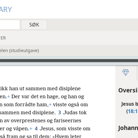
ARY
ER
elen (studieutgave)
 gikk han ut sammen med disiplene
Oversi
en.
+
Der var det en hage, og han og
Jesus b
n som forrådte ham,
+
visste også om
(
18:1
3
r sammen med disiplene.
Judas tok
n av overprestenes og fariseernes
Johann
4
er og våpen.
+
Jesus, som visste om
 så fram og sa til dem: «Hvem leter