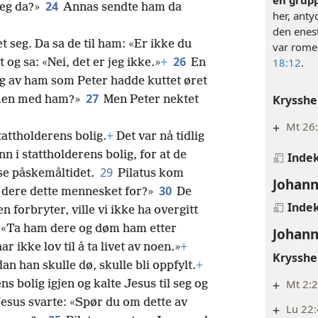
en grupp
24
meg da?»
Annas sendte ham da
her, anty
den enest
 seg. Da sa de til ham: «Er ikke du
var romer
26
18:12
.
og sa: «Nei, det er jeg ikke.»
+
En
ng av ham som Peter hadde kuttet øret
27
Krysshe
mmen med ham?»
Men Peter nektet
+
Mt 26
stattholderens bolig.
+
Det var nå tidlig
 i stattholderens bolig, for at de
Inde
29
e påskemåltidet.
Pilatus kom
Johann
30
r dere dette mennesket for?»
De
Inde
 forbryter, ville vi ikke ha overgitt
m: «Ta ham dere og døm ham etter
Johann
r ikke lov til å ta livet av noen.»
+
Krysshe
an han skulle dø, skulle bli oppfylt.
+
+
Mt 2:
ns bolig igjen og kalte Jesus til seg og
esus svarte: «Spør du om dette av
+
Lu 22