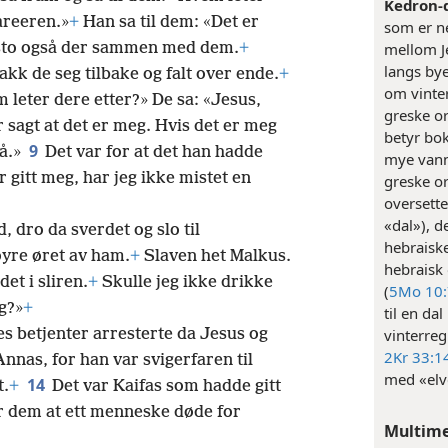
Kedron-d
areeren.»
+
Han sa til dem: «Det er
som er n
 sto også der sammen med dem.
+
mellom Je
langs bye
akk de seg tilbake og falt over ende.
+
om vinter
 leter dere etter?» De sa: «Jesus,
greske o
 sagt at det er meg. Hvis det er meg
betyr bok
9
gå.»
Det var for at det han hadde
mye vann
r gitt meg, har jeg ikke mistet en
greske or
oversette
«dal»), d
 dro da sverdet og slo til
hebraiske 
øyre øret av ham.
+
Slaven het Malkus.
hebraisk 
et i sliren.
+
Skulle jeg ikke drikke
(
5Mo 10:
g?»
+
til en d
es betjenter arresterte da Jesus og
vinterreg
2Kr 33:1
Annas, for han var svigerfaren til
med «elve
14
t.
+
Det var Kaifas som hadde gitt
for dem at ett menneske døde for
Multim