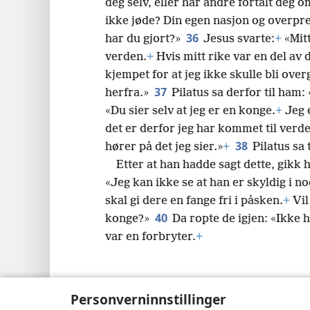
deg selv, eller har andre fortalt deg
ikke jøde? Din egen nasjon og overpre
36
har du gjort?»
Jesus svarte:
+
«Mitt
verden.
+
Hvis mitt rike var en del av 
kjempet for at jeg ikke skulle bli overg
37
herfra.»
Pilatus sa derfor til ham:
«Du sier selv at jeg er en konge.
+
Jeg e
det er derfor jeg har kommet til verd
38
hører på det jeg sier.»
+
Pilatus sa
Etter at han hadde sagt dette, gikk h
«Jeg kan ikke se at han er skyldig i no
skal gi dere en fange fri i påsken.
+
Vil
40
konge?»
Da ropte de igjen: «Ikke
var en forbryter.
+
Personverninnstillinger