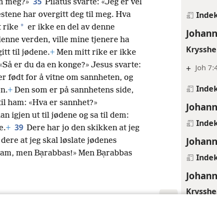
35
 om meg?»
Pilatus svarte: «Jeg er vel
Inde
stene har overgitt deg til meg. Hva
*
 rike
er ikke en del av denne
Johann
denne verden, ville mine tjenere ha
Krysshe
itt til jødene.
+
Men mitt rike er ikke
 «Så er du da en konge?» Jesus svarte:
+
Joh 7:
r født for å vitne om sannheten, og
Inde
en.
+
Den som er på sannhetens side,
 til ham: «Hva er sannhet?»
Johann
an igjen ut til jødene og sa til dem:
Inde
39
e.
+
Dere har jo den skikken at jeg
Johann
 dere at jeg skal løslate jødenes
 ham, men Bạrabbas!» Men Bạrabbas
Inde
Johann
Krysshe
+
Joh 6: