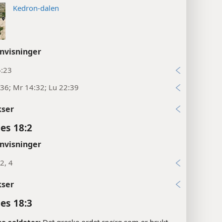
Kedron-dalen
nvisninger
5:23
36; Mr 14:32; Lu 22:39
kser
es 18:2
nvisninger
2, 4
kser
es 18:3