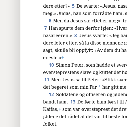
5
dere etter?»
De svarte: «Jesus, nas
24
meg.» Judas, han som forrådte ham,
6
Men da Jesus sa: «Det er meg», tr
32
7
Han spurte dem derfor igjen: «Hvem
8
nasareeren.»
Jesus svarte: «Jeg har
40
dere leter etter, så la disse mennene 
sagt, skulle bli oppfylt: «Av dem du ha
eneste.»
+
10
Simon Peter, som hadde et sverd,
øversteprestens slave og kuttet det h
11
Men Jesus sa til Peter: «Stikk sverd
*
det begeret som min Far
har gitt me
12
Soldatene og offiseren og jøden
13
bandt ham.
De førte ham først til 
Kaifas,
+
som var øversteprest det åre
jødene det rådet at det var til beste 
folket.
+