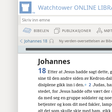
Watchtower ONLINE LIBR
BIBELEN
PUBLIKASJONER
MØT
Johannes 18
Ny verden-oversettelsen av Bib
Audio Player
Johannes
18
Etter at Jesus hadde sagt dette,
sine til den andre siden av Kedron-dal
2
disiplene gikk inn i den.
+
Judas, ha
stedet, for Jesus hadde ofte vært de
8
da med seg en gruppe soldater og noe
betjenter og kom dit med fakler, lamp
16
alt det som skulle skje med ham, gikk