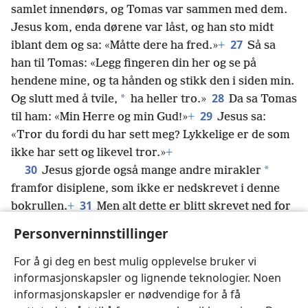
samlet innendørs, og Tomas var sammen med dem.
Jesus kom, enda dørene var låst, og han sto midt
27
iblant dem og sa: «Måtte dere ha fred.»
+
Så sa
han til Tomas: «Legg fingeren din her og se på
hendene mine, og ta hånden og stikk den i siden min.
28
*
Og slutt med å tvile,
ha heller tro.»
Da sa Tomas
29
til ham: «Min Herre og min Gud!»
+
Jesus sa:
«Tror du fordi du har sett meg? Lykkelige er de som
ikke har sett og likevel tror.»
+
30
*
Jesus gjorde også mange andre mirakler
framfor disiplene, som ikke er nedskrevet i denne
31
bokrullen.
+
Men alt dette er blitt skrevet ned for
at dere skal tro at Jesus er Kristus, Guds Sønn. Og
Personverninnstillinger
fordi dere tror, skal dere ha liv på grunn av hans
navn.
+
For å gi deg en best mulig opplevelse bruker vi
informasjonskapsler og lignende teknologier. Noen
informasjonskapsler er nødvendige for å få