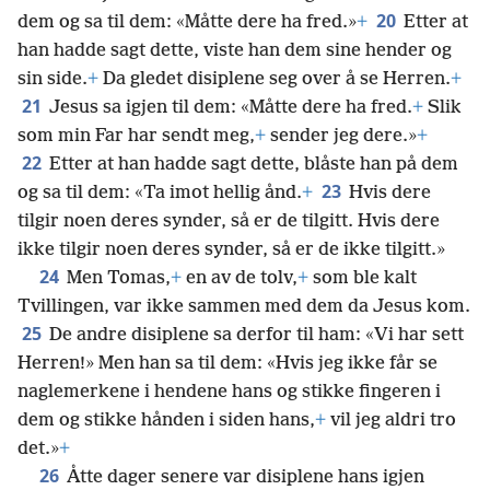
20
dem og sa til dem: «Måtte dere ha fred.»
+
Etter at
han hadde sagt dette, viste han dem sine hender og
sin side.
+
Da gledet disiplene seg over å se Herren.
+
21
Jesus sa igjen til dem: «Måtte dere ha fred.
+
Slik
som min Far har sendt meg,
+
sender jeg dere.»
+
22
Etter at han hadde sagt dette, blåste han på dem
23
og sa til dem: «Ta imot hellig ånd.
+
Hvis dere
tilgir noen deres synder, så er de tilgitt. Hvis dere
ikke tilgir noen deres synder, så er de ikke tilgitt.»
24
Men Tomas,
+
en av de tolv,
+
som ble kalt
Tvillingen, var ikke sammen med dem da Jesus kom.
25
De andre disiplene sa derfor til ham: «Vi har sett
Herren!» Men han sa til dem: «Hvis jeg ikke får se
naglemerkene i hendene hans og stikke fingeren i
dem og stikke hånden i siden hans,
+
vil jeg aldri tro
det.»
+
26
Åtte dager senere var disiplene hans igjen