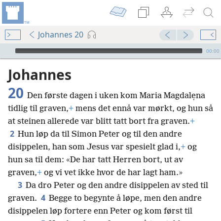
Johannes 20
Audio Player
00:00
Johannes
20
Den første dagen i uken kom Maria Magdalẹna
tidlig til graven,
+
mens det ennå var mørkt, og hun så
at steinen allerede var blitt tatt bort fra graven.
+
2
Hun løp da til Simon Peter og til den andre
disippelen, han som Jesus var spesielt glad i,
+
og
hun sa til dem: «De har tatt Herren bort, ut av
graven,
+
og vi vet ikke hvor de har lagt ham.»
3
Da dro Peter og den andre disippelen av sted til
4
graven.
Begge to begynte å løpe, men den andre
disippelen løp fortere enn Peter og kom først til