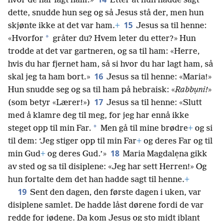
hvor de har lagt ham.»
Etter at hun hadde sagt
dette, snudde hun seg og så Jesus stå der, men hun
15
skjønte ikke at det var ham.
+
Jesus sa til henne:
*
«Hvorfor
gråter du? Hvem leter du etter?» Hun
trodde at det var gartneren, og sa til ham: «Herre,
hvis du har fjernet ham, så si hvor du har lagt ham, så
16
skal jeg ta ham bort.»
Jesus sa til henne: «Maria!»
Hun snudde seg og sa til ham på hebraisk: «
Rabbụni!
»
17
(som betyr «Lærer!»)
Jesus sa til henne: «Slutt
med å klamre deg til meg, for jeg har ennå ikke
*
steget opp til min Far.
Men gå til mine brødre
+
og si
til dem: ‘Jeg stiger opp til min Far
+
og deres Far og til
18
min Gud
+
og deres Gud.’»
Maria Magdalẹna gikk
av sted og sa til disiplene: «Jeg har sett Herren!» Og
hun fortalte dem det han hadde sagt til henne.
+
19
Sent den dagen, den første dagen i uken, var
disiplene samlet. De hadde låst dørene fordi de var
redde for jødene. Da kom Jesus og sto midt iblant