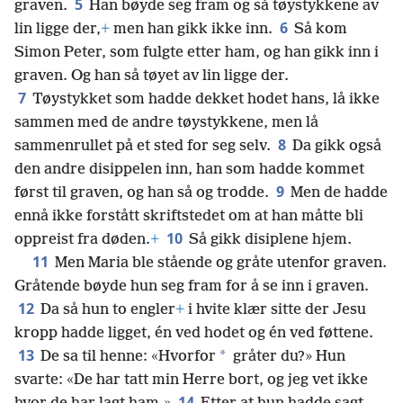
5
graven.
Han bøyde seg fram og så tøystykkene av
6
lin ligge der,
+
men han gikk ikke inn.
Så kom
Simon Peter, som fulgte etter ham, og han gikk inn i
graven. Og han så tøyet av lin ligge der.
7
Tøystykket som hadde dekket hodet hans, lå ikke
sammen med de andre tøystykkene, men lå
8
sammenrullet på et sted for seg selv.
Da gikk også
den andre disippelen inn, han som hadde kommet
9
først til graven, og han så og trodde.
Men de hadde
ennå ikke forstått skriftstedet om at han måtte bli
10
oppreist fra døden.
+
Så gikk disiplene hjem.
11
Men Maria ble stående og gråte utenfor graven.
Gråtende bøyde hun seg fram for å se inn i graven.
12
Da så hun to engler
+
i hvite klær sitte der Jesu
kropp hadde ligget, én ved hodet og én ved føttene.
13
*
De sa til henne: «Hvorfor
gråter du?» Hun
svarte: «De har tatt min Herre bort, og jeg vet ikke
14