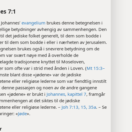
es 7:1
 Johannes’
evangelium
brukes denne betegnelsen i
skjellige betydninger avhengig av sammenhengen. Den
 til det jødiske folket generelt, til dem som bodde i
ler til dem som bodde i eller i nærheten av Jerusalem.
gnelsen brukes også i snevrere betydning om de
om var svært nøye med å overholde de
lagde tradisjonene knyttet til Moseloven,
er som ofte var i strid med ånden i Loven. (
Mt 15:3–
mste blant disse «jødene» var de jødiske
ene eller religiøse lederne som var fiendtlig innstilt
. I denne passasjen og noen av de andre gangene
sen «jødene» er brukt i
Johannes, kapittel 7
, framgår
mmenhengen at det siktes til de jødiske
ene eller religiøse lederne. –
Joh 7:13,
15,
35a
. – Se
ringer: «
Jøde
».
r