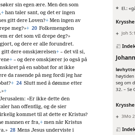
v, søker sin egen ære. Men den som
*
El.: «g
,
+
han taler sant, og det er ingen
es gitt dere Loven?
+
Men ingen av
Krysshe
20
drepe meg?»
+
Folkemengden
+
Joh 5:
m er det som vil drepe deg?»
gjort, og dere er alle forundret.
Inde
 gitt dere omskjærelsen
+
– det vil si,
Johann
rene
+
– og dere omskjærer jo også på
mskåret på en sabbat for at ikke
løvhytte
dere da rasende på meg fordi jeg har
høytiden
seg om de
24
bbat?
+
Slutt med å dømme etter
32. – Se 
.»
+
Jerusalem: «Er ikke dette den
Krysshe
taler han offentlig, og de sier
irkelig kommet til at dette er Kristus?
+
3Mo 2
ne mannen er fra,
+
men når Kristus
Inde
28
ra.»
Mens Jesus underviste i