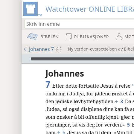
Watchtower ONLINE LIBR
BIBELEN
PUBLIKASJONER
MØT
Johannes 7
Ny verden-oversettelsen av Bibel
Audio Player
Johannes
7
*
Etter dette fortsatte Jesus å reise
omkring i Judẹa, for jødene ønsket å
3
den jødiske løvhyttehøytiden.
+
Da 
Judẹa, så også disiplene dine kan få s
8
som ønsker å bli offentlig kjent, gjør
5
gjerninger, så vis deg for verden.»
16
6
ham.
+
Jesus sa da til dem: «Min ti