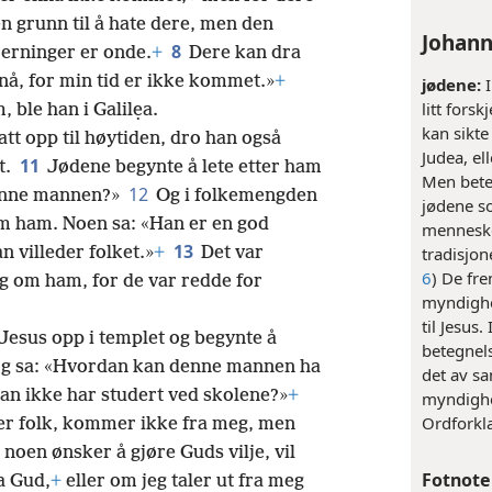
n grunn til å hate dere, men den
Johann
8
jerninger er onde.
+
Dere kan dra
nnå, for min tid er ikke kommet.»
+
jødene:
I
litt for
, ble han i Galilẹa.
kan sikte
t opp til høytiden, dro han også
Judea, el
11
t.
Jødene begynte å lete etter ham
Men bete
12
denne mannen?»
Og i folkemengden
jødene s
 ham. Noen sa: «Han er en god
menneske
13
 villeder folket.»
+
Det var
tradisjon
6
) De fre
ig om ham, for de var redde for
myndighet
til Jesus
 Jesus opp i templet og begynte å
betegnel
og sa: «Hvordan kan denne mannen ha
det av sa
an ikke har studert ved skolene?»
+
myndighet
Ordforkla
rer folk, kommer ikke fra meg, men
 noen ønsker å gjøre Guds vilje, vil
Fotnote
ra Gud,
+
eller om jeg taler ut fra meg