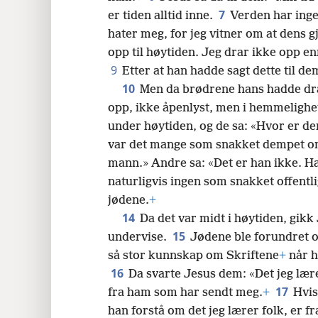
7
er tiden alltid inne.
Verden har inge
24
hater meg, for jeg vitner om at dens g
opp til høytiden. Jeg drar ikke opp e
32
9
Etter at han hadde sagt dette til dem
10
Men da brødrene hans hadde drat
40
opp, ikke åpenlyst, men i hemmelighe
under høytiden, og de sa: «Hvor er 
48
var det mange som snakket dempet om
mann.» Andre sa: «Det er han ikke. Han
naturligvis ingen som snakket offentl
jødene.
+
14
Da det var midt i høytiden, gikk
15
undervise.
Jødene ble forundret 
så stor kunnskap om Skriftene
+
når h
16
Da svarte Jesus dem: «Det jeg læ
17
fra ham som har sendt meg.
+
Hvis
han forstå om det jeg lærer folk, er f