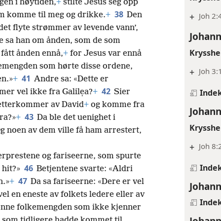
gen i høytiden,
+
stilte Jesus seg opp
38
ham komme til meg og drikke.
+
Den
+
Joh 2:
det flyte strømmer av levende vann’,
Johann
e sa han om ånden, som de som
Krysshe
 fått ånden ennå,
+
for Jesus var ennå
kemengden som hørte disse ordene,
+
Joh 3:
41
en.»
+
Andre sa: «Dette er
42
Inde
er vel ikke fra Galilẹa?
+
Sier
n etterkommer av David
+
og komme fra
Johann
43
ra?»
+
Da ble det uenighet i
Krysshe
g noen av dem ville få ham arrestert,
+
Joh 8:
verprestene og fariseerne, som spurte
Inde
46
 hit?»
Betjentene svarte: «Aldri
47
n.»
+
Da sa fariseerne: «Dere er vel
Johann
el en eneste av folkets ledere eller av
Inde
nne folkemengden som ikke kjenner
Johann
som tidligere hadde kommet til