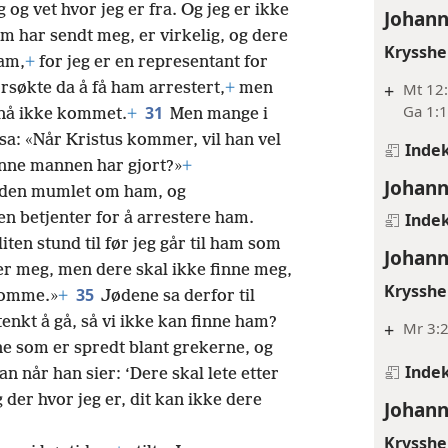
og vet hvor jeg er fra. Og jeg er ikke
Johann
 har sendt meg, er virkelig, og dere
Krysshe
am,
+
for jeg er en representant for
+
Mt 12:
rsøkte da å få ham arrestert,
+
men
Ga 1:
31
nnå ikke kommet.
+
Men mange i
sa: «Når Kristus kommer, vil han vel
Inde
nne mannen har gjort?»
+
Johann
gden mumlet om ham, og
n betjenter for å arrestere ham.
Inde
iten stund til før jeg går til ham som
Johann
ter meg, men dere skal ikke finne meg,
Krysshe
35
 komme.»
+
Jødene sa derfor til
nkt å gå, så vi ikke kan finne ham?
+
Mr 3:
ene som er spredt blant grekerne, og
Inde
 når han sier: ‘Dere skal lete etter
der hvor jeg er, dit kan ikke dere
Johann
Krysshe