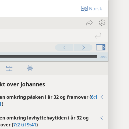
Norsk
00:00
kt over Johannes
den omkring påsken i år 32 og framover (
6:1
1
)
den omkring løvhyttehøytiden i år 32 og
over (
7:2 til 9:41
)