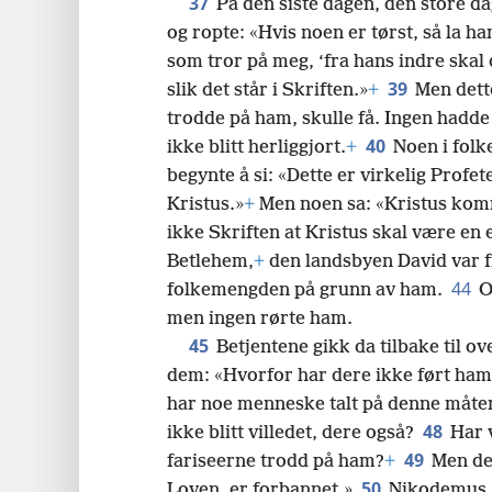
37
På den siste dagen, den store da
og ropte: «Hvis noen er tørst, så la 
som tror på meg, ‘fra hans indre skal 
39
slik det står i Skriften.»
+
Men dett
trodde på ham, skulle få. Ingen hadde
40
ikke blitt herliggjort.
+
Noen i fol
begynte å si: «Dette er virkelig Profet
Kristus.»
+
Men noen sa: «Kristus komm
ikke Skriften at Kristus skal være e
Betlehem,
+
den landsbyen David var f
44
folkemengden på grunn av ham.
O
men ingen rørte ham.
45
Betjentene gikk da tilbake til o
dem: «Hvorfor har dere ikke ført ham
har noe menneske talt på denne måte
48
ikke blitt villedet, dere også?
Har v
49
fariseerne trodd på ham?
+
Men de
50
Loven, er forbannet.»
Nikodẹmus, 