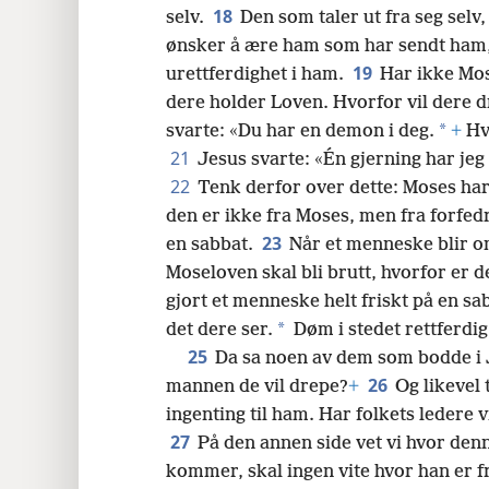
18
selv.
Den som taler ut fra seg sel
ønsker å ære ham som har sendt ham
19
urettferdighet i ham.
Har ikke Mos
dere holder Loven. Hvorfor vil dere 
*
svarte: «Du har en demon i deg.
+
Hve
21
Jesus svarte: «Én gjerning har jeg 
22
Tenk derfor over dette: Moses har
den er ikke fra Moses, men fra forfed
23
en sabbat.
Når et menneske blir o
Moseloven skal bli brutt, hvorfor er 
gjort et menneske helt friskt på en sa
*
det dere ser.
Døm i stedet rettferdig
25
Da sa noen av dem som bodde i 
26
mannen de vil drepe?
+
Og likevel 
ingenting til ham. Har folkets ledere v
27
På den annen side vet vi hvor den
kommer, skal ingen vite hvor han er f