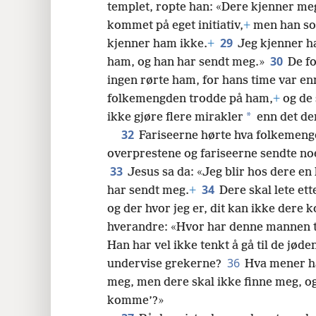
templet, ropte han: «Dere kjenner meg 
kommet på eget initiativ,
+
men han som
29
kjenner ham ikke.
+
Jeg kjenner h
30
ham, og han har sendt meg.»
De fo
ingen rørte ham, for hans time var e
folkemengden trodde på ham,
+
og de 
*
ikke gjøre flere mirakler
enn det de
32
Fariseerne hørte hva folkemen
overprestene og fariseerne sendte noe
33
Jesus sa da: «Jeg blir hos dere en l
34
har sendt meg.
+
Dere skal lete et
og der hvor jeg er, dit kan ikke dere
hverandre: «Hvor har denne mannen te
Han har vel ikke tenkt å gå til de jød
36
undervise grekerne?
Hva mener han
meg, men dere skal ikke finne meg, og 
komme’?»