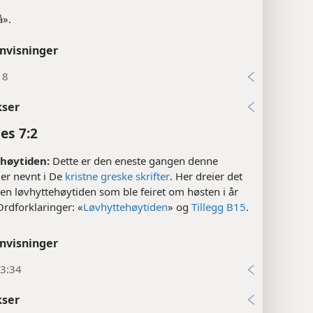
å».
nvisninger
18
kser
es 7:2
høytiden:
Dette er den eneste gangen denne
 er nevnt i De
kristne greske skrifter
. Her dreier det
n løvhyttehøytiden som ble feiret om høsten i år
Ordforklaringer: «
Løvhyttehøytiden
» og
Tillegg B15
.
nvisninger
3:34
kser