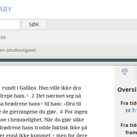
ARY
ER
en (studieutgave)
rundt i Galilẹa. Han ville ikke dra
Oversi
2
 drepe ham.
+
Det nærmet seg nå
Fra ti
sa brødrene hans
+
til ham: «Dra til
til 7:
4
e de gjerningene du gjør.
For ingen
 noe i hemmelighet. Når du gjør slike
Fra ti
Brødrene hans trodde faktisk ikke på
fram
d er ennå ikke kommet,
+
men for dere