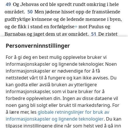
49
Og Jehovas ord ble spredt rundt omkring i hele
50
området.
Men jødene hisset opp de framstående
gudfryktige kvinnene og de ledende mennene i byen,
og de fikk i stand en forfølgelse
+
mot Paulus og
51
Bạrnabas og jaget dem ut av området.
De ristet
da støvet av føttene sine mot dem og dro til
Personverninnstillinger
52
Ikọnium.
+
Og disiplene fortsatte å bli fylt med
glede
+
og hellig ånd.
For å gi deg en best mulig opplevelse bruker vi
informasjonskapsler og lignende teknologier. Noen
informasjonskapsler er nødvendige for å få
nettstedet vårt til å fungere og kan ikke avvises. Du
kan godta eller avslå bruken av ytterligere
Norsk
Del
Innstillinger
informasjonskapsler, som vi bare bruker for å
Copyright
© 2026 Watch Tower Bible and Tract Society of Pennsylvania
forbedre opplevelsen din. Ingen av disse dataene vil
Vilkår for bruk
Personvern
Personverninnstillinger
JW.ORG
noen gang bli solgt eller brukt til markedsføring. For
Logg inn
å lære mer, les
globale retningslinjer for bruk av
informasjonskapsler og lignende teknologier
. Du kan
tilpasse innstillingene dine når som helst ved å gå inn