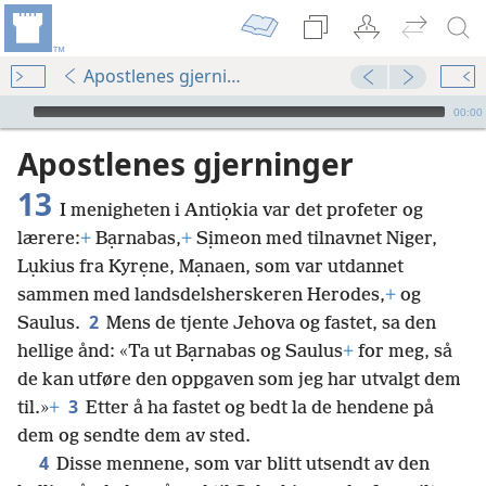
Apostlenes gjerninger 13
Audio Player
00:00
Apostlenes gjerninger
13
I menigheten i Antiọkia var det profeter og
lærere:
+
Bạrnabas,
+
Sịmeon med tilnavnet Niger,
Lụkius fra Kyrẹne, Mạnaen, som var utdannet
sammen med landsdelsherskeren Herodes,
+
og
2
Saulus.
Mens de tjente Jehova og fastet, sa den
hellige ånd: «Ta ut Bạrnabas og Saulus
+
for meg, så
de kan utføre den oppgaven som jeg har utvalgt dem
3
til.»
+
Etter å ha fastet og bedt la de hendene på
dem og sendte dem av sted.
4
Disse mennene, som var blitt utsendt av den