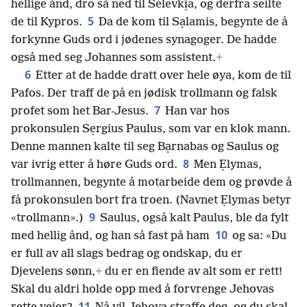
hellige ånd, dro så ned til Selevkịa, og derfra seilte
5
de til Kypros.
Da de kom til Sạlamis, begynte de å
forkynne Guds ord i jødenes synagoger. De hadde
også med seg Johannes som assistent.
+
6
Etter at de hadde dratt over hele øya, kom de til
Pafos. Der traff de på en jødisk trollmann og falsk
7
profet som het Bar-Jesus.
Han var hos
prokonsulen Sẹrgius Paulus, som var en klok mann.
Denne mannen kalte til seg Bạrnabas og Saulus og
8
var ivrig etter å høre Guds ord.
Men Ẹlymas,
trollmannen, begynte å motarbeide dem og prøvde å
få prokonsulen bort fra troen. (Navnet Ẹlymas betyr
9
«trollmann».)
Saulus, også kalt Paulus, ble da fylt
10
med hellig ånd, og han så fast på ham
og sa: «Du
er full av all slags bedrag og ondskap, du er
Djevelens sønn,
+
du er en fiende av alt som er rett!
Skal du aldri holde opp med å forvrenge Jehovas
11