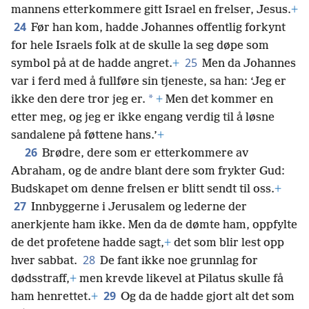
mannens etterkommere gitt Israel en frelser, Jesus.
+
24
Før han kom, hadde Johannes offentlig forkynt
for hele Israels folk at de skulle la seg døpe som
25
symbol på at de hadde angret.
+
Men da Johannes
var i ferd med å fullføre sin tjeneste, sa han: ‘Jeg er
*
ikke den dere tror jeg er.
+
Men det kommer en
etter meg, og jeg er ikke engang verdig til å løsne
sandalene på føttene hans.’
+
26
Brødre, dere som er etterkommere av
Abraham, og de andre blant dere som frykter Gud:
Budskapet om denne frelsen er blitt sendt til oss.
+
27
Innbyggerne i Jerusalem og lederne der
anerkjente ham ikke. Men da de dømte ham, oppfylte
de det profetene hadde sagt,
+
det som blir lest opp
28
hver sabbat.
De fant ikke noe grunnlag for
dødsstraff,
+
men krevde likevel at Pilatus skulle få
29
ham henrettet.
+
Og da de hadde gjort alt det som