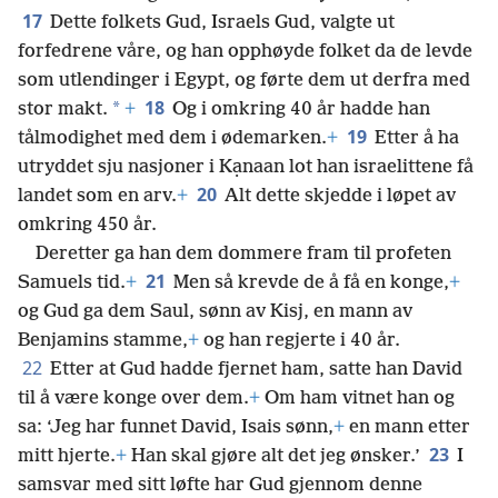
17
Dette folkets Gud, Israels Gud, valgte ut
forfedrene våre, og han opphøyde folket da de levde
som utlendinger i Egypt, og førte dem ut derfra med
18
*
stor makt.
+
Og i omkring 40 år hadde han
19
tålmodighet med dem i ødemarken.
+
Etter å ha
utryddet sju nasjoner i Kạnaan lot han israelittene få
20
landet som en arv.
+
Alt dette skjedde i løpet av
omkring 450 år.
Deretter ga han dem dommere fram til profeten
21
Samuels tid.
+
Men så krevde de å få en konge,
+
og Gud ga dem Saul, sønn av Kisj, en mann av
Benjamins stamme,
+
og han regjerte i 40 år.
22
Etter at Gud hadde fjernet ham, satte han David
til å være konge over dem.
+
Om ham vitnet han og
sa: ‘Jeg har funnet David, Isais sønn,
+
en mann etter
23
mitt hjerte.
+
Han skal gjøre alt det jeg ønsker.’
I
samsvar med sitt løfte har Gud gjennom denne