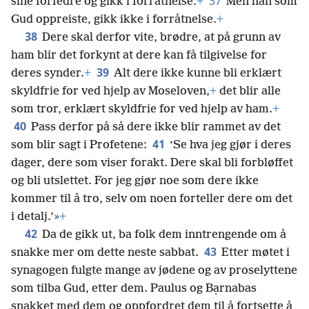
37
sine forfedre og gikk i forråtnelse.
+
Men han som
Gud oppreiste, gikk ikke i forråtnelse.
+
38
Dere skal derfor vite, brødre, at på grunn av
ham blir det forkynt at dere kan få tilgivelse for
39
deres synder.
+
Alt dere ikke kunne bli erklært
skyldfrie for ved hjelp av Moseloven,
+
det blir alle
som tror, erklært skyldfrie for ved hjelp av ham.
+
40
Pass derfor på så dere ikke blir rammet av det
41
som blir sagt i Profetene:
‘Se hva jeg gjør i deres
dager, dere som viser forakt. Dere skal bli forbløffet
og bli utslettet. For jeg gjør noe som dere ikke
kommer til å tro, selv om noen forteller dere om det
i detalj.’»
+
42
Da de gikk ut, ba folk dem inntrengende om å
43
snakke mer om dette neste sabbat.
Etter møtet i
synagogen fulgte mange av jødene og av proselyttene
som tilba Gud, etter dem. Paulus og Bạrnabas
snakket med dem og oppfordret dem til å fortsette å