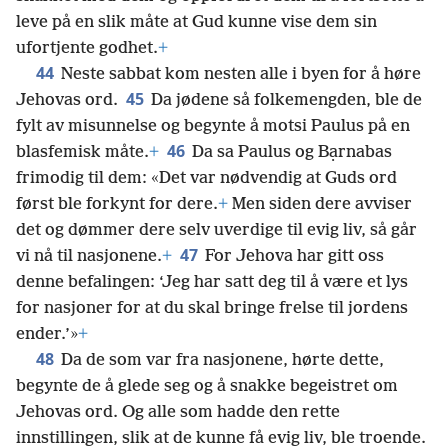
leve på en slik måte at Gud kunne vise dem sin
ufortjente godhet.
+
44
Neste sabbat kom nesten alle i byen for å høre
45
Jehovas ord.
Da jødene så folkemengden, ble de
fylt av misunnelse og begynte å motsi Paulus på en
46
blasfemisk måte.
+
Da sa Paulus og Bạrnabas
frimodig til dem: «Det var nødvendig at Guds ord
først ble forkynt for dere.
+
Men siden dere avviser
det og dømmer dere selv uverdige til evig liv, så går
47
vi nå til nasjonene.
+
For Jehova har gitt oss
denne befalingen: ‘Jeg har satt deg til å være et lys
for nasjoner for at du skal bringe frelse til jordens
ender.’»
+
48
Da de som var fra nasjonene, hørte dette,
begynte de å glede seg og å snakke begeistret om
Jehovas ord. Og alle som hadde den rette
innstillingen, slik at de kunne få evig liv, ble troende.