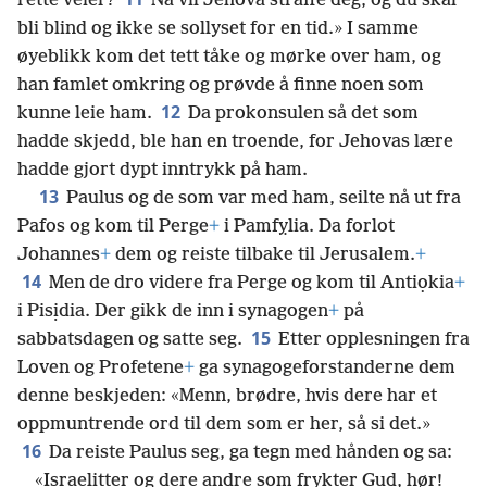
rette veier?
Nå vil Jehova straffe deg, og du skal
bli blind og ikke se sollyset for en tid.» I samme
øyeblikk kom det tett tåke og mørke over ham, og
han famlet omkring og prøvde å finne noen som
12
kunne leie ham.
Da prokonsulen så det som
hadde skjedd, ble han en troende, for Jehovas lære
hadde gjort dypt inntrykk på ham.
13
Paulus og de som var med ham, seilte nå ut fra
Pafos og kom til Perge
+
i Pamfỵlia. Da forlot
Johannes
+
dem og reiste tilbake til Jerusalem.
+
14
Men de dro videre fra Perge og kom til Antiọkia
+
i Pisịdia. Der gikk de inn i synagogen
+
på
15
sabbatsdagen og satte seg.
Etter opplesningen fra
Loven og Profetene
+
ga synagogeforstanderne dem
denne beskjeden: «Menn, brødre, hvis dere har et
oppmuntrende ord til dem som er her, så si det.»
16
Da reiste Paulus seg, ga tegn med hånden og sa:
«Israelitter og dere andre som frykter Gud, hør!