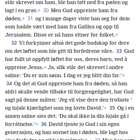
står skrevet om ham, ble han tatt ned fra pælen og
30
lagt i en grav.
+
Men Gud oppreiste ham fra
31
døden,
+
og i mange dager viste han seg for dem
som hadde vært med ham fra Galilẹa og opp til
Jerusalem. Disse er nå hans vitner for folket.
+
32
Vi forkynner altså det gode budskap for dere
33
om det løftet som ble gitt til forfedrene våre.
Gud
har fullt ut oppfylt løftet for oss, deres barn, ved å
oppreise Jesus.
+
Ja, slik står det skrevet i andre
salme: ‘Du er min sønn. I dag er jeg blitt din far.’
+
34
Og det at Gud oppreiste ham fra døden, så han
aldri skulle vende tilbake til forgjengelighet, har Gud
*
sagt på denne måten: ‘Jeg vil vise dere den trofaste
35
og lojale kjærlighet som jeg lovte David.’
+
Og i en
annen salme sies det: ‘Du skal ikke la din lojale gå i
36
forråtnelse.’
+
David tjente jo Gud i sin egen
generasjon, og han sovnet inn i døden, ble lagt hos