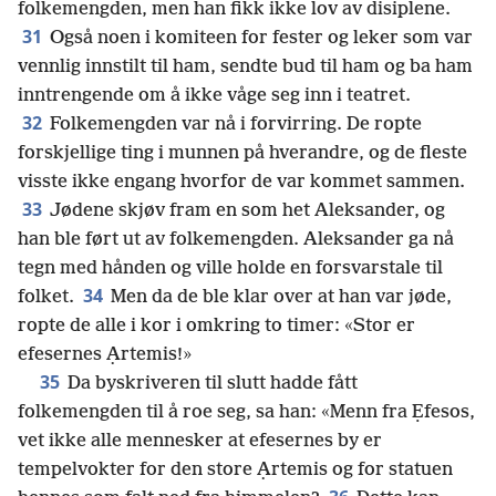
folkemengden, men han fikk ikke lov av disiplene.
31
Også noen i komiteen for fester og leker som var
vennlig innstilt til ham, sendte bud til ham og ba ham
inntrengende om å ikke våge seg inn i teatret.
32
Folkemengden var nå i forvirring. De ropte
forskjellige ting i munnen på hverandre, og de fleste
visste ikke engang hvorfor de var kommet sammen.
33
Jødene skjøv fram en som het Aleksander, og
han ble ført ut av folkemengden. Aleksander ga nå
tegn med hånden og ville holde en forsvarstale til
34
folket.
Men da de ble klar over at han var jøde,
ropte de alle i kor i omkring to timer: «Stor er
efesernes Ạrtemis!»
35
Da byskriveren til slutt hadde fått
folkemengden til å roe seg, sa han: «Menn fra Ẹfesos,
vet ikke alle mennesker at efesernes by er
tempelvokter for den store Ạrtemis og for statuen