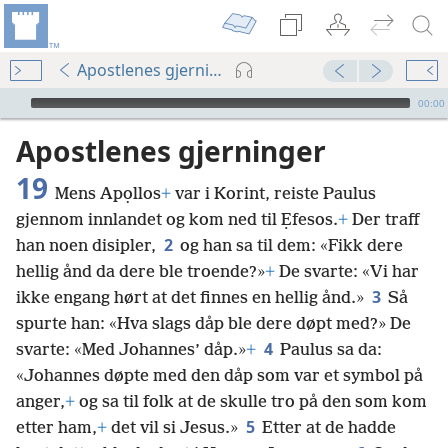
Apostlenes gjerninger 19
Audio Player
00:00
Apostlenes gjerninger
19
Mens Apọllos
+
var i Korint, reiste Paulus
gjennom innlandet og kom ned til Ẹfesos.
+
Der traff
2
han noen disipler,
og han sa til dem: «Fikk dere
hellig ånd da dere ble troende?»
+
De svarte: «Vi har
3
ikke engang hørt at det finnes en hellig ånd.»
Så
spurte han: «Hva slags dåp ble dere døpt med?» De
4
svarte: «Med Johannes’ dåp.»
+
Paulus sa da:
«Johannes døpte med den dåp som var et symbol på
anger,
+
og sa til folk at de skulle tro på den som kom
5
etter ham,
+
det vil si Jesus.»
Etter at de hadde