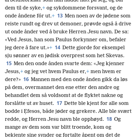
arbeidsforklær som han hadde hatt på seg, og bar
dem til de syke,
+
og sykdommene forsvant, og de
13
onde åndene fór ut.
+
Men noen av de jødene som
reiste rundt og drev ut demoner, prøvde også å drive
ut onde ånder ved å bruke Herren Jesu navn. De sa:
«Ved Jesus, han som Paulus forkynner om, befaler
14
jeg dere å fare ut.»
+
Dette gjorde for eksempel
sju sønner av en jødisk overprest som het Skevas.
15
Men den onde ånden svarte dem: «Jeg kjenner
Jesus,
+
og jeg vet hvem Paulus er,
+
men hvem er
16
dere?»
Mannen med den onde ånden gikk da løs
på dem, overmannet den ene etter den andre og
behandlet dem så voldsomt at de flyktet nakne og
17
forslåtte ut av huset.
Dette ble kjent for alle som
bodde i Ẹfesos, både jøder og grekere. Alle ble svært
18
redde, og Herren Jesu navn ble opphøyd.
Og
mange av dem som var blitt troende, kom og
bekjente sine synder og fortalte åpent om det de