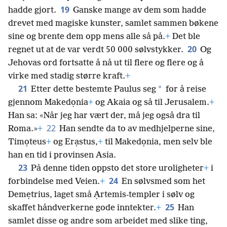
19
hadde gjort.
Ganske mange av dem som hadde
drevet med magiske kunster, samlet sammen bøkene
sine og brente dem opp mens alle så på.
+
Det ble
20
regnet ut at de var verdt 50 000 sølvstykker.
Og
Jehovas ord fortsatte å nå ut til flere og flere og å
virke med stadig større kraft.
+
21
*
Etter dette bestemte Paulus seg
for å reise
gjennom Makedọnia
+
og Akaia og så til Jerusalem.
+
Han sa: «Når jeg har vært der, må jeg også dra til
22
Roma.»
+
Han sendte da to av medhjelperne sine,
Timọteus
+
og Erạstus,
+
til Makedọnia, men selv ble
han en tid i provinsen Asia.
23
På denne tiden oppsto det store uroligheter
+
i
24
forbindelse med Veien.
+
En sølvsmed som het
Demẹtrius, laget små Ạrtemis-templer i sølv og
25
skaffet håndverkerne gode inntekter.
+
Han
samlet disse og andre som arbeidet med slike ting,