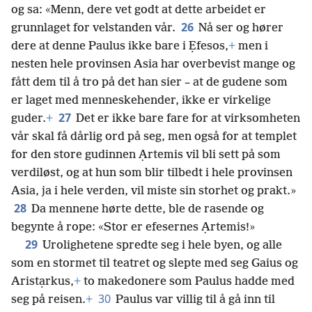
og sa: «Menn, dere vet godt at dette arbeidet er
26
grunnlaget for velstanden vår.
Nå ser og hører
dere at denne Paulus ikke bare i Ẹfesos,
+
men i
nesten hele provinsen Asia har overbevist mange og
fått dem til å tro på det han sier – at de gudene som
er laget med menneskehender, ikke er virkelige
27
guder.
+
Det er ikke bare fare for at virksomheten
vår skal få dårlig ord på seg, men også for at templet
for den store gudinnen Ạrtemis vil bli sett på som
verdiløst, og at hun som blir tilbedt i hele provinsen
Asia, ja i hele verden, vil miste sin storhet og prakt.»
28
Da mennene hørte dette, ble de rasende og
begynte å rope: «Stor er efesernes Ạrtemis!»
29
Urolighetene spredte seg i hele byen, og alle
som en stormet til teatret og slepte med seg Gaius og
Aristạrkus,
+
to makedonere som Paulus hadde med
30
seg på reisen.
+
Paulus var villig til å gå inn til