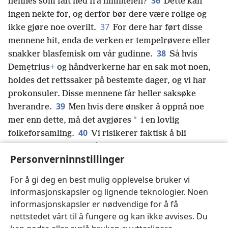
36
hennes som falt ned fra himmelen?
Dette kan
ingen nekte for, og derfor bør dere være rolige og
37
ikke gjøre noe overilt.
For dere har ført disse
mennene hit, enda de verken er tempelrøvere eller
38
snakker blasfemisk om vår gudinne.
Så hvis
Demẹtrius
+
og håndverkerne har en sak mot noen,
holdes det rettssaker på bestemte dager, og vi har
prokonsuler. Disse mennene får heller saksøke
39
hverandre.
Men hvis dere ønsker å oppnå noe
*
mer enn dette, må det avgjøres
i en lovlig
40
folkeforsamling.
Vi risikerer faktisk å bli
anklaget for opprør på grunn av det som har skjedd i
Personverninnstillinger
dag, for vi kan ikke vise til noen gyldig grunn for
41
disse urolighetene.»
Da han hadde sagt dette, fikk
For å gi deg en best mulig opplevelse bruker vi
han forsamlingen til å gå.
informasjonskapsler og lignende teknologier. Noen
informasjonskapsler er nødvendige for å få
nettstedet vårt til å fungere og kan ikke avvises. Du