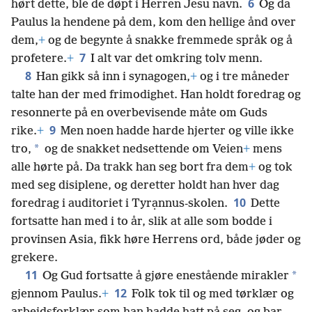
6
hørt dette, ble de døpt i Herren Jesu navn.
Og da
Paulus la hendene på dem, kom den hellige ånd over
dem,
+
og de begynte å snakke fremmede språk og å
7
profetere.
+
I alt var det omkring tolv menn.
8
Han gikk så inn i synagogen,
+
og i tre måneder
talte han der med frimodighet. Han holdt foredrag og
resonnerte på en overbevisende måte om Guds
9
rike.
+
Men noen hadde harde hjerter og ville ikke
*
tro,
og de snakket nedsettende om Veien
+
mens
alle hørte på. Da trakk han seg bort fra dem
+
og tok
med seg disiplene, og deretter holdt han hver dag
10
foredrag i auditoriet i Tyrạnnus-skolen.
Dette
fortsatte han med i to år, slik at alle som bodde i
provinsen Asia, fikk høre Herrens ord, både jøder og
grekere.
11
*
Og Gud fortsatte å gjøre enestående mirakler
12
gjennom Paulus.
+
Folk tok til og med tørklær og