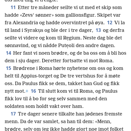
oss med ting vi trengte.
11
Etter tre måneder seilte vi ut med et skip som
hadde «Zevs’ sønner» som gallionsfigur. Skipet var
12
fra Alexandria og hadde overvintret på øya.
Vi la
13
til land i Syrakụs og ble der i tre dager,
og derfra
seilte vi videre og kom til Rẹgium. Neste dag ble det
sønnavind, og vi nådde Putẹoli den andre dagen.
14
Her fant vi noen brødre, og de ba oss om å bli hos
dem i sju dager. Deretter fortsatte vi mot Roma.
15
Brødrene i Roma hørte nyhetene om oss og kom
helt til Ạppius-torget og De tre vertshus for å møte
oss. Da Paulus fikk se dem, takket han Gud og fikk
16
nytt mot.
+
Til slutt kom vi til Roma, og Paulus
fikk lov til å bo for seg selv sammen med den
soldaten som holdt vakt over ham.
17
Tre dager senere tilkalte han jødenes fremste
menn. Da de var samlet, sa han til dem: «Menn,
brødre, selv om jeg ikke hadde gjort noe imot folket