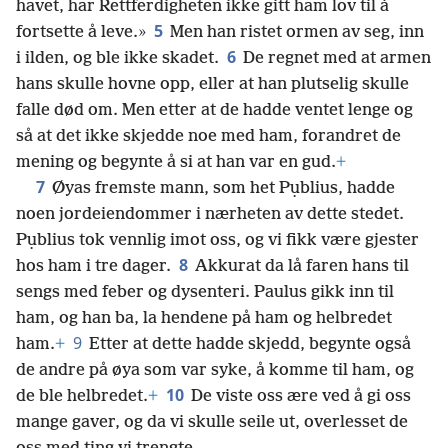
havet, har Rettferdigheten ikke gitt ham lov til å
5
fortsette å leve.»
Men han ristet ormen av seg, inn
6
i ilden, og ble ikke skadet.
De regnet med at armen
hans skulle hovne opp, eller at han plutselig skulle
falle død om. Men etter at de hadde ventet lenge og
så at det ikke skjedde noe med ham, forandret de
mening og begynte å si at han var en gud.
+
7
Øyas fremste mann, som het Pụblius, hadde
noen jordeiendommer i nærheten av dette stedet.
Pụblius tok vennlig imot oss, og vi fikk være gjester
8
hos ham i tre dager.
Akkurat da lå faren hans til
sengs med feber og dysenteri. Paulus gikk inn til
ham, og han ba, la hendene på ham og helbredet
9
ham.
+
Etter at dette hadde skjedd, begynte også
de andre på øya som var syke, å komme til ham, og
10
de ble helbredet.
+
De viste oss ære ved å gi oss
mange gaver, og da vi skulle seile ut, overlesset de