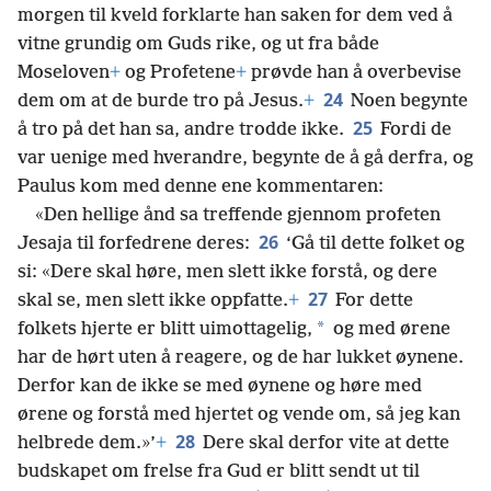
morgen til kveld forklarte han saken for dem ved å
vitne grundig om Guds rike, og ut fra både
Moseloven
+
og Profetene
+
prøvde han å overbevise
24
dem om at de burde tro på Jesus.
+
Noen begynte
25
å tro på det han sa, andre trodde ikke.
Fordi de
var uenige med hverandre, begynte de å gå derfra, og
Paulus kom med denne ene kommentaren:
«Den hellige ånd sa treffende gjennom profeten
26
Jesaja til forfedrene deres:
‘Gå til dette folket og
si: «Dere skal høre, men slett ikke forstå, og dere
27
skal se, men slett ikke oppfatte.
+
For dette
*
folkets hjerte er blitt uimottagelig,
og med ørene
har de hørt uten å reagere, og de har lukket øynene.
Derfor kan de ikke se med øynene og høre med
ørene og forstå med hjertet og vende om, så jeg kan
28
helbrede dem.»’
+
Dere skal derfor vite at dette
budskapet om frelse fra Gud er blitt sendt ut til