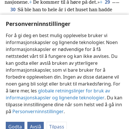
29
nasjonene.
+
De kommer til å høre på det.»
+
——
30
Så ble han to hele år i det huset han hadde
leid,
+
og han tok vennlig imot alle som kom til ham.
Personverninnstillinger
31
Og med stor frimodighet forkynte han for dem
om Guds rike
+
og underviste om Herren Jesus
For å gi deg en best mulig opplevelse bruker vi
Kristus,
+
uten at noen hindret ham.
informasjonskapsler og lignende teknologier. Noen
informasjonskapsler er nødvendige for å få
nettstedet vårt til å fungere og kan ikke avvises. Du
kan godta eller avslå bruken av ytterligere
informasjonskapsler, som vi bare bruker for å
Norsk
Del
Innstillinger
forbedre opplevelsen din. Ingen av disse dataene vil
Copyright
© 2026 Watch Tower Bible and Tract Society of Pennsylvania
noen gang bli solgt eller brukt til markedsføring. For
Vilkår for bruk
Personvern
Personverninnstillinger
JW.ORG
å lære mer, les
globale retningslinjer for bruk av
Logg inn
informasjonskapsler og lignende teknologier
. Du kan
tilpasse innstillingene dine når som helst ved å gå inn
på
Personverninnstillinger
.
Godta
Avslå
Tilpass