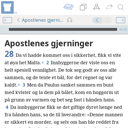
Apostlenes gjerninger 28
Audio Player
00:00
Apostlenes gjerninger
28
Da vi hadde kommet oss i sikkerhet, fikk vi vite
2
at øya het Malta.
+
Innbyggerne der viste oss en
helt spesiell vennlighet. De tok seg godt av oss alle
sammen, og de tente et bål, for det regnet og var
3
kaldt.
+
Men da Paulus sanket sammen en bunt
med kvister og la dem på bålet, kom en hoggorm ut
på grunn av varmen og bet seg fast i hånden hans.
4
Da innbyggerne fikk se det giftige dyret henge ned
fra hånden hans, sa de til hverandre: «Denne mannen
er sikkert en morder, og selv om han ble reddet fra