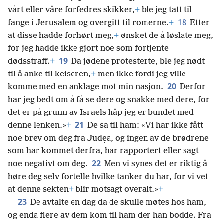
vårt eller våre forfedres skikker,
+
ble jeg tatt til
18
fange i Jerusalem og overgitt til romerne.
+
Etter
at disse hadde forhørt meg,
+
ønsket de å løslate meg,
for jeg hadde ikke gjort noe som fortjente
19
dødsstraff.
+
Da jødene protesterte, ble jeg nødt
til å anke til keiseren,
+
men ikke fordi jeg ville
20
komme med en anklage mot min nasjon.
Derfor
har jeg bedt om å få se dere og snakke med dere, for
det er på grunn av Israels håp jeg er bundet med
21
denne lenken.»
+
De sa til ham: «Vi har ikke fått
noe brev om deg fra Judẹa, og ingen av de brødrene
som har kommet derfra, har rapportert eller sagt
22
noe negativt om deg.
Men vi synes det er riktig å
høre deg selv fortelle hvilke tanker du har, for vi vet
at denne sekten
+
blir motsagt overalt.»
+
23
De avtalte en dag da de skulle møtes hos ham,
og enda flere av dem kom til ham der han bodde. Fra