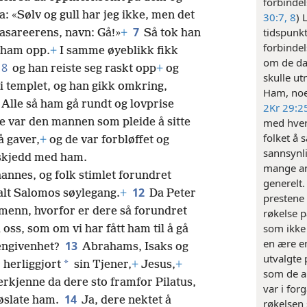
forbinde
: «Sølv og gull har jeg ikke, men det
30:7, 8
) 
7
tidspunkt
 nasareerens, navn: Gå!»
+
Så tok han
forbinde
e ham opp.
+
I samme øyeblikk fikk
om de da
8
og han reiste seg raskt opp
+
og
skulle ut
i templet, og han gikk omkring,
Ham, noe
Alle så ham gå rundt og lovprise
2Kr 29:2
te var den mannen som pleide å sitte
med hver
folket å 
å gaver,
+
og de var forbløffet og
sannsynli
 skjedd med ham.
mange an
annes, og folk stimlet forundret
generelt. 
12
lt Salomos søylegang.
+
Da Peter
prestene
e menn, hvorfor er dere så forundret
røkelse p
som ikke 
 oss, som om vi har fått ham til å gå
en ære en
13
hengivenhet?
Abrahams, Isaks og
utvalgte 
*
 herliggjort
sin Tjener,
+
Jesus,
+
som de a
erkjenne da dere sto framfor Pilatus,
var i for
14
løslate ham.
Ja, dere nektet å
røkelsen 