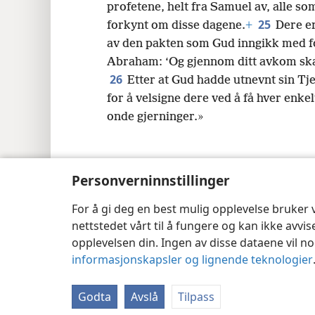
profetene, helt fra Samuel av, alle so
25
forkynt om disse dagene.
+
Dere e
av den pakten som Gud inngikk med f
Abraham: ‘Og gjennom ditt avkom skal a
26
Etter at Gud hadde utnevnt sin Tje
for å velsigne dere ved å få hver enkel
onde gjerninger.»
Personverninnstillinger
Copyright
© 2026 Watch Tower Bible a
For å gi deg en best mulig opplevelse bruker
nettstedet vårt til å fungere og kan ikke avvi
opplevelsen din. Ingen av disse dataene vil noe
informasjonskapsler og lignende teknologier
Godta
Avslå
Tilpass