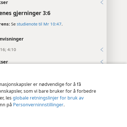
kser
enes gjerninger 3:6
rens:
Se
studienote til Mr 10:47
.
nvisninger
16; 4:10
kser
enes gjerninger 3:7
nstillinger
Logg inn
JW.ORG
nvisninger
rmasjonskapsler er nødvendige for å få
jonskapsler, som vi bare bruker for å forbedre
4, 15; 9:24, 25
er, les
globale retningslinjer for bruk av
8, 9; Apg 9:34; 14:8–10
 inn på
Personverninnstillinger
.
kser
enes gjerninger 3:8