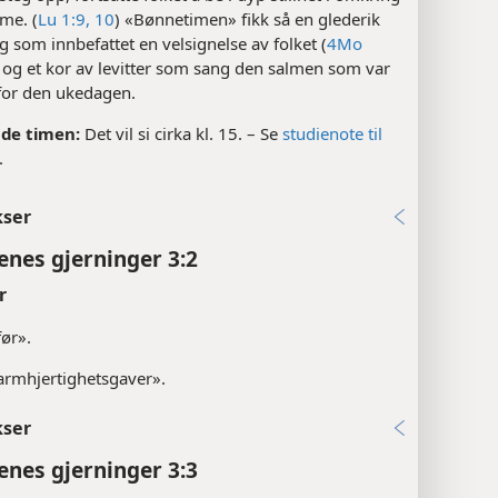
ime. (
Lu 1:9, 10
) «Bønnetimen» fikk så en glederik
g som innbefattet en velsignelse av folket (
4Mo
) og et kor av levitter som sang den salmen som var
for den ukedagen.
de timen:
Det vil si cirka kl. 15. – Se
studienote til
.
kser
enes gjerninger 3:2
r
før».
barmhjertighetsgaver».
kser
enes gjerninger 3:3