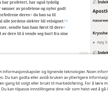
Inde
m har profetert, har også tydelig
r sønner av profetene og nyter godt
Apostl
orfedrene deres
+
da han sa til
nasaree
lle jordens slekter bli velsignet.’
+
ner, sendte han ham først til dere
+
Krysshe
t av dere til å vende seg bort fra sine
+
Apg 3:
Inde
Apostl
nd Tract Society of Pennsylvania
Vilkår for bruk
Personvern
Personvernin
Krysshe
 vi informasjonskapsler og lignende teknologier. Noen info
ses. Du kan godta eller avslå bruken av ytterligere informas
+
Mt 8:1
n gang bli solgt eller brukt til markedsføring. For å lære m
+
Joh 5:
. Du kan tilpasse innstillingene dine når som helst ved å gå
Inde
Apostl