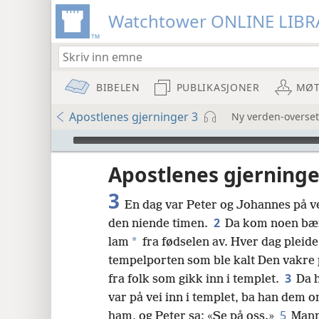
Watchtower ONLINE LIBR
BIBELEN
PUBLIKASJONER
MØT
Apostlenes gjerninger 3
Ny verden-overset
Audio Player
Apostlenes gjerninge
3
En dag var Peter og Johannes på ve
2
den niende timen.
Da kom noen bæ
*
lam
fra fødselen av. Hver dag pleide
tempelporten som ble kalt Den vakre 
8
3
fra folk som gikk inn i templet.
Da 
var på vei inn i templet, ba han dem 
16
5
ham, og Peter sa: «Se på oss.»
Mann