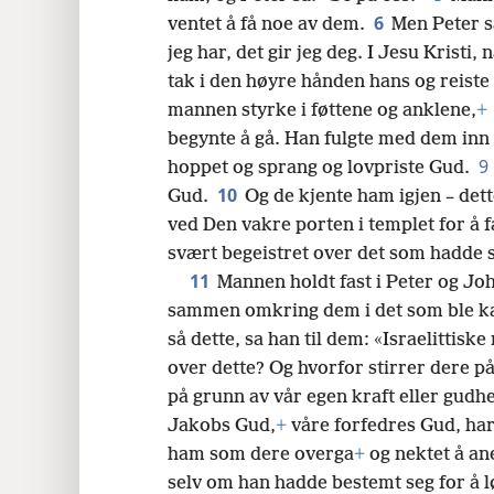
6
ventet å få noe av dem.
Men Peter sa
24
jeg har, det gir jeg deg. I Jesu Kristi,
tak i den høyre hånden hans og reist
mannen styrke i føttene og anklene,
+
begynte å gå. Han fulgte med dem inn 
9
hoppet og sprang og lovpriste Gud.
10
Gud.
Og de kjente ham igjen – det
ved Den vakre porten i templet for å f
svært begeistret over det som hadde
11
Mannen holdt fast i Peter og Joh
sammen omkring dem i det som ble ka
så dette, sa han til dem: «Israelittisk
over dette? Og hvorfor stirrer dere på
på grunn av vår egen kraft eller gud
Jakobs Gud,
+
våre forfedres Gud, har
ham som dere overga
+
og nektet å an
selv om han hadde bestemt seg for å 