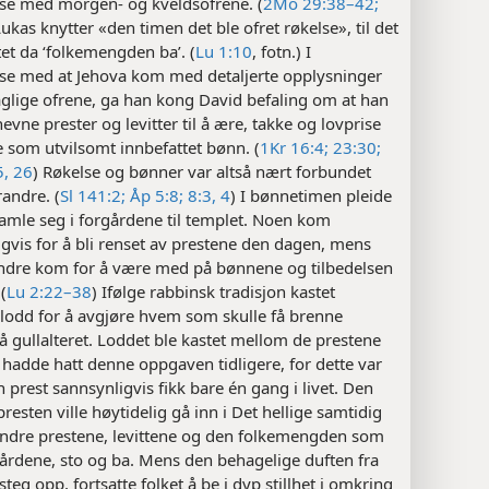
lse med morgen- og kveldsofrene. (
2Mo 29:38–42;
Lukas knytter «den timen det ble ofret røkelse», til det
et da ‘folkemengden ba’. (
Lu 1:10
, fotn.) I
lse med at Jehova kom med detaljerte opplysninger
glige ofrene, ga han kong David befaling om at han
nevne prester og levitter til å ære, takke og lovprise
 som utvilsomt innbefattet bønn. (
1Kr 16:4;
23:30;
5, 26
) Røkelse og bønner var altså nært forbundet
andre. (
Sl 141:2;
Åp 5:8;
8:3, 4
) I bønnetimen pleide
samle seg i forgårdene til templet. Noen kom
gvis for å bli renset av prestene den dagen, mens
dre kom for å være med på bønnene og tilbedelsen
(
Lu 2:22–38
) Ifølge rabbinsk tradisjon kastet
 lodd for å avgjøre hvem som skulle få brenne
å gullalteret. Loddet ble kastet mellom de prestene
hadde hatt denne oppgaven tidligere, for dette var
 prest sannsynligvis fikk bare én gang i livet. Den
presten ville høytidelig gå inn i Det hellige samtidig
ndre prestene, levittene og den folkemengden som
gårdene, sto og ba. Mens den behagelige duften fra
steg opp, fortsatte folket å be i dyp stillhet i omkring