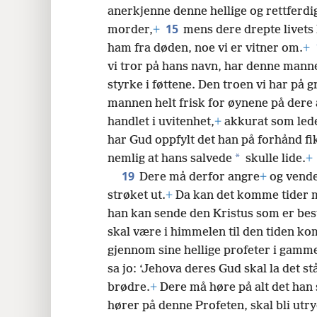
anerkjenne denne hellige og rettferdi
15
morder,
+
mens dere drepte livets
ham fra døden, noe vi er vitner om.
+
vi tror på hans navn, har denne manne
styrke i føttene. Den troen vi har på 
mannen helt frisk for øynene på dere 
handlet i uvitenhet,
+
akkurat som led
har Gud oppfylt det han på forhånd fik
*
nemlig at hans salvede
skulle lide.
+
19
Dere må derfor angre
+
og vend
strøket ut.
+
Da kan det komme tider m
han kan sende den Kristus som er bes
skal være i himmelen til den tiden ko
gjennom sine hellige profeter i gamme
sa jo: ‘Jehova deres Gud skal la det st
brødre.
+
Dere må høre på alt det han s
hører på denne Profeten, skal bli utryd