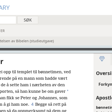
ARY
ER
telsen av Bibelen (studieutgave)
r
i opp til templet til bønnetimen, ved
Oversi
rende på en mann som hadde vært
Forkyn
 de å sette ham i nærheten av den
*
porten, så han kunne be om gaver
Apostl
han fikk se Peter og Johannes, som
4
om å gi ham noe.
Begge så rett på
bønneti
en så da oppmerksomt på dem og