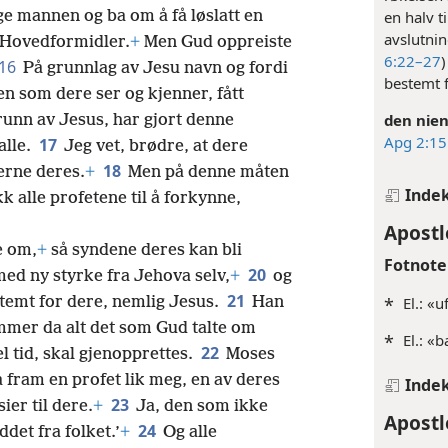
ge mannen og ba om å få løslatt en
en halv t
avslutnin
 Hovedformidler.
+
Men Gud oppreiste
6:22–27
16
På grunnlag av Jesu navn og fordi
bestemt 
n som dere ser og kjenner, fått
den nien
grunn av Jesus, har gjort denne
Apg 2:15
17
alle.
Jeg vet, brødre, at dere
18
erne deres.
+
Men på denne måten
Inde
k alle profetene til å forkynne,
Apostl
e om,
+
så syndene deres kan bli
Fotnote
20
ed ny styrke fra Jehova selv,
+
og
21
temt for dere, nemlig Jesus.
Han
*
El.: «u
mmer da alt det som Gud talte om
*
El.: «
22
l tid, skal gjenopprettes.
Moses
å fram en profet lik meg, en av deres
Inde
23
ier til dere.
+
Ja, den som ikke
Apostl
24
det fra folket.’
+
Og alle