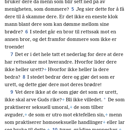
bruker dere da menn som blir sett ned på av
5
menigheten, som dommere?
Jeg sier dette for å få
dere til å skamme dere. Er det ikke en eneste klok
mann blant dere som kan dømme mellom sine
6
brødre?
I stedet går en bror til rettssak mot en
annen bror, og det framfor dommere som ikke er
troende!
7
Det er i det hele tatt et nederlag for dere at dere
har rettssaker mot hverandre. Hvorfor lider dere
ikke heller urett?
+
Hvorfor ikke heller la dere
8
bedra?
I stedet bedrar dere og gjør det som er
urett, og dette gjør dere mot deres brødre!
9
Vet dere ikke at de som gjør det som er urett,
*
ikke skal arve Guds rike?
+
Bli ikke villedet.
De som
praktiserer seksuell umoral,
+
de som tilber
avguder,
+
de som er utro mot ektefellen sin,
+
menn
som praktiserer homoseksuelle handlinger
+
eller lar
10