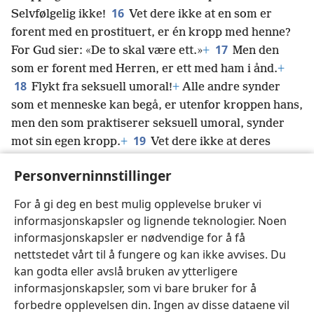
16
Selvfølgelig ikke!
Vet dere ikke at en som er
forent med en prostituert, er én kropp med henne?
17
For Gud sier: «De to skal være ett.»
+
Men den
som er forent med Herren, er ett med ham i ånd.
+
18
Flykt fra seksuell umoral!
+
Alle andre synder
som et menneske kan begå, er utenfor kroppen hans,
men den som praktiserer seksuell umoral, synder
19
mot sin egen kropp.
+
Vet dere ikke at deres
kropp er et tempel
+
for den hellige ånd som er i
Personverninnstillinger
dere, og som dere har fått fra Gud?
+
Dere tilhører
20
ikke dere selv,
+
for dere ble kjøpt for en pris.
+
For å gi deg en best mulig opplevelse bruker vi
Bruk derfor kroppen til å ære Gud.
+
informasjonskapsler og lignende teknologier. Noen
informasjonskapsler er nødvendige for å få
nettstedet vårt til å fungere og kan ikke avvises. Du
kan godta eller avslå bruken av ytterligere
informasjonskapsler, som vi bare bruker for å
Norsk
Del
Innstillinger
forbedre opplevelsen din. Ingen av disse dataene vil
Copyright
© 2026 Watch Tower Bible and Tract Society of Pennsylvania