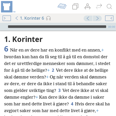
1. Korinter 6
Audio Player
00:00
1. Korinter
6
Når en av dere har en konflikt med en annen,
+
hvordan kan han da få seg til å gå til en domstol der
det er urettferdige mennesker som dømmer, i stedet
2
for å gå til de hellige?
+
Vet dere ikke at de hellige
skal dømme verden?
+
Og når verden skal dømmes
av dere, er dere da ikke i stand til å behandle saker
3
som gjelder uviktige ting?
Vet dere ikke at vi skal
dømme engler?
+
Kan dere ikke da dømme i saker
4
som har med dette livet å gjøre?
Hvis dere skal ha
avgjort saker som har med dette livet å gjøre,
+