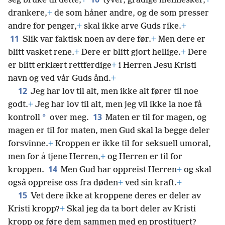
seg bruke til dette,
+
tyver, grådige mennesker,
+
drankere,
+
de som håner andre, og de som presser
andre for penger,
+
skal ikke arve Guds rike.
+
11
Slik var faktisk noen av dere før.
+
Men dere er
blitt vasket rene.
+
Dere er blitt gjort hellige.
+
Dere
er blitt erklært rettferdige
+
i Herren Jesu Kristi
navn og ved vår Guds ånd.
+
12
Jeg har lov til alt, men ikke alt fører til noe
godt.
+
Jeg har lov til alt, men jeg vil ikke la noe få
13
*
kontroll
over meg.
Maten er til for magen, og
magen er til for maten, men Gud skal la begge deler
forsvinne.
+
Kroppen er ikke til for seksuell umoral,
men for å tjene Herren,
+
og Herren er til for
14
kroppen.
Men Gud har oppreist Herren
+
og skal
også oppreise oss fra døden
+
ved sin kraft.
+
15
Vet dere ikke at kroppene deres er deler av
Kristi kropp?
+
Skal jeg da ta bort deler av Kristi
kropp og føre dem sammen med en prostituert?