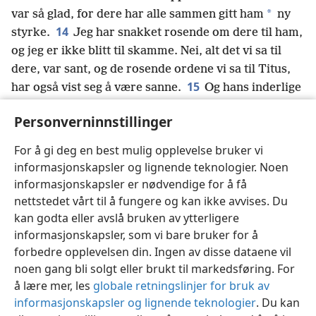
*
var så glad, for dere har alle sammen gitt ham
ny
14
styrke.
Jeg har snakket rosende om dere til ham,
og jeg er ikke blitt til skamme. Nei, alt det vi sa til
dere, var sant, og de rosende ordene vi sa til Titus,
15
har også vist seg å være sanne.
Og hans inderlige
kjærlighet til dere blir enda større når han tenker på
Personverninnstillinger
hvor lydige dere alle var,
+
og hvordan dere tok imot
16
ham med dyp respekt.
Jeg gleder meg over at jeg
For å gi deg en best mulig opplevelse bruker vi
kan stole på dere i ett og alt.
informasjonskapsler og lignende teknologier. Noen
informasjonskapsler er nødvendige for å få
nettstedet vårt til å fungere og kan ikke avvises. Du
kan godta eller avslå bruken av ytterligere
informasjonskapsler, som vi bare bruker for å
Norsk
Del
Innstillinger
forbedre opplevelsen din. Ingen av disse dataene vil
Copyright
© 2026 Watch Tower Bible and Tract Society of Pennsylvania
noen gang bli solgt eller brukt til markedsføring. For
Vilkår for bruk
Personvern
Personverninnstillinger
JW.ORG
å lære mer, les
globale retningslinjer for bruk av
Logg inn
informasjonskapsler og lignende teknologier
. Du kan