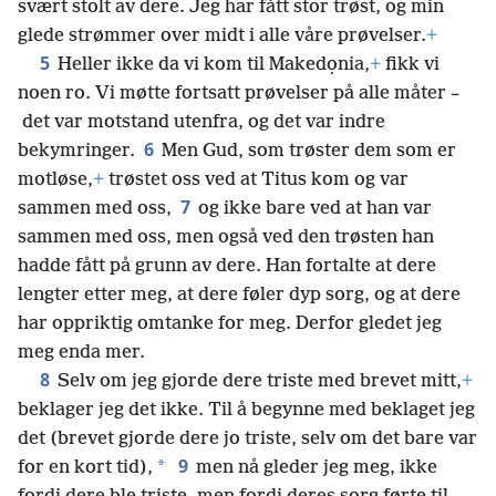
svært stolt av dere. Jeg har fått stor trøst, og min
glede strømmer over midt i alle våre prøvelser.
+
5
Heller ikke da vi kom til Makedọnia,
+
fikk vi
noen ro. Vi møtte fortsatt prøvelser på alle måter –
det var motstand utenfra, og det var indre
6
bekymringer.
Men Gud, som trøster dem som er
motløse,
+
trøstet oss ved at Titus kom og var
7
sammen med oss,
og ikke bare ved at han var
sammen med oss, men også ved den trøsten han
hadde fått på grunn av dere. Han fortalte at dere
lengter etter meg, at dere føler dyp sorg, og at dere
har oppriktig omtanke for meg. Derfor gledet jeg
meg enda mer.
8
Selv om jeg gjorde dere triste med brevet mitt,
+
beklager jeg det ikke. Til å begynne med beklaget jeg
det (brevet gjorde dere jo triste, selv om det bare var
9
*
for en kort tid),
men nå gleder jeg meg, ikke