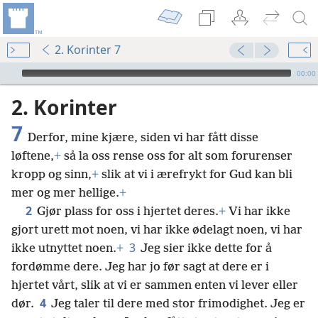
2. Korinter 7
Audio Player
00:00
2. Korinter
7
Derfor, mine kjære, siden vi har fått disse
løftene,
+
så la oss rense oss for alt som forurenser
kropp og sinn,
+
slik at vi i ærefrykt for Gud kan bli
mer og mer hellige.
+
2
Gjør plass for oss i hjertet deres.
+
Vi har ikke
gjort urett mot noen, vi har ikke ødelagt noen, vi har
3
ikke utnyttet noen.
+
Jeg sier ikke dette for å
fordømme dere. Jeg har jo før sagt at dere er i
hjertet vårt, slik at vi er sammen enten vi lever eller
4
dør.
Jeg taler til dere med stor frimodighet. Jeg er