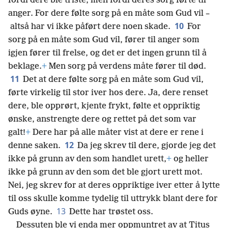
fordi dere ble triste, men fordi deres sorg førte til
anger. For dere følte sorg på en måte som Gud vil –
10
altså har vi ikke påført dere noen skade.
For
sorg på en måte som Gud vil, fører til anger som
igjen fører til frelse, og det er det ingen grunn til å
beklage.
+
Men sorg på verdens måte fører til død.
11
Det at dere følte sorg på en måte som Gud vil,
førte virkelig til stor iver hos dere. Ja, dere renset
dere, ble opprørt, kjente frykt, følte et oppriktig
ønske, anstrengte dere og rettet på det som var
galt!
+
Dere har på alle måter vist at dere er rene i
12
denne saken.
Da jeg skrev til dere, gjorde jeg det
ikke på grunn av den som handlet urett,
+
og heller
ikke på grunn av den som det ble gjort urett mot.
Nei, jeg skrev for at deres oppriktige iver etter å lytte
til oss skulle komme tydelig til uttrykk blant dere for
13
Guds øyne.
Dette har trøstet oss.
Dessuten ble vi enda mer oppmuntret av at Titus