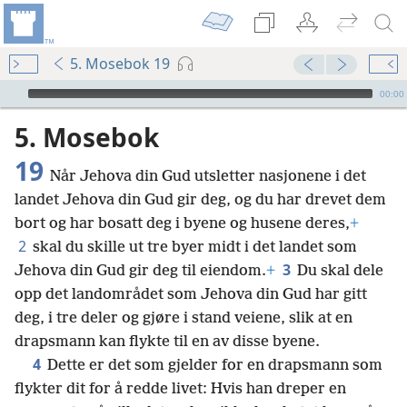
5. Mosebok 19
Audio Player
00:00
5. Mosebok
19
Når Jehova din Gud utsletter nasjonene i det
landet Jehova din Gud gir deg, og du har drevet dem
bort og har bosatt deg i byene og husene deres,
+
2
skal du skille ut tre byer midt i det landet som
3
Jehova din Gud gir deg til eiendom.
+
Du skal dele
opp det landområdet som Jehova din Gud har gitt
deg, i tre deler og gjøre i stand veiene, slik at en
drapsmann kan flykte til en av disse byene.
4
Dette er det som gjelder for en drapsmann som
flykter dit for å redde livet: Hvis han dreper en