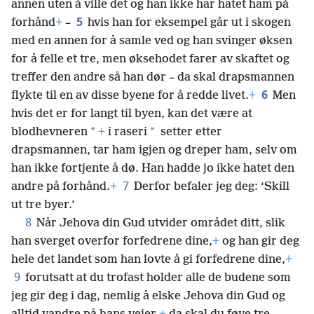
annen uten å ville det og han ikke har hatet ham på
5
forhånd
+
–
hvis han for eksempel går ut i skogen
med en annen for å samle ved og han svinger øksen
for å felle et tre, men øksehodet farer av skaftet og
treffer den andre så han dør – da skal drapsmannen
6
flykte til en av disse byene for å redde livet.
+
Men
hvis det er for langt til byen, kan det være at
*
*
blodhevneren
+
i raseri
setter etter
drapsmannen, tar ham igjen og dreper ham, selv om
han ikke fortjente å dø. Han hadde jo ikke hatet den
7
andre på forhånd.
+
Derfor befaler jeg deg: ‘Skill
ut tre byer.’
8
Når Jehova din Gud utvider området ditt, slik
han sverget overfor forfedrene dine,
+
og han gir deg
hele det landet som han lovte å gi forfedrene dine,
+
9
forutsatt at du trofast holder alle de budene som
jeg gir deg i dag, nemlig å elske Jehova din Gud og