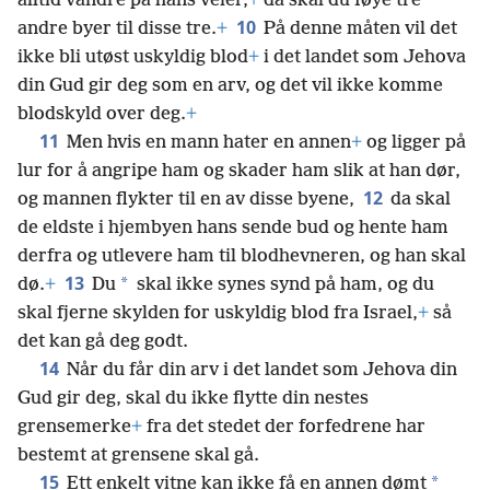
alltid vandre på hans veier,
+
da skal du føye tre
10
andre byer til disse tre.
+
På denne måten vil det
ikke bli utøst uskyldig blod
+
i det landet som Jehova
din Gud gir deg som en arv, og det vil ikke komme
blodskyld over deg.
+
11
Men hvis en mann hater en annen
+
og ligger på
lur for å angripe ham og skader ham slik at han dør,
12
og mannen flykter til en av disse byene,
da skal
de eldste i hjembyen hans sende bud og hente ham
derfra og utlevere ham til blodhevneren, og han skal
13
*
dø.
+
Du
skal ikke synes synd på ham, og du
skal fjerne skylden for uskyldig blod fra Israel,
+
så
det kan gå deg godt.
14
Når du får din arv i det landet som Jehova din
Gud gir deg, skal du ikke flytte din nestes
grensemerke
+
fra det stedet der forfedrene har
bestemt at grensene skal gå.
15
*
Ett enkelt vitne kan ikke få en annen dømt