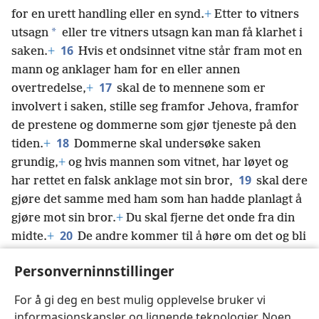
for en urett handling eller en synd.
+
Etter to vitners
*
utsagn
eller tre vitners utsagn kan man få klarhet i
16
saken.
+
Hvis et ondsinnet vitne står fram mot en
mann og anklager ham for en eller annen
17
overtredelse,
+
skal de to mennene som er
involvert i saken, stille seg framfor Jehova, framfor
de prestene og dommerne som gjør tjeneste på den
18
tiden.
+
Dommerne skal undersøke saken
grundig,
+
og hvis mannen som vitnet, har løyet og
19
har rettet en falsk anklage mot sin bror,
skal dere
gjøre det samme med ham som han hadde planlagt å
gjøre mot sin bror.
+
Du skal fjerne det onde fra din
20
midte.
+
De andre kommer til å høre om det og bli
grepet av frykt, og det vil aldri mer skje at noen blant
Personverninnstillinger
21
*
folket gjør noe så ondt som dette.
+
Du
skal ikke
synes synd på ham:
+
Det skal være liv for liv, øye for
For å gi deg en best mulig opplevelse bruker vi
øye, tann for tann, hånd for hånd, fot for fot.
+
informasjonskapsler og lignende teknologier. Noen