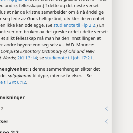
d andre; fellesskap».) I dette og det neste verset
lus at når de kristne samarbeider om å nå åndelige
r seg lede av Guds hellige ånd, utvikler de en enhet
en ikke kan ødelegge. (Se
studienote til Flp 2:2
.) En
ok sier om bruken av det greske ordet i dette verset:
 et slikt fellesskap må man ha den innstillingen at
er andre høyere enn seg selv.» – W.D. Mounce:
Complete Expository Dictionary of Old and New
t Words
;
2Kt 13:14
; se
studienote til Joh 17:21
.
 hengivenhet:
I denne sammenhengen sikter det
rdet
splạgkhnon
til dype, intense følelser. – Se
e til 2Kt 6:12
.
nvisninger
12
kser
rne 2:2