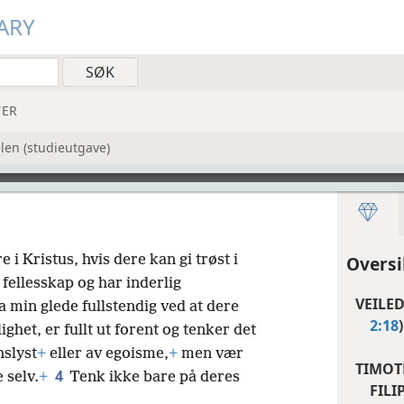
ARY
ER
len (studieutgave)
 Kristus, hvis dere kan gi trøst i
Oversi
 fellesskap og har inderlig
VEILE
a min glede fullstendig ved at dere
2:18
)
het, er fullt ut forent og tenker det
nslyst
+
eller av egoisme,
+
men vær
TIMOT
4
 selv.
+
Tenk ikke bare på deres
FILIP