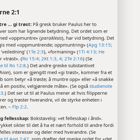
rne 2:1
e … gi trøst:
På gresk bruker Paulus her to
iver som har lignende betydning. Det ordet som er
 med «oppmuntre» (
parạklesis
), har vid betydning. Det
gis med «oppmuntrende; oppmuntring» (
Apg 13:15;
, ‘veiledning’ (
1Te 2:3
), «formaning» (
1Ti 4:13;
He
er «trøst». (
Ro 15:4;
2Kt 1:3, 4;
2Te 2:16
) (Se
e til Ro 12:8
.) Det andre greske substantivet
hion
), som er gjengitt med «gi trøst», kommer fra et
b som betyr «å trøste; å muntre opp» eller «å snakke
på en positiv, velgjørende måte». (Se også
studienote
:3
.) Det ser ut til at Paulus mener at hvis filipperne
r og trøster hverandre, vil de styrke enheten i
en. –
Flp 2:2
.
ig fellesskap:
Bokstavelig: «et fellesskap i ånd».
ykket sikter til det å ha et nært forhold til andre fordi
elles interesser og deler med hverandre. (Se
e til Apg 2:42
, som drøfter det greske ordet for «det