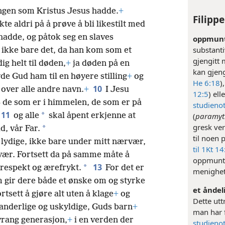
ingen som Kristus Jesus hadde.
+
Filippe
te aldri på å prøve å bli likestilt med
 hadde, og påtok seg en slaves
oppmuntr
substant
 ikke bare det, da han kom som et
gjengitt
g helt til døden,
+
ja døden på en
kan gjen
e Gud ham til en høyere stilling
+
og
He 6:18
)
10
 over alle andre navn.
+
I Jesu
12:5
) ell
– de som er i himmelen, de som er på
studienot
11
*
og alle
skal åpent erkjenne at
(
paramỵt
gresk ver
*
d, vår Far.
til noen 
 lydige, ikke bare under mitt nærvær,
til 1Kt 14
avær. Fortsett da på samme måte å
oppmuntre
13
*
 respekt og ærefrykt.
For det er
menighet
m gir dere både et ønske om og styrke
et åndel
rtsett å gjøre alt uten å klage
+
og
Dette uttr
anderlige og uskyldige, Guds barn
+
man har f
 vrang generasjon,
+
i en verden der
studienot