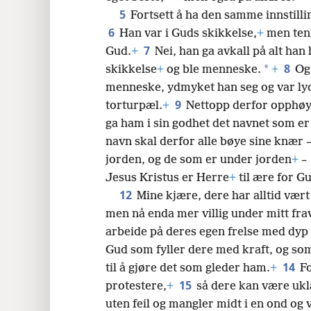
5
Fortsett å ha den samme innstill
24
6
Han var i Guds skikkelse,
+
men tenk
7
Gud.
+
Nei, han ga avkall på alt han
8
*
skikkelse
+
og ble menneske.
+
Og
menneske, ydmyket han seg og var lydi
9
torturpæl.
+
Nettopp derfor opphøyd
ga ham i sin godhet det navnet som er
navn skal derfor alle bøye sine knær 
jorden, og de som er under jorden
+
–
Jesus Kristus er Herre
+
til ære for Gu
12
Mine kjære, dere har alltid vært
men nå enda mer villig under mitt fr
arbeide på deres egen frelse med dyp
Gud som fyller dere med kraft, og so
14
til å gjøre det som gleder ham.
+
Fo
15
protestere,
+
så dere kan være ukl
uten feil og mangler midt i en ond og