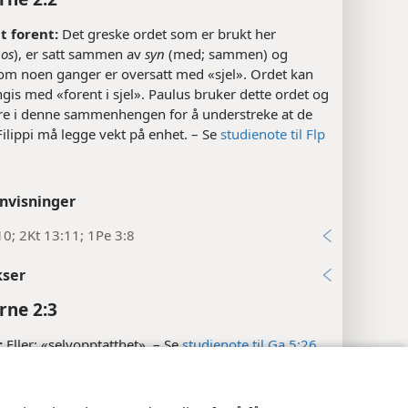
ut forent:
Det greske ordet som er brukt her
hos
), er satt sammen av
syn
(med; sammen) og
som noen ganger er oversatt med «sjel». Ordet kan
gis med «forent i sjel». Paulus bruker dette ordet og
dre i denne sammenhengen for å understreke at de
 Filippi må legge vekt på enhet. – Se
studienote til Flp
nvisninger
10; 2Kt 13:11; 1Pe 3:8
kser
rne 2:3
:
Eller: «selvopptatthet». – Se
studienote til Ga 5:26
,
slektet gresk ord er gjengitt med «selvopptatte».
nstillinger
Logg inn
JW.ORG
Se
studienote til Apg 20:19
.