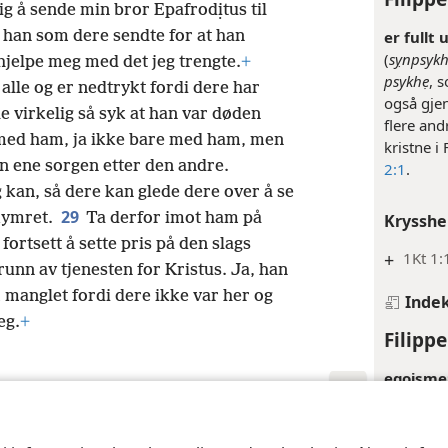
g å sende min bror Epafrodịtus til
er fullt 
han som dere sendte for at han
(
sỵnpsyk
hjelpe meg med det jeg trengte.
+
psykhẹ
, 
 alle og er nedtrykt fordi dere har
også gjen
le virkelig så syk at han var døden
flere an
med ham, ja ikke bare med ham, men
kristne i
en ene sorgen etter den andre.
2:1
.
 kan, så dere kan glede dere over å se
29
kymret.
Ta derfor imot ham på
Krysshe
fortsett å sette pris på den slags
+
1Kt 1:
runn av tjenesten for Kristus. Ja, han
m manglet fordi dere ikke var her og
Inde
eg.
+
Filippe
egoisme
der et be
nd Tract Society of Pennsylvania
Vilkår for bruk
Personvern
Personvernin
ydmyke: