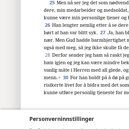
25
Men nå ser jeg det som nødvendi
dere, min medarbeider og medsoldat, 
kunne være min personlige tjener og 
26
Han lengter nemlig etter å se dere
27
hørt at han var blitt syk.
Ja, han b
nær. Men Gud hadde barmhjertighet 
også med meg, så jeg ikke skulle få d
28
Derfor sender jeg ham så raskt jeg
ham igjen og jeg kan være mindre be
vanlig måte i Herren med all glede, og 
30
menn.
+
For han holdt på å dø på g
risikerte livet for å bidra med det so
kunne utføre personlig tjeneste for m
Personverninnstillinger
Copyright
© 2026 Watch Tower Bible a