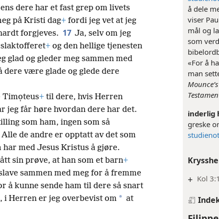
ens dere har et fast grep om livets
å dele me
viser Pau
meg på Kristi dag
+
fordi jeg vet at jeg
mål og la
17
 hardt forgjeves.
Ja, selv om jeg
som verd
slaktofferet
+
og den hellige tjenesten
bibelordb
r jeg glad og gleder meg sammen med
«For å ha
 dere være glade og glede dere
man sett
Mounce’s 
Testamen
e Timọteus
+
til dere, hvis Herren
år jeg får høre hvordan dere har det.
inderlig
tilling som ham, ingen som så
greske o
studienot
Alle de andre er opptatt av det som
om har med Jesus Kristus å gjøre.
Krysshe
ått sin prøve, at han som et barn
+
n slave sammen med meg for å fremme
+
Kol 3:
r å kunne sende ham til dere så snart
*
, i Herren er jeg overbevist om
at
Inde
Filippe