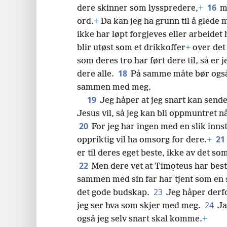
16
dere skinner som lysspredere,
+
m
ord.
+
Da kan jeg ha grunn til å glede 
ikke har løpt forgjeves eller arbeidet
blir utøst som et drikkoffer
+
over det 
som deres tro har ført dere til, så e
18
dere alle.
På samme måte bør også
sammen med meg.
19
Jeg håper at jeg snart kan send
Jesus vil, så jeg kan bli oppmuntret n
20
For jeg har ingen med en slik inns
21
oppriktig vil ha omsorg for dere.
+
er til deres eget beste, ikke av det s
22
Men dere vet at Timọteus har best
sammen med sin far har tjent som e
23
det gode budskap.
Jeg håper derfo
24
jeg ser hva som skjer med meg.
Ja
også jeg selv snart skal komme.
+