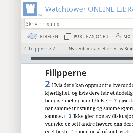
Watchtower ONLINE LIBR
BIBELEN
PUBLIKASJONER
MØT
Filipperne 2
Ny verden-oversettelsen av Bibe
Audio Player
Filipperne
2
Hvis dere kan oppmuntre hverandre i
kjærlighet, og hvis dere har et åndelig
2
hengivenhet og medfølelse,
+
gjør d
har samme innstilling og samme kjærlig
8
3
samme.
+
Ikke gjør noe av diskusjo
ydmyke og sett andre høyere enn dere
16
*
eget beste,
+
men også på andres.
+