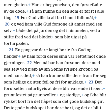
menigheten.
+
Han er begynnelsen, den førstefødte
av de døde,
+
så han kunne bli den som er først i alle
19
ting.
For Gud ville la alt bo i ham i fullt mål,
+
20
og ved ham ville Gud forsone alt annet med seg
selv,
+
både det på jorden og det i himmelen, ved å
stifte fred ved det blodet
+
som ble utøst på
torturpælen.
21
En gang var dere langt borte fra Gud og
fiender
+
av ham fordi deres sinn var rettet mot onde
22
gjerninger.
Men nå har han forsonet dere med
seg selv ved hjelp av sin Sønns fysiske kropp i og
med hans død,
+
så han kunne stille dere fram for seg
23
som hellige og uten feil og fri for anklage.
+
Det
forutsetter naturligvis at dere blir værende i troen,
+
grunnfestet på grunnvollen
+
og stødige,
+
og ikke blir
rykket bort fra det håpet som det gode budskap gir.
Dette gode budskapet har dere hørt, og det er blitt