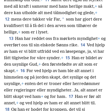
kunnskap om Gud.
+
Måtte dere også bli styrket
med all kraft i samsvar med hans herlige makt,
+
så
dere kan utholde alt med tålmodighet og glede,
+
12
*
mens dere takker vår Far,
som har gjort dere
kvalifisert til å få del i den arven som tilhører de
hellige,
+
som er i lyset.
13
Han har reddet oss fra mørkets myndighet
+
og
14
overført oss til sin elskede Sønns rike.
Ved hjelp
av ham er vi blitt utfridd ved en løsepenge, ja, vi har
15
fått tilgivelse for våre synder.
+
Han er bildet av
den usynlige Gud,
+
den førstefødte av alt som er
16
skapt.
+
For ved hjelp av ham ble alt annet i
himmelen og på jorden skapt, det synlige og det
usynlige,
+
enten det er troner eller herredømmer
eller regjeringer eller myndigheter. Ja, alt annet er
17
blitt skapt ved ham
+
og for ham.
Han er før alt
annet,
+
og ved hjelp av ham er alt annet blitt til.
18
Og han er hodet for kroppen, det vil si