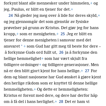
forkynt blant alle mennesker under himmelen,
+
og
jeg, Paulus, er blitt en tjener for det.
+
24
Nå gleder jeg meg over å lide for deres skyld,
+
og jeg gjennomgår det som gjenstår av fysiske
prøvelser på grunn av Kristus. Det gjør jeg for hans
25
kropp,
+
som er menigheten.
+
Jeg er blitt en
tjener for denne menigheten i samsvar med det
*
ansvaret
+
som Gud har gitt meg til beste for dere –
26
å forkynne Guds ord fullt ut,
ja å forkynne den
hellige hemmelighet
+
som har vært skjult fra
tidligere ordninger
+
og tidligere generasjoner. Men
27
nå er den blitt gjort kjent for hans hellige.
+
For
dem og blant nasjonene har Gud ønsket å gjøre kjent
den herlige rikdom som er knyttet til denne hellige
hemmeligheten.
+
Og dette er hemmeligheten:
Kristus er forent med dere, og dere har derfor håp
28
om å få del i hans herlighet.
+
Det er ham vi