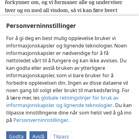
forkynner om, og vi formaner alle og underviser
hver og en med all visdom, så vi kan føre hvert
menneske fram for Gud som en moden disippel
Personverninnstillinger
29
forent med Kristus.
+
For å nå dette målet
arbeider jeg virkelig hardt og anstrenger meg ved
For å gi deg en best mulig opplevelse bruker vi
hjelp av hans kraft, som virker i meg med styrke.
+
informasjonskapsler og lignende teknologier. Noen
informasjonskapsler er nødvendige for å få
nettstedet vårt til å fungere og kan ikke avvises. Du
kan godta eller avslå bruken av ytterligere
informasjonskapsler, som vi bare bruker for å
Norsk
Del
Innstillinger
forbedre opplevelsen din. Ingen av disse dataene vil
Copyright
© 2026 Watch Tower Bible and Tract Society of Pennsylvania
noen gang bli solgt eller brukt til markedsføring. For
Vilkår for bruk
Personvern
Personverninnstillinger
JW.ORG
å lære mer, les
globale retningslinjer for bruk av
Logg inn
informasjonskapsler og lignende teknologier
. Du kan
tilpasse innstillingene dine når som helst ved å gå inn
på
Personverninnstillinger
.
Godta
Avslå
Tilpass