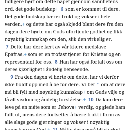
tidligere hørt om dette håpet gjennom sannhetens
6
ord, det gode budskap
+
som er kommet til dere.
Det gode budskap bærer frukt og vokser i hele
verden,
+
og dette har også skjedd blant dere fra den
dagen dere hørte om Guds ufortjente godhet og fikk
nøyaktig kunnskap om den, slik den virkelig er.
7
Dette har dere lært av vår kjære medslave
Ẹpafras,
+
som er en trofast tjener for Kristus og en
8
representant for oss.
Han har også fortalt oss om
deres kjærlighet i åndelig henseende.
9
Fra den dagen vi hørte om dette, har vi derfor
*
ikke holdt opp med å be for dere. Vi ber
om at dere
må bli fylt med nøyaktig kunnskap
+
om Guds vilje og
10
få all visdom og åndelig forståelse.
+
Da kan dere
leve på en måte som er Jehova
+
verdig, og glede ham
fullt ut, mens dere fortsetter å bære frukt i form av
alle slags gode gjerninger og vokser i nøyaktig
11