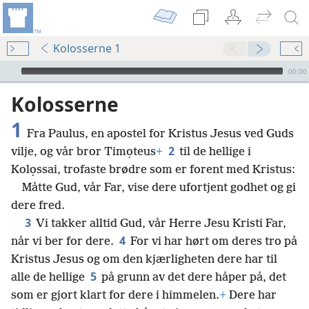
Kolosserne 1
Audio Player
00:00
Kolosserne
1
Fra Paulus, en apostel for Kristus Jesus ved Guds
2
vilje, og vår bror Timọteus
+
til de hellige i
Kolọssai, trofaste brødre som er forent med Kristus:
Måtte Gud, vår Far, vise dere ufortjent godhet og gi
dere fred.
3
Vi takker alltid Gud, vår Herre Jesu Kristi Far,
4
når vi ber for dere.
For vi har hørt om deres tro på
Kristus Jesus og om den kjærligheten dere har til
5
alle de hellige
på grunn av det dere håper på, det
som er gjort klart for dere i himmelen.
+
Dere har