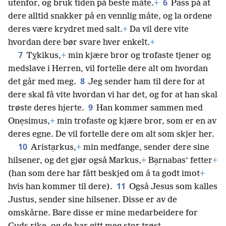
6
utenfor, og bruk tiden på beste måte.
+
Pass på at
dere alltid snakker på en vennlig måte, og la ordene
deres være krydret med salt.
+
Da vil dere vite
hvordan dere bør svare hver enkelt.
+
7
Tỵkikus,
+
min kjære bror og trofaste tjener og
medslave i Herren, vil fortelle dere alt om hvordan
8
det går med meg.
Jeg sender ham til dere for at
dere skal få vite hvordan vi har det, og for at han skal
9
trøste deres hjerte.
Han kommer sammen med
Onẹsimus,
+
min trofaste og kjære bror, som er en av
deres egne. De vil fortelle dere om alt som skjer her.
10
Aristạrkus,
+
min medfange, sender dere sine
hilsener, og det gjør også Markus,
+
Bạrnabas’ fetter
+
(han som dere har fått beskjed om å ta godt imot
+
11
hvis han kommer til dere).
Også Jesus som kalles
Justus, sender sine hilsener. Disse er av de
omskårne. Bare disse er mine medarbeidere for