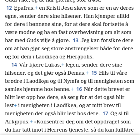
Guds rike, og de har gitt meg stor trøst.
12
Ẹpafras,
+
en Kristi Jesu slave som er en av deres
egne, sender dere sine hilsener. Han kjemper alltid
for dere i bønnene sine, for at dere skal fortsette å
være modne og ha en fast overbevisning om alt som
13
har med Guds vilje å gjøre.
Jeg kan forsikre dere
om at han gjør seg store anstrengelser både for dere
og for dem i Laodikẹa og Hierạpolis.
14
Vår kjære Lukas,
+
legen, sender dere sine
15
hilsener, og det gjør også Demas.
+
Hils til våre
brødre i Laodikẹa og til Nymfa og til menigheten som
16
samles hjemme hos henne.
+
Når dette brevet er
blitt lest opp hos dere, så sørg for at det også blir
lest
+
i menigheten i Laodikẹa, og at mitt brev til
17
menigheten der også blir lest hos dere.
Og si til
Arkịppus:
+
«Konsentrer deg om det oppdraget som
du har tatt imot i Herrens tjeneste, så du kan fullføre
det.»