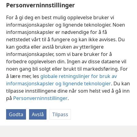
Personverninnstillinger
18
Denne hilsenen skriver jeg, Paulus, med min
egen hånd.
+
Fortsett å ha i tankene at jeg er i
For å gi deg en best mulig opplevelse bruker vi
lenker.
+
Måtte den ufortjente godhet være med dere.
informasjonskapsler og lignende teknologier. Noen
informasjonskapsler er nødvendige for å få
nettstedet vårt til å fungere og kan ikke avvises. Du
kan godta eller avslå bruken av ytterligere
informasjonskapsler, som vi bare bruker for å
Norsk
Del
Innstillinger
forbedre opplevelsen din. Ingen av disse dataene vil
Copyright
© 2026 Watch Tower Bible and Tract Society of Pennsylvania
noen gang bli solgt eller brukt til markedsføring. For
Vilkår for bruk
Personvern
Personverninnstillinger
JW.ORG
å lære mer, les
globale retningslinjer for bruk av
Logg inn
informasjonskapsler og lignende teknologier
. Du kan
tilpasse innstillingene dine når som helst ved å gå inn
på
Personverninnstillinger
.
Godta
Avslå
Tilpass