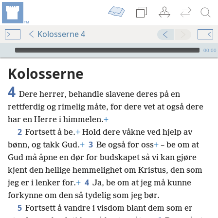
Kolosserne 4
Audio Player
00:00
Kolosserne
4
Dere herrer, behandle slavene deres på en
rettferdig og rimelig måte, for dere vet at også dere
har en Herre i himmelen.
+
2
Fortsett å be.
+
Hold dere våkne ved hjelp av
3
bønn, og takk Gud.
+
Be også for oss
+
– be om at
Gud må åpne en dør for budskapet så vi kan gjøre
kjent den hellige hemmelighet om Kristus, den som
4
jeg er i lenker for.
+
Ja, be om at jeg må kunne
forkynne om den så tydelig som jeg bør.
5
Fortsett å vandre i visdom blant dem som er