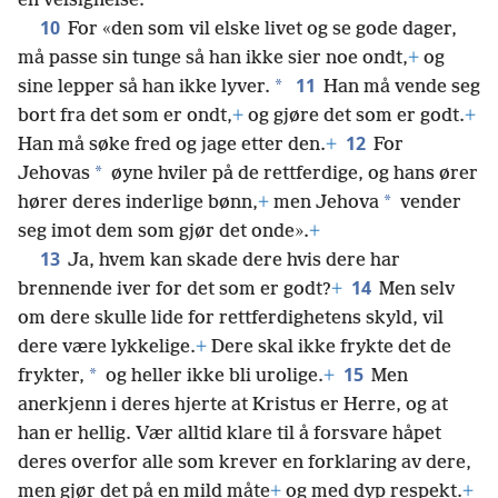
en velsignelse.
10
For «den som vil elske livet og se gode dager,
må passe sin tunge så han ikke sier noe ondt,
+
og
11
*
sine lepper så han ikke lyver.
Han må vende seg
bort fra det som er ondt,
+
og gjøre det som er godt.
+
12
Han må søke fred og jage etter den.
+
For
*
Jehovas
øyne hviler på de rettferdige, og hans ører
*
hører deres inderlige bønn,
+
men Jehova
vender
seg imot dem som gjør det onde».
+
13
Ja, hvem kan skade dere hvis dere har
14
brennende iver for det som er godt?
+
Men selv
om dere skulle lide for rettferdighetens skyld, vil
dere være lykkelige.
+
Dere skal ikke frykte det de
15
*
frykter,
og heller ikke bli urolige.
+
Men
anerkjenn i deres hjerte at Kristus er Herre, og at
han er hellig. Vær alltid klare til å forsvare håpet
deres overfor alle som krever en forklaring av dere,
men gjør det på en mild måte
+
og med dyp respekt.
+