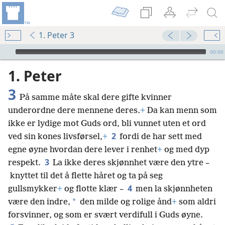
1. Peter 3
Audio Player
00:00
1. Peter
3
På samme måte skal dere gifte kvinner
underordne dere mennene deres.
+
Da kan menn som
ikke er lydige mot Guds ord, bli vunnet uten et ord
2
ved sin kones livsførsel,
+
fordi de har sett med
egne øyne hvordan dere lever i renhet
+
og med dyp
3
respekt.
La ikke deres skjønnhet være den ytre –
knyttet til det å flette håret og ta på seg
4
gullsmykker
+
og flotte klær –
men la skjønnheten
*
være den indre,
den milde og rolige ånd
+
som aldri
forsvinner, og som er svært verdifull i Guds øyne.