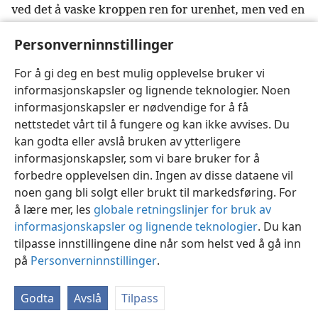
ved det å vaske kroppen ren for urenhet, men ved en
22
bønn til Gud om en god samvittighet.
+
Kristus er
Personverninnstillinger
nå ved Guds høyre hånd,
+
for han fór opp til
himmelen, og engler og myndigheter og makter ble
For å gi deg en best mulig opplevelse bruker vi
underlagt ham.
+
informasjonskapsler og lignende teknologier. Noen
informasjonskapsler er nødvendige for å få
nettstedet vårt til å fungere og kan ikke avvises. Du
kan godta eller avslå bruken av ytterligere
informasjonskapsler, som vi bare bruker for å
Norsk
Del
Innstillinger
forbedre opplevelsen din. Ingen av disse dataene vil
Copyright
© 2026 Watch Tower Bible and Tract Society of Pennsylvania
noen gang bli solgt eller brukt til markedsføring. For
Vilkår for bruk
Personvern
Personverninnstillinger
JW.ORG
å lære mer, les
globale retningslinjer for bruk av
Logg inn
informasjonskapsler og lignende teknologier
. Du kan
tilpasse innstillingene dine når som helst ved å gå inn
på
Personverninnstillinger
.
Godta
Avslå
Tilpass