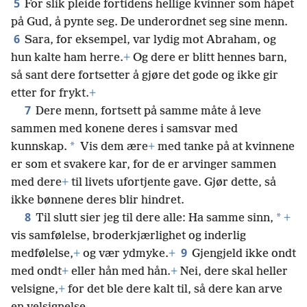
5
For slik pleide fortidens hellige kvinner som håpet
på Gud, å pynte seg. De underordnet seg sine menn.
6
Sara, for eksempel, var lydig mot Abraham, og
hun kalte ham herre.
+
Og dere er blitt hennes barn,
så sant dere fortsetter å gjøre det gode og ikke gir
etter for frykt.
+
7
Dere menn, fortsett på samme måte å leve
sammen med konene deres i samsvar med
*
kunnskap.
Vis dem ære
+
med tanke på at kvinnene
er som et svakere kar, for de er arvinger sammen
med dere
+
til livets ufortjente gave. Gjør dette, så
ikke bønnene deres blir hindret.
8
*
Til slutt sier jeg til dere alle: Ha samme sinn,
+
vis samfølelse, broderkjærlighet og inderlig
9
medfølelse,
+
og vær ydmyke.
+
Gjengjeld ikke ondt
med ondt
+
eller hån med hån.
+
Nei, dere skal heller
velsigne,
+
for det ble dere kalt til, så dere kan arve