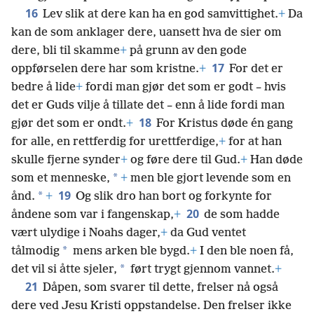
16
Lev slik at dere kan ha en god samvittighet.
+
Da
kan de som anklager dere, uansett hva de sier om
dere, bli til skamme
+
på grunn av den gode
17
oppførselen dere har som kristne.
+
For det er
bedre å lide
+
fordi man gjør det som er godt – hvis
det er Guds vilje å tillate det – enn å lide fordi man
18
gjør det som er ondt.
+
For Kristus døde én gang
for alle, en rettferdig for urettferdige,
+
for at han
skulle fjerne synder
+
og føre dere til Gud.
+
Han døde
*
som et menneske,
+
men ble gjort levende som en
19
*
ånd.
+
Og slik dro han bort og forkynte for
20
åndene som var i fangenskap,
+
de som hadde
vært ulydige i Noahs dager,
+
da Gud ventet
*
tålmodig
mens arken ble bygd.
+
I den ble noen få,
*
det vil si åtte sjeler,
ført trygt gjennom vannet.
+
21
Dåpen, som svarer til dette, frelser nå også
dere ved Jesu Kristi oppstandelse. Den frelser ikke