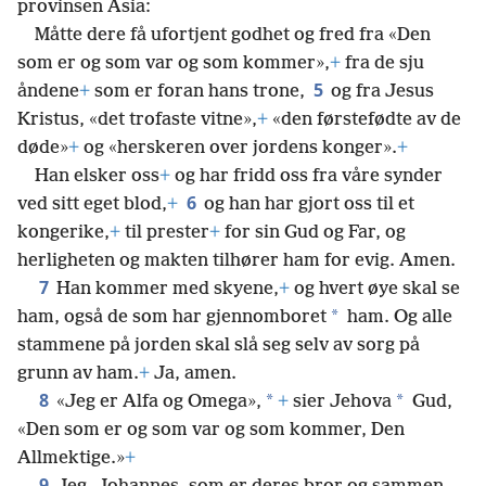
provinsen Asia:
Måtte dere få ufortjent godhet og fred fra «Den
som er og som var og som kommer»,
+
fra de sju
5
åndene
+
som er foran hans trone,
og fra Jesus
Kristus, «det trofaste vitne»,
+
«den førstefødte av de
døde»
+
og «herskeren over jordens konger».
+
Han elsker oss
+
og har fridd oss fra våre synder
6
ved sitt eget blod,
+
og han har gjort oss til et
kongerike,
+
til prester
+
for sin Gud og Far, og
herligheten og makten tilhører ham for evig. Amen.
7
Han kommer med skyene,
+
og hvert øye skal se
*
ham, også de som har gjennomboret
ham. Og alle
stammene på jorden skal slå seg selv av sorg på
grunn av ham.
+
Ja, amen.
8
*
*
«Jeg er Alfa og Omega»,
+
sier Jehova
Gud,
«Den som er og som var og som kommer, Den
Allmektige.»
+
9