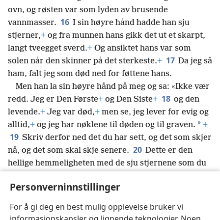
ovn, og røsten var som lyden av brusende
16
vannmasser.
I sin høyre hånd hadde han sju
stjerner,
+
og fra munnen hans gikk det ut et skarpt,
langt tveegget sverd.
+
Og ansiktet hans var som
17
solen når den skinner på det sterkeste.
+
Da jeg så
ham, falt jeg som død ned for føttene hans.
Men han la sin høyre hånd på meg og sa: «Ikke vær
18
redd. Jeg er Den Første
+
og Den Siste
+
og den
levende.
+
Jeg var død,
+
men se, jeg lever for evig og
*
alltid,
+
og jeg har nøklene til døden og til graven.
+
19
Skriv derfor ned det du har sett, og det som skjer
20
nå, og det som skal skje senere.
Dette er den
hellige hemmeligheten med de sju stjernene som du
så i min høyre hånd, og med de sju lampestakene av
Personverninnstillinger
gull: De sju stjernene står for de sju menighetenes
*
engler,
og de sju lampestakene står for de sju
For å gi deg en best mulig opplevelse bruker vi
menighetene.
+
informasjonskapsler og lignende teknologier. Noen