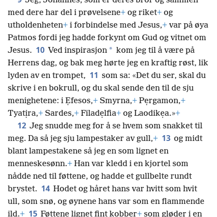
Jeg, Johannes, som er deres bror og sammen
med dere har del i prøvelsene
+
og riket
+
og
utholdenheten
+
i forbindelse med Jesus,
+
var på øya
Patmos fordi jeg hadde forkynt om Gud og vitnet om
10
*
Jesus.
Ved inspirasjon
kom jeg til å være på
Herrens dag, og bak meg hørte jeg en kraftig røst, lik
11
lyden av en trompet,
som sa: «Det du ser, skal du
skrive i en bokrull, og du skal sende den til de sju
menighetene: i Ẹfesos,
+
Smyrna,
+
Pẹrgamon,
+
Tyatịra,
+
Sardes,
+
Filadẹlfia
+
og Laodikẹa.»
+
12
Jeg snudde meg for å se hvem som snakket til
13
meg. Da så jeg sju lampestaker av gull,
+
og midt
blant lampestakene så jeg en som lignet en
menneskesønn.
+
Han var kledd i en kjortel som
nådde ned til føttene, og hadde et gullbelte rundt
14
brystet.
Hodet og håret hans var hvitt som hvit
ull, som snø, og øynene hans var som en flammende
15
ild.
+
Føttene lignet fint kobber
+
som gløder i en