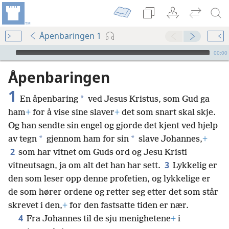
Åpenbaringen 1
Audio Player
00:00
Åpenbaringen
1
*
En åpenbaring
ved Jesus Kristus, som Gud ga
ham
+
for å vise sine slaver
+
det som snart skal skje.
Og han sendte sin engel og gjorde det kjent ved hjelp
*
*
av tegn
gjennom ham for sin
slave Johannes,
+
2
som har vitnet om Guds ord og Jesu Kristi
3
vitneutsagn, ja om alt det han har sett.
Lykkelig er
den som leser opp denne profetien, og lykkelige er
de som hører ordene og retter seg etter det som står
skrevet i den,
+
for den fastsatte tiden er nær.
4
Fra Johannes til de sju menighetene
+
i