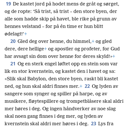
19
De kastet jord på hodet mens de gråt og sørget,
og de ropte: ‘Så trist, så trist – den store byen, der
alle som hadde skip på havet, ble rike på grunn av
hennes velstand – for på én time er hun blitt
ødelagt!’
+
20
Gled deg over henne, du himmel,
+
og gled
dere, dere hellige
+
og apostler og profeter, for Gud
har avsagt sin dom over henne for deres skyld!»
+
21
Og en sterk engel løftet opp en stein som var
lik en stor kvernstein, og kastet den i havet og sa:
«Slik skal Babylon, den store byen, raskt bli kastet
22
ned, og hun skal aldri finnes mer.
+
Og lyden av
sangere som synger og spiller på harpe, og av
musikere, fløytespillere og trompetblåsere skal aldri
mer høres i deg. Og ingen håndverker av noe slag
skal noen gang finnes i deg mer, og lyden av
23
kvernstein skal aldri mer høres i deg.
Lys fra