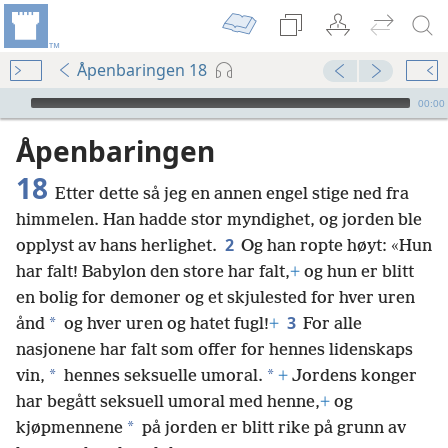
Åpenbaringen 18
Audio Player
00:00
Åpenbaringen
18
Etter dette så jeg en annen engel stige ned fra
himmelen. Han hadde stor myndighet, og jorden ble
2
opplyst av hans herlighet.
Og han ropte høyt: «Hun
har falt! Babylon den store har falt,
+
og hun er blitt
en bolig for demoner og et skjulested for hver uren
3
*
ånd
og hver uren og hatet fugl!
+
For alle
nasjonene har falt som offer for hennes lidenskaps
*
*
vin,
hennes seksuelle umoral.
+
Jordens konger
har begått seksuell umoral med henne,
+
og
*
kjøpmennene
på jorden er blitt rike på grunn av