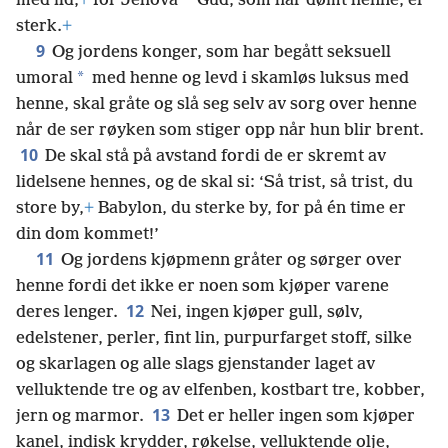
*
med ild,
+
for Jehova
Gud, som har dømt henne, er
sterk.
+
9
Og jordens konger, som har begått seksuell
*
umoral
med henne og levd i skamløs luksus med
henne, skal gråte og slå seg selv av sorg over henne
når de ser røyken som stiger opp når hun blir brent.
10
De skal stå på avstand fordi de er skremt av
lidelsene hennes, og de skal si: ‘Så trist, så trist, du
store by,
+
Babylon, du sterke by, for på én time er
din dom kommet!’
11
Og jordens kjøpmenn gråter og sørger over
henne fordi det ikke er noen som kjøper varene
12
deres lenger.
Nei, ingen kjøper gull, sølv,
edelstener, perler, fint lin, purpurfarget stoff, silke
og skarlagen og alle slags gjenstander laget av
velluktende tre og av elfenben, kostbart tre, kobber,
13
jern og marmor.
Det er heller ingen som kjøper
kanel, indisk krydder, røkelse, velluktende olje,