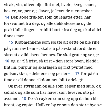
virak, vin, olivenolje, fint mel, hvete, kveg, sauer,
hester, vogner og slaver, ja levende mennesker.
14
Den gode frukten som du lengtet etter, har
forsvunnet fra deg, og alle delikatessene og de
praktfulle tingene er blitt borte fra deg og skal aldri
finnes mer.
15
Kjøpmennene som solgte alt dette og ble rike
på grunn av henne, skal stå på avstand fordi de er
skremt av lidelsene hennes. De skal gråte og sørge
16
og si: ‘Så trist, så trist – den store byen, kledd i
fint lin, purpur og skarlagen og rikt pyntet med
17
gullsmykker, edelstener og perler
+
–
for på én
time er all denne rikdommen blitt ødelagt!’
Og hver styrmann og alle som reiser med skip, og
sjøfolk og alle som har havet som levevei, sto på
18
avstand.
De så røyken som steg opp da hun ble
brent, og ropte: ‘Hvilken by er som den store byen?’