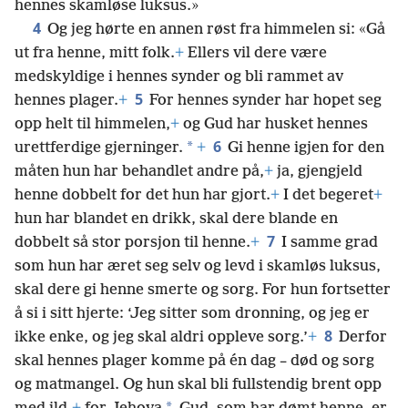
hennes skamløse luksus.»
4
Og jeg hørte en annen røst fra himmelen si: «Gå
ut fra henne, mitt folk.
+
Ellers vil dere være
medskyldige i hennes synder og bli rammet av
5
hennes plager.
+
For hennes synder har hopet seg
opp helt til himmelen,
+
og Gud har husket hennes
6
*
urettferdige gjerninger.
+
Gi henne igjen for den
måten hun har behandlet andre på,
+
ja, gjengjeld
henne dobbelt for det hun har gjort.
+
I det begeret
+
hun har blandet en drikk, skal dere blande en
7
dobbelt så stor porsjon til henne.
+
I samme grad
som hun har æret seg selv og levd i skamløs luksus,
skal dere gi henne smerte og sorg. For hun fortsetter
å si i sitt hjerte: ‘Jeg sitter som dronning, og jeg er
8
ikke enke, og jeg skal aldri oppleve sorg.’
+
Derfor
skal hennes plager komme på én dag – død og sorg
og matmangel. Og hun skal bli fullstendig brent opp