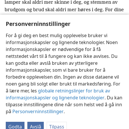
lamper skal aldri mer skinne i deg, og stemmen av
brudgom og brud skal aldri mer høres i deg. For dine
kjøpmenn var jordens stormenn, og på grunn av dine
Personverninnstillinger
*
okkulte handlinger
+
ble alle nasjonene villedet.
24
Ja, i henne ble det funnet blod av profeter og av
For å gi deg en best mulig opplevelse bruker vi
hellige
+
og av alle som er blitt drept på jorden.»
+
informasjonskapsler og lignende teknologier. Noen
informasjonskapsler er nødvendige for å få
nettstedet vårt til å fungere og kan ikke avvises. Du
kan godta eller avslå bruken av ytterligere
informasjonskapsler, som vi bare bruker for å
Norsk
Del
Innstillinger
forbedre opplevelsen din. Ingen av disse dataene vil
Copyright
© 2026 Watch Tower Bible and Tract Society of Pennsylvania
noen gang bli solgt eller brukt til markedsføring. For
Vilkår for bruk
Personvern
Personverninnstillinger
JW.ORG
å lære mer, les
globale retningslinjer for bruk av
Logg inn
informasjonskapsler og lignende teknologier
. Du kan
tilpasse innstillingene dine når som helst ved å gå inn
på
Personverninnstillinger
.
Godta
Avslå
Tilpass