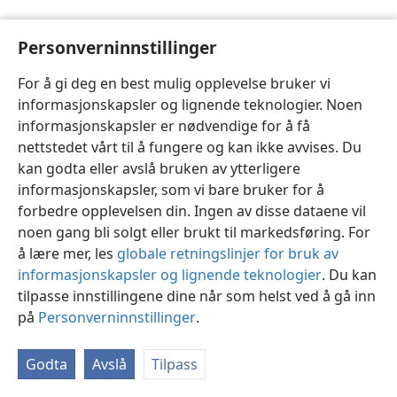
Personverninnstillinger
For å gi deg en best mulig opplevelse bruker vi
informasjonskapsler og lignende teknologier. Noen
Norsk
Innstillinger
informasjonskapsler er nødvendige for å få
Copyright
© 2026 Watch Tower Bible and Tract Society of Pennsylvania
nettstedet vårt til å fungere og kan ikke avvises. Du
Vilkår for bruk
Personvern
Personverninnstillinger
JW.ORG
kan godta eller avslå bruken av ytterligere
Logg inn
informasjonskapsler, som vi bare bruker for å
forbedre opplevelsen din. Ingen av disse dataene vil
noen gang bli solgt eller brukt til markedsføring. For
å lære mer, les
globale retningslinjer for bruk av
informasjonskapsler og lignende teknologier
. Du kan
tilpasse innstillingene dine når som helst ved å gå inn
på
Personverninnstillinger
.
Godta
Avslå
Tilpass