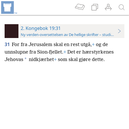
2. Kongebok 19:31
Ny verden-oversettelsen av De hellige skrifter – studieutgave
31
For fra Jerusalem skal en rest utgå,
+
og de
unnslupne fra Sion-fjellet.
+
Det er hærstyrkenes
*
Jehovas
nidkjærhet
+
som skal gjøre dette.