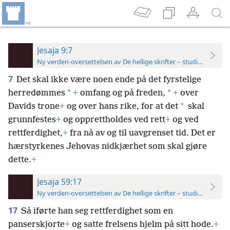
Jesaja 9:7
Ny verden-oversettelsen av De hellige skrifter – studieutgave
7
Det skal ikke være noen ende på det fyrstelige
*
*
herredømmes
+
omfang og på freden,
+
over
*
Davids trone
+
og over hans rike, for at det
skal
grunnfestes
+
og opprettholdes ved rett
+
og ved
rettferdighet,
+
fra nå av og til uavgrenset tid. Det er
hærstyrkenes Jehovas nidkjærhet som skal gjøre
dette.
+
Jesaja 59:17
Ny verden-oversettelsen av De hellige skrifter – studieutgave
17
Så iførte han seg rettferdighet som en
panserskjorte
+
og satte frelsens hjelm på sitt hode.
+