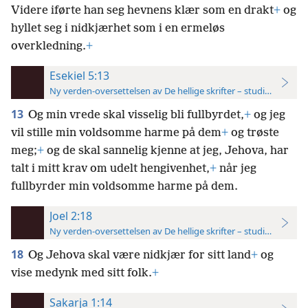
Videre iførte han seg hevnens klær som en drakt
+
og
hyllet seg i nidkjærhet som i en ermeløs
overkledning.
+
Esekiel 5:13
Ny verden-oversettelsen av De hellige skrifter – studieutgave
13
Og min vrede skal visselig bli fullbyrdet,
+
og jeg
vil stille min voldsomme harme på dem
+
og trøste
meg;
+
og de skal sannelig kjenne at jeg, Jehova, har
talt i mitt krav om udelt hengivenhet,
+
når jeg
fullbyrder min voldsomme harme på dem.
Joel 2:18
Ny verden-oversettelsen av De hellige skrifter – studieutgave
18
Og Jehova skal være nidkjær for sitt land
+
og
vise medynk med sitt folk.
+
Sakarja 1:14