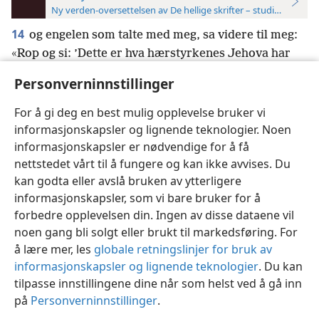
Ny verden-oversettelsen av De hellige skrifter – studieutgave
14
og engelen som talte med meg, sa videre til meg:
«Rop og si: ’Dette er hva hærstyrkenes Jehova har
sagt: «Jeg har vært nidkjær for Jerusalem og for
Personverninnstillinger
Sion med stor nidkjærhet.
+
For å gi deg en best mulig opplevelse bruker vi
informasjonskapsler og lignende teknologier. Noen
informasjonskapsler er nødvendige for å få
nettstedet vårt til å fungere og kan ikke avvises. Du
Norsk
Innstillinger
kan godta eller avslå bruken av ytterligere
informasjonskapsler, som vi bare bruker for å
Copyright
© 2026 Watch Tower Bible and Tract Society of Pennsylvania
Vilkår for bruk
Personvern
Personverninnstillinger
JW.ORG
forbedre opplevelsen din. Ingen av disse dataene vil
Logg inn
noen gang bli solgt eller brukt til markedsføring. For
å lære mer, les
globale retningslinjer for bruk av
informasjonskapsler og lignende teknologier
. Du kan
tilpasse innstillingene dine når som helst ved å gå inn
på
Personverninnstillinger
.