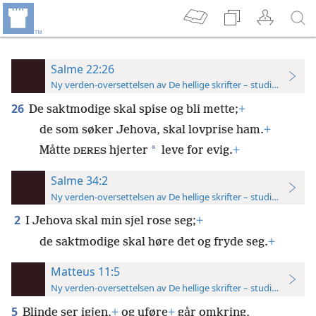
Salme 22:26
Ny verden-oversettelsen av De hellige skrifter – studieutgave
26
De saktmodige skal spise og bli mette;
+
de som søker Jehova, skal lovprise ham.
+
*
Måtte
hjerter
leve for evig.
+
DERES
Salme 34:2
Ny verden-oversettelsen av De hellige skrifter – studieutgave
2
I Jehova skal min sjel rose seg;
+
de saktmodige skal høre det og fryde seg.
+
Matteus 11:5
Ny verden-oversettelsen av De hellige skrifter – studieutgave
5
Blinde ser igjen,
+
og uføre
+
går omkring,