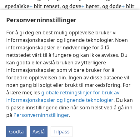
spedalske
+
blir renset, og døve
+
hører, og døde
+
blir
oppreist, og for fattige blir det gode budskap
+
Personverninnstillinger
forkynt;
For å gi deg en best mulig opplevelse bruker vi
informasjonskapsler og lignende teknologier. Noen
informasjonskapsler er nødvendige for å få
nettstedet vårt til å fungere og kan ikke avvises. Du
Norsk
Innstillinger
kan godta eller avslå bruken av ytterligere
informasjonskapsler, som vi bare bruker for å
Copyright
© 2026 Watch Tower Bible and Tract Society of Pennsylvania
Vilkår for bruk
Personvern
Personverninnstillinger
JW.ORG
forbedre opplevelsen din. Ingen av disse dataene vil
Logg inn
noen gang bli solgt eller brukt til markedsføring. For
å lære mer, les
globale retningslinjer for bruk av
informasjonskapsler og lignende teknologier
. Du kan
tilpasse innstillingene dine når som helst ved å gå inn
på
Personverninnstillinger
.
Godta
Avslå
Tilpass