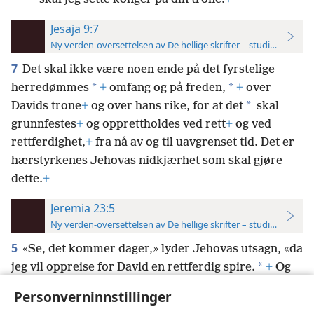
Jesaja 9:7
Ny verden-oversettelsen av De hellige skrifter – studieutgave
7
Det skal ikke være noen ende på det fyrstelige
*
*
herredømmes
+
omfang og på freden,
+
over
*
Davids trone
+
og over hans rike, for at det
skal
grunnfestes
+
og opprettholdes ved rett
+
og ved
rettferdighet,
+
fra nå av og til uavgrenset tid. Det er
hærstyrkenes Jehovas nidkjærhet som skal gjøre
dette.
+
Jeremia 23:5
Ny verden-oversettelsen av De hellige skrifter – studieutgave
5
«Se, det kommer dager,» lyder Jehovas utsagn, «da
*
jeg vil oppreise for David en rettferdig spire.
+
Og
en konge skal sannelig regjere
+
og handle med
Personverninnstillinger
klokskap og øve rett
og rettferdighet i landet.
+