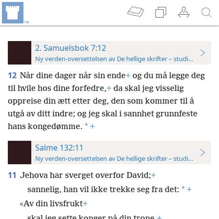
2. Samuelsbok 7:12
Ny verden-oversettelsen av De hellige skrifter – studieutgave
12
Når dine dager når sin ende
+
og du må legge deg
til hvile hos dine forfedre,
+
da skal jeg visselig
oppreise din ætt etter deg, den som kommer til å
utgå av ditt indre; og jeg skal i sannhet grunnfeste
*
hans kongedømme.
+
Salme 132:11
Ny verden-oversettelsen av De hellige skrifter – studieutgave
11
Jehova har sverget overfor David;
+
*
sannelig, han vil ikke trekke seg fra det:
+
«Av din livsfrukt
+
skal jeg sette konger på din trone.
+