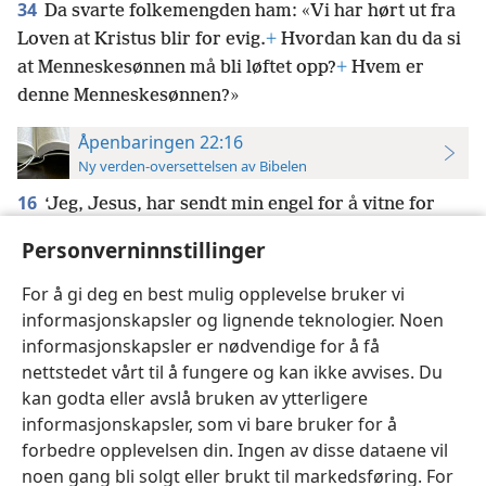
34
Da svarte folkemengden ham: «Vi har hørt ut fra
Loven at Kristus blir for evig.
+
Hvordan kan du da si
at Menneskesønnen må bli løftet opp?
+
Hvem er
denne Menneskesønnen?»
Åpenbaringen 22:16
Ny verden-oversettelsen av Bibelen
16
‘Jeg, Jesus, har sendt min engel for å vitne for
dere om alt dette for menighetene. Jeg er Davids rot
Personverninnstillinger
og avkom
+
og den klare morgenstjernen.’»
+
For å gi deg en best mulig opplevelse bruker vi
informasjonskapsler og lignende teknologier. Noen
informasjonskapsler er nødvendige for å få
nettstedet vårt til å fungere og kan ikke avvises. Du
Norsk
Innstillinger
kan godta eller avslå bruken av ytterligere
informasjonskapsler, som vi bare bruker for å
Copyright
© 2026 Watch Tower Bible and Tract Society of Pennsylvania
Vilkår for bruk
Personvern
Personverninnstillinger
JW.ORG
forbedre opplevelsen din. Ingen av disse dataene vil
Logg inn
noen gang bli solgt eller brukt til markedsføring. For