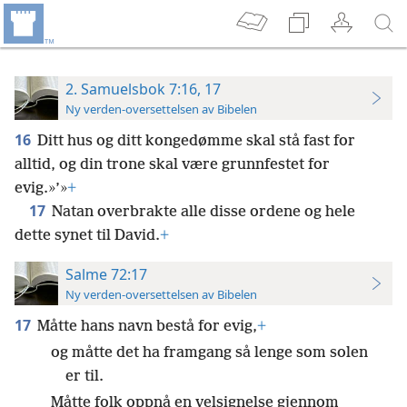
2. Samuelsbok 7:16, 17
Ny verden-oversettelsen av Bibelen
16
Ditt hus og ditt kongedømme skal stå fast for
alltid, og din trone skal være grunnfestet for
evig.»’»
+
17
Natan overbrakte alle disse ordene og hele
dette synet til David.
+
Salme 72:17
Ny verden-oversettelsen av Bibelen
17
Måtte hans navn bestå for evig,
+
og måtte det ha framgang så lenge som solen
er til.
Måtte folk oppnå en velsignelse gjennom