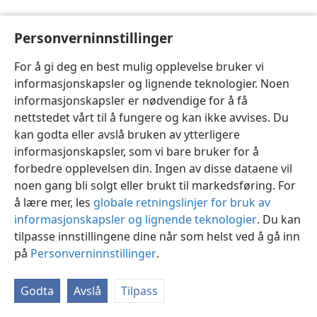
Personverninnstillinger
For å gi deg en best mulig opplevelse bruker vi
informasjonskapsler og lignende teknologier. Noen
Norsk
Innstillinger
informasjonskapsler er nødvendige for å få
Copyright
© 2026 Watch Tower Bible and Tract Society of Pennsylvania
nettstedet vårt til å fungere og kan ikke avvises. Du
Vilkår for bruk
Personvern
Personverninnstillinger
JW.ORG
kan godta eller avslå bruken av ytterligere
Logg inn
informasjonskapsler, som vi bare bruker for å
forbedre opplevelsen din. Ingen av disse dataene vil
noen gang bli solgt eller brukt til markedsføring. For
å lære mer, les
globale retningslinjer for bruk av
informasjonskapsler og lignende teknologier
. Du kan
tilpasse innstillingene dine når som helst ved å gå inn
på
Personverninnstillinger
.
Godta
Avslå
Tilpass