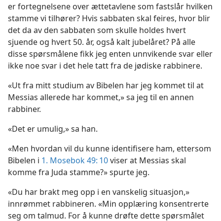
er fortegnelsene over ættetavlene som fastslår hvilken
stamme vi tilhører? Hvis sabbaten skal feires, hvor blir
det da av den sabbaten som skulle holdes hvert
sjuende og hvert 50. år, også kalt jubelåret? På alle
disse spørsmålene fikk jeg enten unnvikende svar eller
ikke noe svar i det hele tatt fra de jødiske rabbinere.
«Ut fra mitt studium av Bibelen har jeg kommet til at
Messias allerede har kommet,» sa jeg til en annen
rabbiner.
«Det er umulig,» sa han.
«Men hvordan vil du kunne identifisere ham, ettersom
Bibelen i
1. Mosebok 49: 10
viser at Messias skal
komme fra Juda stamme?» spurte jeg.
«Du har brakt meg opp i en vanskelig situasjon,»
innrømmet rabbineren. «Min opplæring konsentrerte
seg om talmud. For å kunne drøfte dette spørsmålet