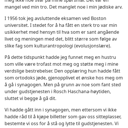
meg ikke noe svar på mine spørsmål. Det var en
mangel ved min tro. Det manglet noe i min jødiske arv.
I 1956 tok jeg avsluttende eksamen ved Boston
universitet. I stedet for å ha fått en sterk tro var min
usikkerhet med hensyn til hva som er sant angående
livet og meningen med det, blitt større som følge av
slike fag som kulturantropologi (evolusjonslære).
På dette tidspunkt hadde jeg funnet meg en hustru
som ville være trofast mot meg og støtte meg i mine
verdslige bestrebelser. Den opplæring hun hadde fått
som ortodoks jøde, gjenopplivet et ønske hos meg om
å gå i synagogen. Men på grunn av noe som fant sted
under gudstjenesten i Rosch Haschana-høytiden,
sluttet vi begge å gå dit.
Vi hadde gått inn i synagogen, men ettersom vi ikke
hadde råd til å kjøpe billetter som gav oss sitteplasser,
bestemte vi oss for å stå og lytte til gudstjenesten. Vi