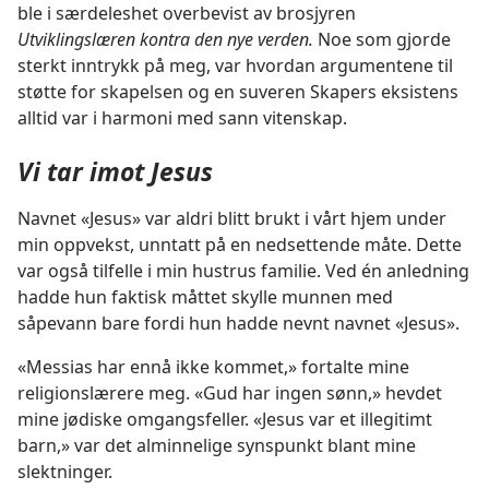
ble i særdeleshet overbevist av brosjyren
Utviklingslæren kontra den nye verden.
Noe som gjorde
sterkt inntrykk på meg, var hvordan argumentene til
støtte for skapelsen og en suveren Skapers eksistens
alltid var i harmoni med sann vitenskap.
Vi tar imot Jesus
Navnet «Jesus» var aldri blitt brukt i vårt hjem under
min oppvekst, unntatt på en nedsettende måte. Dette
var også tilfelle i min hustrus familie. Ved én anledning
hadde hun faktisk måttet skylle munnen med
såpevann bare fordi hun hadde nevnt navnet «Jesus».
«Messias har ennå ikke kommet,» fortalte mine
religionslærere meg. «Gud har ingen sønn,» hevdet
mine jødiske omgangsfeller. «Jesus var et illegitimt
barn,» var det alminnelige synspunkt blant mine
slektninger.