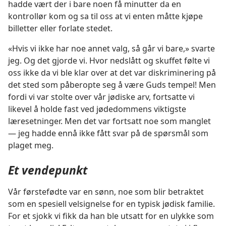
hadde vært der i bare noen få minutter da en
kontrollør kom og sa til oss at vi enten måtte kjøpe
billetter eller forlate stedet.
«Hvis vi ikke har noe annet valg, så går vi bare,» svarte
jeg. Og det gjorde vi. Hvor nedslått og skuffet følte vi
oss ikke da vi ble klar over at det var diskriminering på
det sted som påberopte seg å være Guds tempel! Men
fordi vi var stolte over vår jødiske arv, fortsatte vi
likevel å holde fast ved jødedommens viktigste
læresetninger. Men det var fortsatt noe som manglet
— jeg hadde ennå ikke fått svar på de spørsmål som
plaget meg.
Et vendepunkt
Vår førstefødte var en sønn, noe som blir betraktet
som en spesiell velsignelse for en typisk jødisk familie.
For et sjokk vi fikk da han ble utsatt for en ulykke som