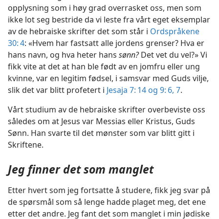
opplysning som i høy grad overrasket oss, men som
ikke lot seg bestride da vi leste fra vårt eget eksemplar
av de hebraiske skrifter det som står i
Ordspråkene
30: 4
: «Hvem har fastsatt alle jordens grenser? Hva er
hans navn, og hva heter hans
sønn?
Det vet du vel?» Vi
fikk vite at det at han ble født av en jomfru eller ung
kvinne, var en legitim fødsel, i samsvar med Guds vilje,
slik det var blitt profetert i
Jesaja 7: 14 og
9: 6, 7
.
Vårt studium av de hebraiske skrifter overbeviste oss
således om at Jesus var Messias eller Kristus, Guds
Sønn. Han svarte til det mønster som var blitt gitt i
Skriftene.
Jeg finner det som manglet
Etter hvert som jeg fortsatte å studere, fikk jeg svar på
de spørsmål som så lenge hadde plaget meg, det ene
etter det andre. Jeg fant det som manglet i min jødiske