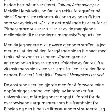
hadde hatt på universitetet,
Cultural Antropology
av
Melville Herskovits, og fant en rekke fotografier på
side 15 som viste rekonstruksjonen av noen få ben
som var avdekket. «Er ikke dette slående beviser for at
’Pithecanthropus erectus’ er et av de manglende
mellomledd til det moderne menneske?» spurte jeg.
Men da jeg senere gikk nøyere gjennom stoffet, la jeg
merke til at det på den foregående siden ble sagt med
tanke på rekonstruksjonen: «Ingen gren av
antropologien krever større utfoldelse av fantasi fra
vitenskapens side.» Jeg var lamslått. Jeg leste det flere
ganger. Beviser? Slett ikke!
Fantasi! Menneskers teorier!
De anstrengelser jeg gjorde meg for å forsvare mine
oppfatninger, endog ved hjelp av lærebøker fra
universitetet, måtte jeg snart oppgi til fordel for de
overbevisende argumenter som ble framholdt fra
Bibelen og den bibelske litteratur som vi studerte. Jeg