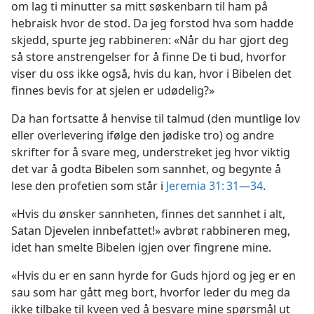
om lag ti minutter sa mitt søskenbarn til ham på
hebraisk hvor de stod. Da jeg forstod hva som hadde
skjedd, spurte jeg rabbineren: «Når du har gjort deg
så store anstrengelser for å finne De ti bud, hvorfor
viser du oss ikke også, hvis du kan, hvor i Bibelen det
finnes bevis for at sjelen er udødelig?»
Da han fortsatte å henvise til talmud (den muntlige lov
eller overlevering ifølge den jødiske tro) og andre
skrifter for å svare meg, understreket jeg hvor viktig
det var å godta Bibelen som sannhet, og begynte å
lese den profetien som står i
Jeremia 31: 31—34
.
«Hvis du ønsker sannheten, finnes det sannhet i alt,
Satan Djevelen innbefattet!» avbrøt rabbineren meg,
idet han smelte Bibelen igjen over fingrene mine.
«Hvis du er en sann hyrde for Guds hjord og jeg er en
sau som har gått meg bort, hvorfor leder du meg da
ikke tilbake til kveen ved å besvare mine spørsmål ut