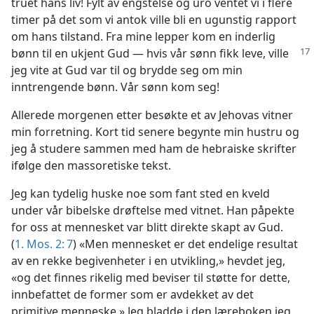
truet hans liv! Fylt av engstelse og uro ventet vi i flere
timer på det som vi antok ville bli en ugunstig rapport
om hans tilstand. Fra mine lepper kom en inderlig
bønn til en ukjent Gud — hvis vår sønn fikk
leve, ville
jeg vite at Gud var til og brydde seg om min
inntrengende bønn. Vår sønn kom seg!
Allerede morgenen etter besøkte et av Jehovas vitner
min forretning. Kort tid senere begynte min hustru og
jeg å studere sammen med ham de hebraiske skrifter
ifølge den massoretiske tekst.
Jeg kan tydelig huske noe som fant sted en kveld
under vår bibelske drøftelse med vitnet. Han påpekte
for oss at mennesket var blitt direkte skapt av Gud.
(
1. Mos. 2: 7
) «Men mennesket er det endelige resultat
av en rekke begivenheter i en utvikling,» hevdet jeg,
«og det finnes rikelig med beviser til støtte for dette,
innbefattet de former som er avdekket av det
primitive menneske.» Jeg bladde i den læreboken jeg