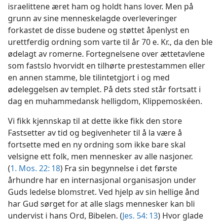
israelittene æret ham og holdt hans lover. Men på
grunn av sine menneskelagde overleveringer
forkastet de disse budene og støttet åpenlyst en
urettferdig ordning som varte til år 70 e. Kr., da den ble
ødelagt av romerne. Fortegnelsene over ættetavlene
som fastslo hvorvidt en tilhørte prestestammen eller
en annen stamme, ble tilintetgjort i og med
ødeleggelsen av templet. På dets sted står fortsatt i
dag en muhammedansk helligdom, Klippemoskéen.
Vi fikk kjennskap til at dette ikke fikk den store
Fastsetter av tid og begivenheter til å la være å
fortsette med en ny ordning som ikke bare skal
velsigne ett folk, men mennesker av alle nasjoner.
(
1. Mos. 22: 18
) Fra sin begynnelse i det første
århundre har en internasjonal organisasjon under
Guds ledelse blomstret. Ved hjelp av sin hellige ånd
har Gud sørget for at alle slags mennesker kan bli
undervist i hans Ord, Bibelen. (
Jes. 54: 13
) Hvor glade