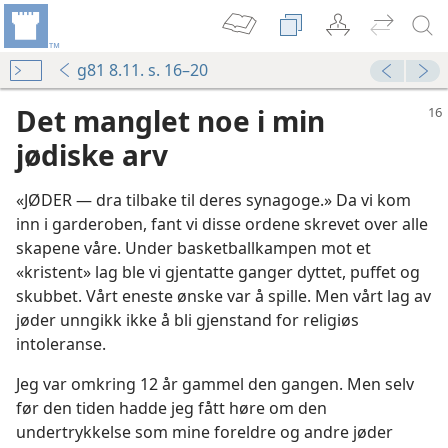
g81 8.11. s. 16–20
Det manglet noe i min
jødiske arv
«JØDER — dra tilbake til deres synagoge.» Da vi kom
inn i garderoben, fant vi disse ordene skrevet over alle
skapene våre. Under basketballkampen mot et
«kristent» lag ble vi gjentatte ganger dyttet, puffet og
skubbet. Vårt eneste ønske var å spille. Men vårt lag av
jøder unngikk ikke å bli gjenstand for religiøs
intoleranse.
Jeg var omkring 12 år gammel den gangen. Men selv
før den tiden hadde jeg fått høre om den
undertrykkelse som mine foreldre og andre jøder