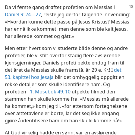
Da vi første gang drøftet profetien om Messias i
Daniel 9: 24—27
, reiste jeg derfor følgende innvending:
«Hvordan kunne dette passe på Jesus Kristus? Messias
har ennå ikke kommet, men denne som ble kalt Jesus,
har allerede kommet og gått.»
Men etter hvert som vi studerte både denne og andre
profetier, ble vi stilt overfor stadig flere avslørende
kjensgjerninger. Daniels profeti pekte endog fram til
det året da Messias skulle framstå, år 29 e. Kr.! I
det
53. kapittel hos Jesaja
blir det omhyggelig oppgitt en
rekke detaljer som skulle identifisere ham. Og
profetien i
1. Mosebok 49: 10
utpekte tilmed den
stammen han skulle komme fra. «Messias må allerede
ha kommet,» kom jeg til, «for ettersom fortegnelsene
over ættetavlene er borte, lar det seg ikke engang
gjøre å identifisere ham om han skulle komme nå!»
At Gud virkelig hadde en sønn, var en avslørende