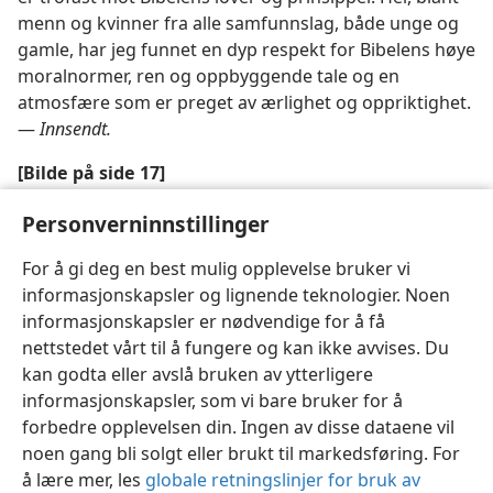
menn og kvinner fra alle samfunnslag, både unge og
gamle, har jeg funnet en dyp respekt for Bibelens høye
moralnormer, ren og oppbyggende tale og en
atmosfære som er preget av ærlighet og oppriktighet.
—
Innsendt.
[Bilde på side 17]
Vi har som familie funnet det som bringer lykke
Personverninnstillinger
For å gi deg en best mulig opplevelse bruker vi
informasjonskapsler og lignende teknologier. Noen
informasjonskapsler er nødvendige for å få
nettstedet vårt til å fungere og kan ikke avvises. Du
Norsk
Del
Innstillinger
kan godta eller avslå bruken av ytterligere
Copyright
© 2026 Watch Tower Bible and Tract Society of Pennsylvania
informasjonskapsler, som vi bare bruker for å
Vilkår for bruk
Personvern
Personverninnstillinger
JW.ORG
forbedre opplevelsen din. Ingen av disse dataene vil
Logg inn
noen gang bli solgt eller brukt til markedsføring. For
å lære mer, les
globale retningslinjer for bruk av