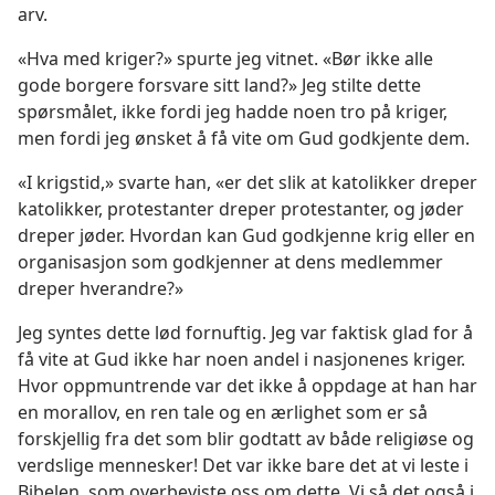
arv.
«Hva med kriger?» spurte jeg vitnet. «Bør ikke alle
gode borgere forsvare sitt land?» Jeg stilte dette
spørsmålet, ikke fordi jeg hadde noen tro på kriger,
men fordi jeg ønsket å få vite om Gud godkjente dem.
«I krigstid,» svarte han, «er det slik at katolikker dreper
katolikker, protestanter dreper protestanter, og jøder
dreper jøder. Hvordan kan Gud godkjenne krig eller en
organisasjon som godkjenner at dens medlemmer
dreper hverandre?»
Jeg syntes dette lød fornuftig. Jeg var faktisk glad for å
få vite at Gud ikke har noen andel i nasjonenes kriger.
Hvor oppmuntrende var det ikke å oppdage at han har
en morallov, en ren tale og en ærlighet som er så
forskjellig fra det som blir godtatt av både religiøse og
verdslige mennesker! Det var ikke bare det at vi leste i
Bibelen, som overbeviste oss om dette. Vi så det også i