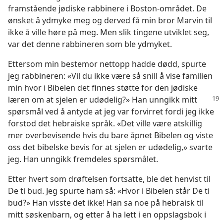
framstående jødiske rabbinere i Boston-området. De
ønsket å ydmyke meg og derved få min bror Marvin til
ikke å ville høre på meg. Men slik tingene utviklet seg,
var det denne rabbineren som ble ydmyket.
Ettersom min bestemor nettopp hadde dødd, spurte
jeg rabbineren: «Vil du ikke være så snill å vise familien
min hvor i Bibelen det finnes støtte for den jødiske
læren om at sjelen er
udødelig?» Han unngikk mitt
spørsmål ved å antyde at jeg var forvirret fordi jeg ikke
forstod det hebraiske språk. «Det ville være atskillig
mer overbevisende hvis du bare åpnet Bibelen og viste
oss det bibelske bevis for at sjelen er udødelig,» svarte
jeg. Han unngikk fremdeles spørsmålet.
Etter hvert som drøftelsen fortsatte, ble det henvist til
De ti bud. Jeg spurte ham så: «Hvor i Bibelen står De ti
bud?» Han visste det ikke! Han sa noe på hebraisk til
mitt søskenbarn, og etter å ha lett i en oppslagsbok i