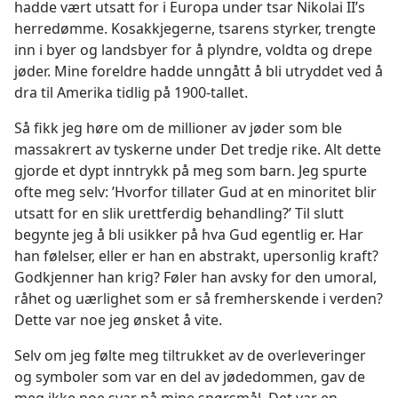
hadde vært utsatt for i Europa under tsar Nikolai II’s
herredømme. Kosakkjegerne, tsarens styrker, trengte
inn i byer og landsbyer for å plyndre, voldta og drepe
jøder. Mine foreldre hadde unngått å bli utryddet ved å
dra til Amerika tidlig på 1900-tallet.
Så fikk jeg høre om de millioner av jøder som ble
massakrert av tyskerne under Det tredje rike. Alt dette
gjorde et dypt inntrykk på meg som barn. Jeg spurte
ofte meg selv: ’Hvorfor tillater Gud at en minoritet blir
utsatt for en slik urettferdig behandling?’ Til slutt
begynte jeg å bli usikker på hva Gud egentlig er. Har
han følelser, eller er han en abstrakt, upersonlig kraft?
Godkjenner han krig? Føler han avsky for den umoral,
råhet og uærlighet som er så fremherskende i verden?
Dette var noe jeg ønsket å vite.
Selv om jeg følte meg tiltrukket av de overleveringer
og symboler som var en del av jødedommen, gav de