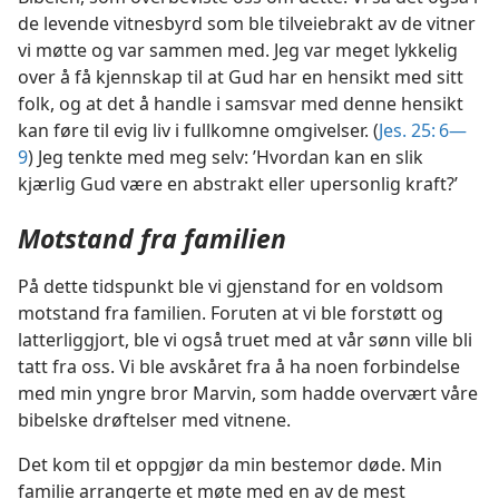
de levende vitnesbyrd som ble tilveiebrakt av de vitner
vi møtte og var sammen med. Jeg var meget lykkelig
over å få kjennskap til at Gud har en hensikt med sitt
folk, og at det å handle i samsvar med denne hensikt
kan føre til evig liv i fullkomne omgivelser. (
Jes. 25: 6—
9
) Jeg tenkte med meg selv: ’Hvordan kan en slik
kjærlig Gud være en abstrakt eller upersonlig kraft?’
Motstand fra familien
På dette tidspunkt ble vi gjenstand for en voldsom
motstand fra familien. Foruten at vi ble forstøtt og
latterliggjort, ble vi også truet med at vår sønn ville bli
tatt fra oss. Vi ble avskåret fra å ha noen forbindelse
med min yngre bror Marvin, som hadde overvært våre
bibelske drøftelser med vitnene.
Det kom til et oppgjør da min bestemor døde. Min
familie arrangerte et møte med en av de mest