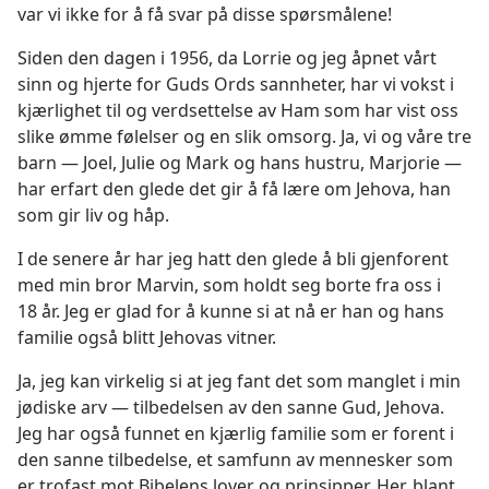
var vi ikke for å få svar på disse spørsmålene!
Siden den dagen i 1956, da Lorrie og jeg åpnet vårt
sinn og hjerte for Guds Ords sannheter, har vi vokst i
kjærlighet til og verdsettelse av Ham som har vist oss
slike ømme følelser og en slik omsorg. Ja, vi og våre tre
barn — Joel, Julie og Mark og hans hustru, Marjorie —
har erfart den glede det gir å få lære om Jehova, han
som gir liv og håp.
I de senere år har jeg hatt den glede å bli gjenforent
med min bror Marvin, som holdt seg borte fra oss i
18 år. Jeg er glad for å kunne si at nå er han og hans
familie også blitt Jehovas vitner.
Ja, jeg kan virkelig si at jeg fant det som manglet i min
jødiske arv — tilbedelsen av den sanne Gud, Jehova.
Jeg har også funnet en kjærlig familie som er forent i
den sanne tilbedelse, et samfunn av mennesker som
er trofast mot Bibelens lover og prinsipper. Her, blant