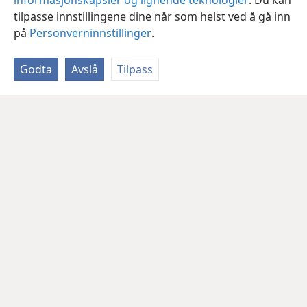
informasjonskapsler og lignende teknologier
. Du kan
tilpasse innstillingene dine når som helst ved å gå inn
på
Personverninnstillinger
.
Godta
Avslå
Tilpass