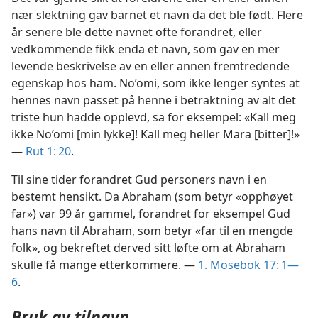
nær slektning gav barnet et navn da det ble født. Flere
år senere ble dette navnet ofte forandret, eller
vedkommende fikk enda et navn, som gav en mer
levende beskrivelse av en eller annen fremtredende
egenskap hos ham. No’omi, som ikke lenger syntes at
hennes navn passet på henne i betraktning av alt det
triste hun hadde opplevd, sa for eksempel: «Kall meg
ikke No’omi [min lykke]! Kall meg heller Mara [bitter]!»
—
Rut 1: 20
.
Til sine tider forandret Gud personers navn i en
bestemt hensikt. Da Abraham (som betyr «opphøyet
far») var 99 år gammel, forandret for eksempel Gud
hans navn til Abraham, som betyr «far til en mengde
folk», og bekreftet derved sitt løfte om at Abraham
skulle få mange etterkommere. —
1. Mosebok 17: 1—
6
.
Bruk av tilnavn