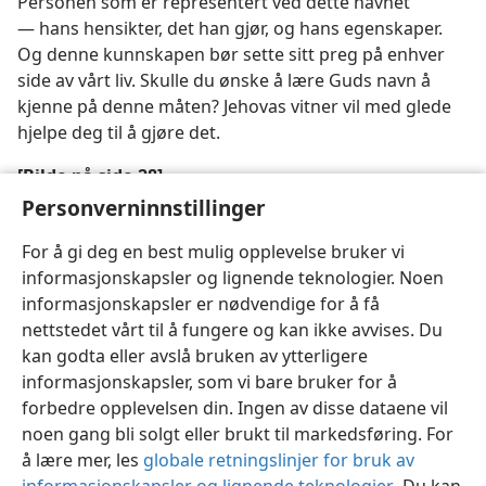
Personen som er representert ved dette navnet
— hans hensikter, det han gjør, og hans egenskaper.
Og denne kunnskapen bør sette sitt preg på enhver
side av vårt liv. Skulle du ønske å lære Guds navn å
kjenne på denne måten? Jehovas vitner vil med glede
hjelpe deg til å gjøre det.
[Bilde på side 28]
Personverninnstillinger
Vet du hvilket navn som er det største i hele universet?
For å gi deg en best mulig opplevelse bruker vi
informasjonskapsler og lignende teknologier. Noen
informasjonskapsler er nødvendige for å få
nettstedet vårt til å fungere og kan ikke avvises. Du
kan godta eller avslå bruken av ytterligere
informasjonskapsler, som vi bare bruker for å
forbedre opplevelsen din. Ingen av disse dataene vil
noen gang bli solgt eller brukt til markedsføring. For
å lære mer, les
globale retningslinjer for bruk av