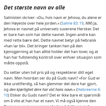
Det største navn av alle
Salmisten skriver: «Du, hvis navn er Jehova, du alene er
den Høyeste over hele jorden.» (
Salme 83: 19
,
NW
) Ja,
Jehova er navnet på universets suverene Hersker. Det
er bare han som har dette navnet. Ingen andre kan
med rette bære det. Dette navnet betyr på hebraisk
«han lar bli». Det bringer tanken hen på den
kjensgjerning at han alltid holder det han lover, og at
han har fullstendig kontroll over enhver situasjon som
måtte oppstå.
Du setter uten tvil pris på og respekterer ditt eget
navn. Men hvordan ser du på Guds navn? «For Gud er
ikke urettferdig, så han glemmer det dere har gjort,
og
den kjærlighet dere har vist hans navn
.» (
Hebreerne 6:
10
) Elsker du Guds navn? Det er ikke bare et spørsmål
om å vite at han har et navn. Vi må også kjenne den