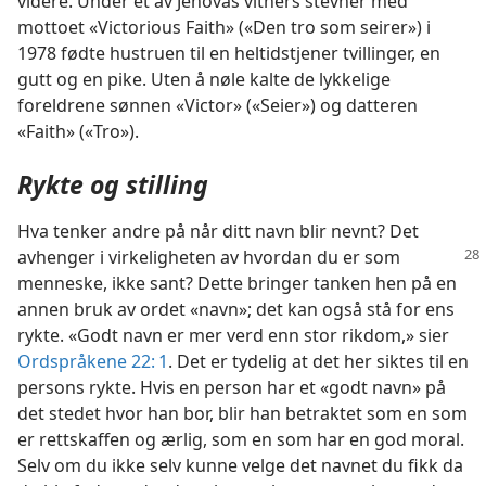
videre. Under et av Jehovas vitners stevner med
mottoet «Victorious Faith» («Den tro som seirer») i
1978 fødte hustruen til en heltidstjener tvillinger, en
gutt og en pike. Uten å nøle kalte de lykkelige
foreldrene sønnen «Victor» («Seier») og datteren
«Faith» («Tro»).
Rykte og stilling
Hva tenker andre på når ditt navn blir nevnt? Det
avhenger i virkeligheten av hvordan
du er som
menneske, ikke sant? Dette bringer tanken hen på en
annen bruk av ordet «navn»; det kan også stå for ens
rykte. «Godt navn er mer verd enn stor rikdom,» sier
Ordspråkene 22: 1
. Det er tydelig at det her siktes til en
persons rykte. Hvis en person har et «godt navn» på
det stedet hvor han bor, blir han betraktet som en som
er rettskaffen og ærlig, som en som har en god moral.
Selv om du ikke selv kunne velge det navnet du fikk da