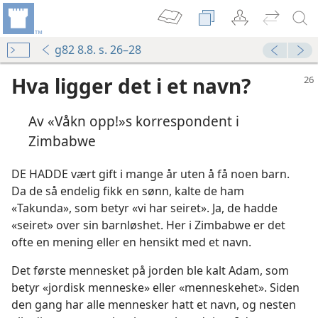
g82 8.8. s. 26–28
Hva ligger det i et navn?
Av «Våkn opp!»s korrespondent i
Zimbabwe
DE HADDE vært gift i mange år uten å få noen barn.
Da de så endelig fikk en sønn, kalte de ham
«Takunda», som betyr «vi har seiret». Ja, de hadde
«seiret» over sin barnløshet. Her i Zimbabwe er det
ofte en mening eller en hensikt med et navn.
Det første mennesket på jorden ble kalt Adam, som
betyr «jordisk menneske» eller «menneskehet». Siden
den gang har alle mennesker hatt et navn, og nesten