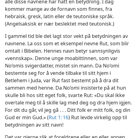
alle disse navnene har hatt en betydning. I dag
kommer mange av de fornavn som finnes, fra
hebraisk, gresk, latin eller de teutoniske språk.
(Angelsaksisk er nær beslektet med teutonisk.)
I gammel tid ble det lagt stor vekt på betydningen av
navnene. La oss som et eksempel nevne Rut, som blir
omtalt i Bibelen. Hennes navn betyr sannsynligvis
«vennskap». Denne unge moabittinnen, som var
No’omis svigerdatter, mistet sin mann. Da No’omi
bestemte seg for å vende tilbake til sitt hjem i
Betlehem i Juda, var Rut fast bestemt på å dra dit
sammen med henne. Da No’omi insisterte på at hun
skulle bli hos sitt eget folk, svarte Rut: «Du skal ikke
overtale meg til å skille lag med deg og dra hjem igjen.
For dit du går, vil jeg gå . . . Ditt folk er mitt folk, og din
Gud er min Gud.» (
Rut 1: 16
) Rut levde virkelig opp til
betydningen av sitt navn!
Det var gjerne slik at foreldrene eller en eller annen