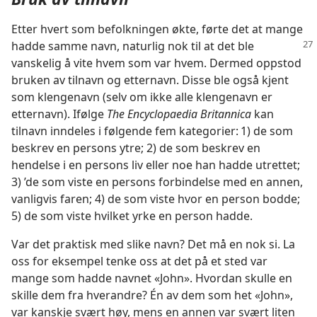
Etter hvert som befolkningen økte, førte det at mange
hadde samme navn, naturlig nok til
at det ble
vanskelig å vite hvem som var hvem. Dermed oppstod
bruken av tilnavn og etternavn. Disse ble også kjent
som klengenavn (selv om ikke alle klengenavn er
etternavn). Ifølge
The Encyclopaedia Britannica
kan
tilnavn inndeles i følgende fem kategorier: 1) de som
beskrev en persons ytre; 2) de som beskrev en
hendelse i en persons liv eller noe han hadde utrettet;
3) ’de som viste en persons forbindelse med en annen,
vanligvis faren; 4) de som viste hvor en person bodde;
5) de som viste hvilket yrke en person hadde.
Var det praktisk med slike navn? Det må en nok si. La
oss for eksempel tenke oss at det på et sted var
mange som hadde navnet «John». Hvordan skulle en
skille dem fra hverandre? Én av dem som het «John»,
var kanskje svært høy, mens en annen var svært liten