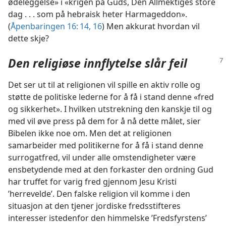
ødeleggelse» i «krigen på Guds, Den Allmektiges store
dag . . . som på hebraisk heter Harmageddon».
(
Åpenbaringen 16: 14,
16
) Men akkurat hvordan vil
dette skje?
Den religiøse innflytelse slår feil
Det ser ut til at religionen vil spille en aktiv rolle og
støtte de politiske lederne for å få i stand denne «fred
og sikkerhet». I hvilken utstrekning den kanskje til og
med vil øve press på dem for å nå dette målet, sier
Bibelen ikke noe om. Men det at religionen
samarbeider med politikerne for å få i stand denne
surrogatfred, vil under alle omstendigheter være
ensbetydende med at den forkaster den ordning Gud
har truffet for varig fred gjennom Jesu Kristi
’herrevelde’. Den falske religion vil komme i den
situasjon at den tjener jordiske fredsstifteres
interesser istedenfor den himmelske ’Fredsfyrstens’