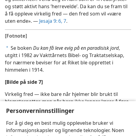
og støtt aktivt hans ’herrevelde’. Da kan du se fram til
å få oppleve virkelig fred — den fred som vil «være
uten ende». —
Jesaja 9: 6, 7
.
[Fotnote]
Se boken
Du kan få leve evig på en paradisisk jord
,
a
utgitt i 1982 av Vakttårnets Bibel- og Traktatselskap,
for nærmere beviser for at Riket ble opprettet i
himmelen i 1914.
[Bilde på side 7]
Virkelig fred — ikke bare når hjelmer blir brukt til
blomsterpotter, men når barn ikke lenger lærer å føre
krig
Personverninnstillinger
For å gi deg en best mulig opplevelse bruker vi
informasjonskapsler og lignende teknologier. Noen