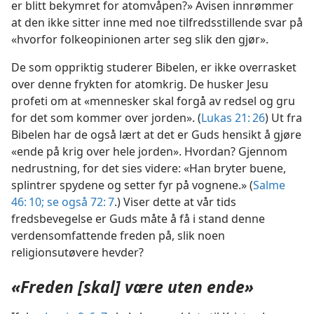
er blitt bekymret for atomvåpen?» Avisen innrømmer
at den ikke sitter inne med noe tilfredsstillende svar på
«hvorfor folkeopinionen arter seg slik den gjør».
De som oppriktig studerer Bibelen, er ikke overrasket
over denne frykten for atomkrig. De husker Jesu
profeti om at «mennesker skal forgå av redsel og gru
for det som kommer over jorden». (
Lukas 21: 26
) Ut fra
Bibelen har de også lært at det er Guds hensikt å gjøre
«ende på krig over hele jorden». Hvordan? Gjennom
nedrustning, for det sies videre: «Han bryter buene,
splintrer spydene og setter fyr på vognene.» (
Salme
46: 10;
se også 72: 7
.) Viser dette at vår tids
fredsbevegelse er Guds måte å få i stand denne
verdensomfattende freden på, slik noen
religionsutøvere hevder?
«Freden [skal] være uten ende»