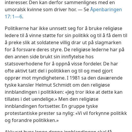
interesser. Den kan derfor sammenlignes med en
umoralsk kvinne som driver hor. — Se
Åpenbaringen
17: 1—6
.
Politikerne har ikke unnsett seg for å bruke religiøse
ledere til å vinne støtte for sin politikk og til å få dem til
å preke slik at soldatene villig drar ut på slagmarken
for å forsvare deres styre. De religiøse lederne har på
den annen side brukt sin innflytelse hos
statsoverhodene for å oppnå visse fordeler. De har
ofte aktivt tatt del i politikken og til og med gjort
opprør mot myndighetene. I 1981 sa den daværende
tyske kansler Helmut Schmidt om den religiøse
innblandingen i politikken: «Jeg tror ikke at dette kan
tillates i det uendelige.» Men den religiøse
innblandingen fortsetter. En gruppe tyske
protestantiske prester sa nylig: «Vi vil forkynne politikk
og forandre politikken.»