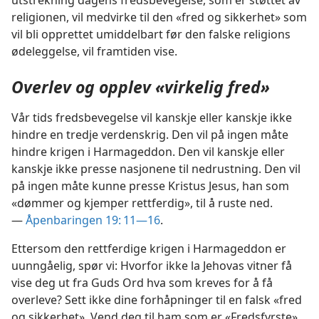
utstrekning dagens fredsbevegelse, som er støttet av
religionen, vil medvirke til den «fred og sikkerhet» som
vil bli opprettet umiddelbart før den falske religions
ødeleggelse, vil framtiden vise.
Overlev og opplev «virkelig fred»
Vår tids fredsbevegelse vil kanskje eller kanskje ikke
hindre en tredje verdenskrig. Den vil på ingen måte
hindre krigen i Harmageddon. Den vil kanskje eller
kanskje ikke presse nasjonene til nedrustning. Den vil
på ingen måte kunne presse Kristus Jesus, han som
«dømmer og kjemper rettferdig», til å ruste ned.
—
Åpenbaringen 19: 11—16
.
Ettersom den rettferdige krigen i Harmageddon er
uunngåelig, spør vi: Hvorfor ikke la Jehovas vitner få
vise deg ut fra Guds Ord hva som kreves for å få
overleve? Sett ikke dine forhåpninger til en falsk «fred
og sikkerhet». Vend deg til ham som er «Fredsfyrste»