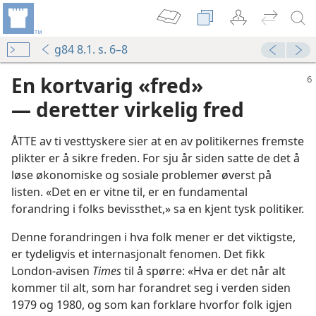
g84 8.1. s. 6–8
En kortvarig «fred»
— deretter virkelig fred
ÅTTE av ti vesttyskere sier at en av politikernes fremste
plikter er å sikre freden. For sju år siden satte de det å
løse økonomiske og sosiale problemer øverst på
listen. «Det en er vitne til, er en fundamental
forandring i folks bevissthet,» sa en kjent tysk politiker.
Denne forandringen i hva folk mener er det viktigste,
er tydeligvis et internasjonalt fenomen. Det fikk
London-avisen
Times
til å spørre: «Hva er det når alt
kommer til alt, som har forandret seg i verden siden
1979 og 1980, og som kan forklare hvorfor folk igjen