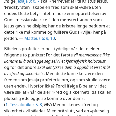
Ifølge
Jesaja 9: 6, 7
skal «herreveldet» til Kristus Jesus,
’Fredsfyrsten’, skape en fred som skal «være uten
ende». Dette betyr intet mindre enn opprettelsen av
Guds messianske rike. I den mønsterbønnen som
Jesus gav sine disipler, har de kristne lenge bedt om at
dette rike må komme og fullføre Guds «vilje» her på
jorden. —
Matteus 6: 9, 10
.
Bibelens profetier er helt tydelige når det gjelder
følgende to punkter: For det første
vil menneskene ikke
komme til å ødelegge seg selv i et kjernefysisk holocaust
,
og for det andre
skal det lykkes dem å oppnå et visst mål
av «fred og sikkerhet»
. Men dette kan ikke være den
freden som Jesaja profeterte om, og som skulle «være
uten ende». Hvorfor ikke? Fordi ifølge Bibelen vil det
være slik at «når de sier: ’Fred og sikkerhet!’, da skal en
plutselig ødeleggelse komme over dem».
(
1. Tessaloniker 5: 3
,
NW
) Menneskenes «fred og
sikkerhet» vil således få en brå slutt, ved en «plutselig