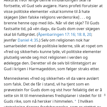
Akkurat hvor lenge denne innblandingen skal få
fortsette, vil Gud selv avgjøre. Hans profeti forutsier at
visse politiske elementer «skal komme til å hate
skjøgen [den falske religions verdensrike] . . . og
brenne henne opp med ild». Når vil det skje? Til Guds
fastsatte tid, på «én dag», da Guds dom over skjøgen
skal bli fullbyrdet. (
Åpenbaringen 17: 16;
18: 8,
20
;
jevnfør
Daniel 4: 35
.) Selv om religionen nok har
samarbeidet med de politiske lederne, slik at ropet om
«fred og sikkerhet» kunne lyde, vil politiske elementer
plutselig vende seg mot religionen i verden og
ødelegge den. Deretter vil de selv bli tilintetgjort av
Gud i krigen i Harmageddon, som følger straks etter.
Menneskenes «fred og sikkerhet» vil da være avslørt
som falsk. Det de får i stand, vil ha tjent som en
prøvestein for Guds dom og vist hvor feilaktig det er å
sette sin lit til menneskenes fredsplaner i stedet for
til
Guds rike, som nå hersker i himmelen.
I hvilken
a