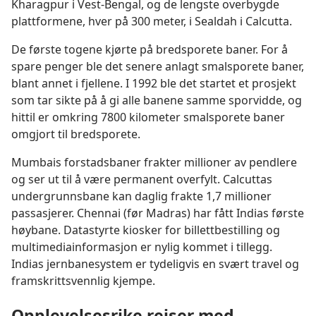
Kharagpur i Vest-Bengal, og de lengste overbygde
plattformene, hver på 300 meter, i Sealdah i Calcutta.
De første togene kjørte på bredsporete baner. For å
spare penger ble det senere anlagt smalsporete baner,
blant annet i fjellene. I 1992 ble det startet et prosjekt
som tar sikte på å gi alle banene samme sporvidde, og
hittil er omkring 7800 kilometer smalsporete baner
omgjort til bredsporete.
Mumbais forstadsbaner frakter millioner av pendlere
og ser ut til å være permanent overfylt. Calcuttas
undergrunnsbane kan daglig frakte 1,7 millioner
passasjerer. Chennai (før Madras) har fått Indias første
høybane. Datastyrte kiosker for billettbestilling og
multimediainformasjon er nylig kommet i tillegg.
Indias jernbanesystem er tydeligvis en svært travel og
framskrittsvennlig kjempe.
Opplevelsesrike reiser med