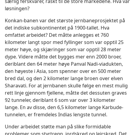
særlig ferskvarer, raskt til de store markedene. Hva var
løsningen?
Konkan-banen var det største jernbaneprosjektet på
det indiske subkontinentet på 1900-tallet. Hva
omfattet arbeidet? Det måtte anlegges et 760
kilometer langt spor med fyllinger som var opptil 25
meter høye, og skjæringer som var opptil 28 meter
dype. Videre måtte det bygges mer enn 2000 broer,
deriblant den 64 meter høye Panval Nadi-viadukten,
den høyeste i Asia, som spenner over en 500 meter
bred dal, og den 2 kilometer lange broen over elven
Sharavati. For at jernbanen skulle følge en mest mulig
rett linje gjennom fjellene, måtte det dessuten graves
92 tunneler, deriblant 6 som var over 3 kilometer
lange. En av disse, den 6,5 kilometer lange Karbude-
tunnelen, er fremdeles Indias lengste tunnel.
Under arbeidet støtte man på slike formidable
problemer som styrtregn, jordskred og leirskred. Det