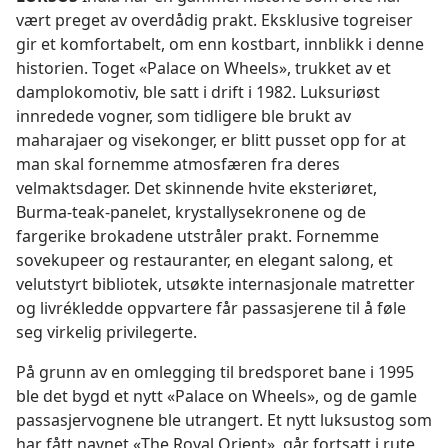
vært preget av overdådig prakt. Eksklusive togreiser
gir et komfortabelt, om enn kostbart, innblikk i denne
historien. Toget «Palace on Wheels», trukket av et
damplokomotiv, ble satt i drift i 1982. Luksuriøst
innredede vogner, som tidligere ble brukt av
maharajaer og visekonger, er blitt pusset opp for at
man skal fornemme atmosfæren fra deres
velmaktsdager. Det skinnende hvite eksteriøret,
Burma-teak-panelet, krystallysekronene og de
fargerike brokadene utstråler prakt. Fornemme
sovekupeer og restauranter, en elegant salong, et
velutstyrt bibliotek, utsøkte internasjonale matretter
og livrékledde oppvartere får passasjerene til å føle
seg virkelig privilegerte.
På grunn av en omlegging til bredsporet bane i 1995
ble det bygd et nytt «Palace on Wheels», og de gamle
passasjervognene ble utrangert. Et nytt luksustog som
har fått navnet «The Royal Orient»
,
går fortsatt i rute