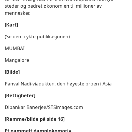
steder og bedret økonomien til millioner av
mennesker.
[Kart]
(Se den trykte publikasjonen)
MUMBAI
Mangalore
[Bilde]
Panval Nadi-viadukten, den høyeste broen i Asia
[Rettigheter]
Dipankar Banerjee/STSimages.com
[Ramme/bilde på side 16]
Et gammelt damplokomotiv