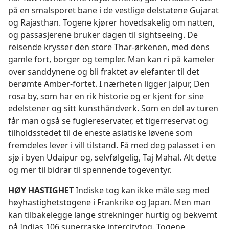
på en smalsporet bane i de vestlige delstatene Gujarat
og Rajasthan. Togene kjører hovedsakelig om natten,
og passasjerene bruker dagen til sightseeing. De
reisende krysser den store Thar-ørkenen, med dens
gamle fort, borger og templer. Man kan ri på kameler
over sanddynene og bli fraktet av elefanter til det
berømte Amber-fortet. I nærheten ligger Jaipur, Den
rosa by, som har en rik historie og er kjent for sine
edelstener og sitt kunsthåndverk. Som en del av turen
får man også se fuglereservater, et tigerreservat og
tilholdsstedet til de eneste asiatiske løvene som
fremdeles lever i vill tilstand. Få med deg palasset i en
sjø i byen Udaipur og, selvfølgelig, Taj Mahal. Alt dette
og mer til bidrar til spennende togeventyr.
HØY HASTIGHET
Indiske tog kan ikke måle seg med
høyhastighetstogene i Frankrike og Japan. Men man
kan tilbakelegge lange strekninger hurtig og bekvemt
på Indias 106 superraske intercitytog. Togene