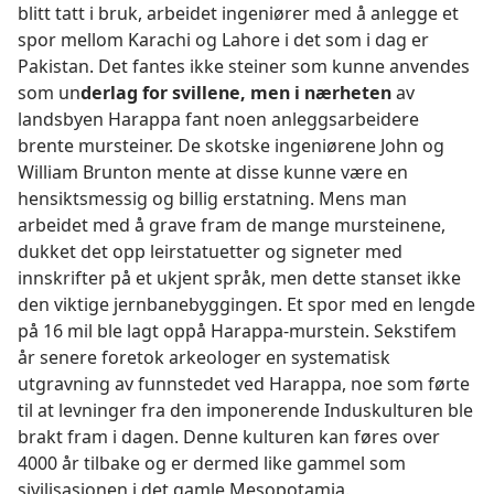
blitt tatt i bruk, arbeidet ingeniører med å anlegge et
spor mellom Karachi og Lahore i det som i dag er
Pakistan. Det fantes ikke steiner som kunne anvendes
som un
derlag for svillene, men i nærheten
av
landsbyen Harappa fant noen anleggsarbeidere
brente mursteiner. De skotske ingeniørene John og
William Brunton mente at disse kunne være en
hensiktsmessig og billig erstatning. Mens man
arbeidet med å grave fram de mange mursteinene,
dukket det opp leirstatuetter og signeter med
innskrifter på et ukjent språk, men dette stanset ikke
den viktige jernbanebyggingen. Et spor med en lengde
på 16 mil ble lagt oppå Harappa-murstein. Sekstifem
år senere foretok arkeologer en systematisk
utgravning av funnstedet ved Harappa, noe som førte
til at levninger fra den imponerende Induskulturen ble
brakt fram i dagen. Denne kulturen kan føres over
4000 år tilbake og er dermed like gammel som
sivilisasjonen i det gamle Mesopotamia.