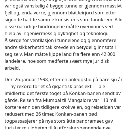
var også vanskelig å bygge tunneler gjennom massivt
fjell og, enda verre, gjennom bløt leirjord som etter
sigende hadde samme konsistens som tannkrem. Alle
disse naturlige hindringene måtte overvinnes ved
hjelp av ingeniørmessig dyktighet og teknologi.
Å sørge for ventilasjon i tunnelene og gjennomføre
andre sikkerhetstiltak krevde en betydelig innsats i
seg selv. Man måtte kjøpe land fra flere enn 42 000
landeiere, noe som medførte svært mye juridisk
arbeid.
Den 26. januar 1998, etter en anleggstid på bare sju år
— ny rekord for et så gigantisk prosjekt — ble
imidlertid det første toget på Konkan-banen sendt av
gårde. Reisen fra Mumbai til Mangalore var 113 mil
kortere enn den tidligere krokveien, og reisetiden var
redusert med 26 timer. Konkan-banen bød
togpassasjerer på nye storslåtte panoramaer, gav
turister muligheten til å utforske spennende nye