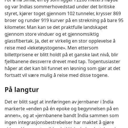
og var Indias sommerhovedstad under det britiske
styret, kjører toget gjennom 102 tunneler, krysser 869
broer og runder 919 kurver på en strekning på bare 95
kilometer. Man kan se det praktfulle landskapet
gjennom store vinduer og et gjennomsiktig
glassfibertak. Ja, det er virkelig en stor opplevelse å
reise med «leketøystogene». Men ettersom
billettprisene er blitt holdt på et ganske lavt nivå, blir
fjellbanene dessverre drevet med tap. Togentusiaster
håper at det kan bli funnet en løsning som gjør at det
fortsatt vil være mulig å reise med disse togene.
På langtur
Det er blitt sagt at innføringen av jernbaner i India
markerte «enden på én epoke og begynnelsen på en
annen», og at «jernbanene bandt India sammen som
ingen integrasjonsbestrebelser har maktet å gjøre