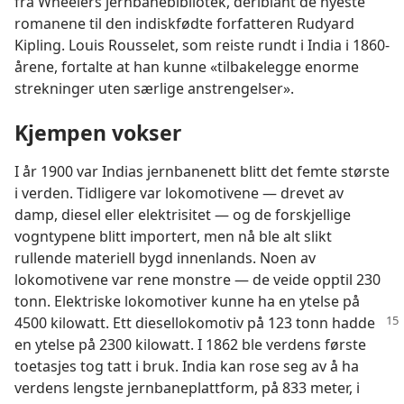
fra Wheelers jernbanebibliotek, deriblant de nyeste
romanene til den indiskfødte forfatteren Rudyard
Kipling. Louis Rousselet, som reiste rundt i India i 1860-
årene, fortalte at han kunne «tilbakelegge enorme
strekninger uten særlige anstrengelser».
Kjempen vokser
I år 1900 var Indias jernbanenett blitt det femte største
i verden. Tidligere var lokomotivene — drevet av
damp, diesel eller elektrisitet — og de forskjellige
vogntypene blitt importert, men nå ble alt slikt
rullende materiell bygd innenlands. Noen av
lokomotivene var rene monstre — de veide opptil 230
tonn. Elektriske lokomotiver kunne ha en ytelse på
4500 kilowatt. Ett diesellokomotiv på 123 tonn
hadde
en ytelse på 2300 kilowatt. I 1862 ble verdens første
toetasjes tog tatt i bruk. India kan rose seg av å ha
verdens lengste jernbaneplattform, på 833 meter, i