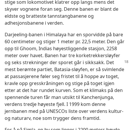
stige som lokomotivet klatrer opp langs mens det
skyver vognene foran seg. Denne banen er blant de
eldste og bratteste tannstangbanene og
adhesjonsbanene i verden.
Darjeeling-banen i Himalaya har en sporvidde på bare
60 centimeter og stiger 1 meter pr. 22,5 meter. Den går
opp til Ghoom, Indias høyestliggende stasjon, 2258
meter over havet. Banen har tre korketrekkersløyfer
og
seks strekninger der sporet går i sikksakk. Det
mest berømte partiet, Batasia-sløyfen, er så svimlende
at passasjerene føler seg fristet til å hoppe av toget,
kravle opp gresskråningen og stige på toget igjen
etter at det har rundet kurven. Som et klimaks på den
spennende turen får man utsikt til Kanchenjunga,
verdens tredje høyeste fjell. I 1999 kom denne
jernbanen med på UNESCOs liste over verdens kultur-
og naturarv, noe som trygger dens framtid.
For å nå Simla, en by som ligger i 2200 meters høyde