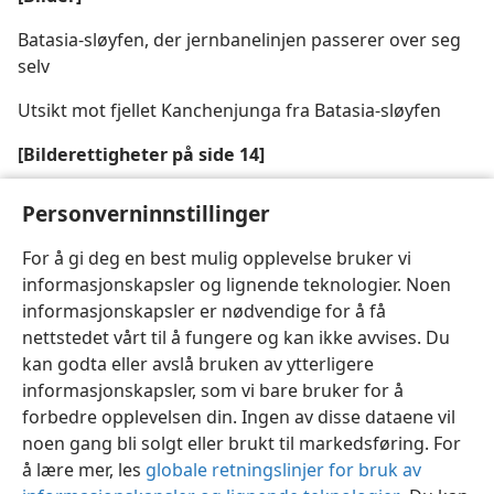
Batasia-sløyfen, der jernbanelinjen passerer over seg
selv
Utsikt mot fjellet Kanchenjunga fra Batasia-sløyfen
[Bilderettigheter på side 14]
Tog på sidene 2, 13, 15 midten, 16–18: Gjengitt med
Personverninnstillinger
tillatelse av Richard Wallace
For å gi deg en best mulig opplevelse bruker vi
informasjonskapsler og lignende teknologier. Noen
informasjonskapsler er nødvendige for å få
nettstedet vårt til å fungere og kan ikke avvises. Du
Norsk
Del
Innstillinger
kan godta eller avslå bruken av ytterligere
informasjonskapsler, som vi bare bruker for å
Copyright
© 2026 Watch Tower Bible and Tract Society of Pennsylvania
Vilkår for bruk
Personvern
Personverninnstillinger
JW.ORG
forbedre opplevelsen din. Ingen av disse dataene vil
Logg inn
noen gang bli solgt eller brukt til markedsføring. For
å lære mer, les
globale retningslinjer for bruk av