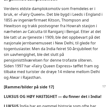
Verdens eldste damplokomotiv som fremdeles er i
bruk, er «Fairy Queen»
.
Det ble bygd i Leeds i England i
1855 av ingeniørfirmaet Kitson, Thompson and
Hewitson og trakk postvogner fra Howrah stasjon i
nærheten av Calcutta til Raniganj i Bengal. Etter at det
ble tatt ut av tjeneste i 1909, ble det oppbevart på det
nasjonale jernbanemuseet i New Delhi, til glede for
togentusiaster. Men da India feiret 50-årsjubileet for
sin uavhengighet, ble det slutt på
pensjonisttilværelsen for denne trofaste sliteren.
Siden 1997 har «Fairy Queen Express» tøffet fram og
tilbake med turister de drøye 14 milene mellom Delhi
og Alwar i Rajasthan.
[Ramme/bilder på side 17]
LUKSUS OG HØY HASTIGHET — du finner det i India!
LUKSUS
India har en gammel historie som ofte har