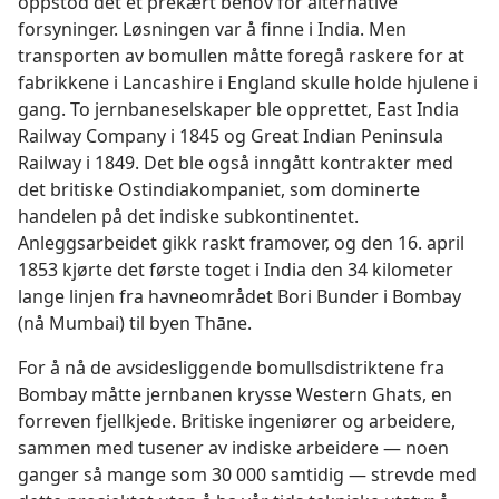
oppstod det et prekært behov for alternative
forsyninger. Løsningen var å finne i India. Men
transporten av bomullen måtte foregå raskere for at
fabrikkene i Lancashire i England skulle holde hjulene i
gang. To jernbaneselskaper ble opprettet, East India
Railway Company i 1845 og Great Indian Peninsula
Railway i 1849. Det ble også inngått kontrakter med
det britiske Ostindiakompaniet, som dominerte
handelen på det indiske subkontinentet.
Anleggsarbeidet gikk raskt framover, og den 16. april
1853 kjørte det første toget i India den 34 kilometer
lange linjen fra havneområdet Bori Bunder i Bombay
(nå Mumbai) til byen Thāne.
For å nå de avsidesliggende bomullsdistriktene fra
Bombay måtte jernbanen krysse Western Ghats, en
forreven fjellkjede. Britiske ingeniører og arbeidere,
sammen med tusener av indiske arbeidere — noen
ganger så mange som 30 000 samtidig — strevde med