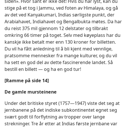
siden». Hvor sant er ikke det! Hvis du har lyst, kan du
stige på et tog i Jammu, ved foten av Himalaya, og gå
av det ved Kanyakumari, Indias sørligste punkt, der
Arabiahavet, Indiahavet og Bengalbukta møtes. Da har
du reist 375 mil gjennom 12 delstater og tilbrakt
omkring 66 timer på toget. Selv med køyeplass har du
kanskje ikke betalt mer enn 130 kroner for billetten.
Du vil ha fått anledning til å bli kjent med vennlige,
pratsomme mennesker fra mange kulturer, og du vil
ha sett en god del av dette fascinerende landet. Så
bestill en billett — og ha en god tur!
[Ramme på side 14]
De gamle mursteinene
Under det britiske styret (1757—1947) viste det seg at
jernbanene på det indiske subkontinentet egnet seg
svært godt til forflytning av tropper over lange
strekninger. Tre år etter at Indias første jernbane var