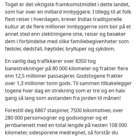
Toget er det viktigste framkomstmidlet i dette landet,
som har over en milliard innbyggere. I tillegg til at folk
flest reiser i hverdagen, krever Indias tradisjonelle
kultur at de flere millioner innbyggerne som bor på et
annet sted enn slektningene sine, reiser og besøker
dem i forbindelse med slike familiebegivenheter som
fødsler, dødsfall, høytider, brylluper og sykdom.
En vanlig dag trafikkerer over 8350 tog
banestrekninger på 80 000 kilometer og frakter flere
enn 12,5 millioner passasjerer. Godstogene frakter
over 1,3 millioner tonn gods. Til sammen tilbakelegger
togene hver dag en strekning som er tre og en halv
gang så lang som avstanden fra jorden til månen!
Forestill deg 6867 stasjoner, 7500 lokomotiver, over
280 000 personvogner og godsvogner og et
jernbanenett med en total lengde på nesten 108 000
kilometer, sidesporene medregnet, så forstår du