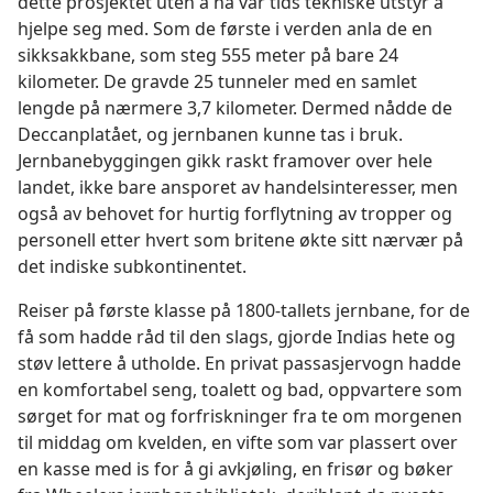
dette prosjektet uten å ha vår tids tekniske utstyr å
hjelpe seg med. Som de første i verden anla de en
sikksakkbane, som steg 555 meter på bare 24
kilometer. De gravde 25 tunneler med en samlet
lengde på nærmere 3,7 kilometer. Dermed nådde de
Deccanplatået, og jernbanen kunne tas i bruk.
Jernbanebyggingen gikk raskt framover over hele
landet, ikke bare ansporet av handelsinteresser, men
også av behovet for hurtig forflytning av tropper og
personell etter hvert som britene økte sitt nærvær på
det indiske subkontinentet.
Reiser på første klasse på 1800-tallets jernbane, for de
få som hadde råd til den slags, gjorde Indias hete og
støv lettere å utholde. En privat passasjervogn hadde
en komfortabel seng, toalett og bad, oppvartere som
sørget for mat og forfriskninger fra te om morgenen
til middag om kvelden, en vifte som var plassert over
en kasse med is for å gi avkjøling, en frisør og bøker