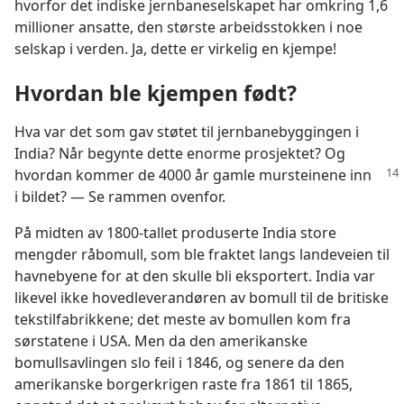
hvorfor det indiske jernbaneselskapet har omkring 1,6
millioner ansatte, den største arbeidsstokken i noe
selskap i verden. Ja, dette er virkelig en kjempe!
Hvordan ble kjempen født?
Hva var det som gav støtet til jernbanebyggingen i
India? Når begynte dette enorme prosjektet? Og
hvordan kommer de 4000 år gamle
mursteinene inn
i bildet? — Se rammen ovenfor.
På midten av 1800-tallet produserte India store
mengder råbomull, som ble fraktet langs landeveien til
havnebyene for at den skulle bli eksportert. India var
likevel ikke hovedleverandøren av bomull til de britiske
tekstilfabrikkene; det meste av bomullen kom fra
sørstatene i USA. Men da den amerikanske
bomullsavlingen slo feil i 1846, og senere da den
amerikanske borgerkrigen raste fra 1861 til 1865,