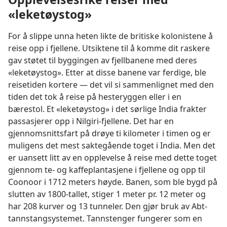
«leketøystog»
For å slippe unna heten likte de britiske kolonistene å
reise opp i fjellene. Utsiktene til å komme dit raskere
gav støtet til byggingen av fjellbanene med deres
«leketøystog». Etter at disse banene var ferdige, ble
reisetiden kortere — det vil si sammenlignet med den
tiden det tok å reise på hesteryggen eller i en
bærestol. Et «leketøystog» i det sørlige India frakter
passasjerer opp i Nilgiri-fjellene. Det har en
gjennomsnittsfart på drøye ti kilometer i timen og er
muligens det mest saktegående toget i India. Men det
er uansett litt av en opplevelse å reise med dette toget
gjennom te- og kaffeplantasjene i fjellene og opp til
Coonoor i 1712 meters høyde. Banen, som ble bygd på
slutten av 1800-tallet, stiger 1 meter pr. 12 meter og
har 208 kurver og 13 tunneler. Den gjør bruk av Abt-
tannstangsystemet. Tannstenger fungerer som en