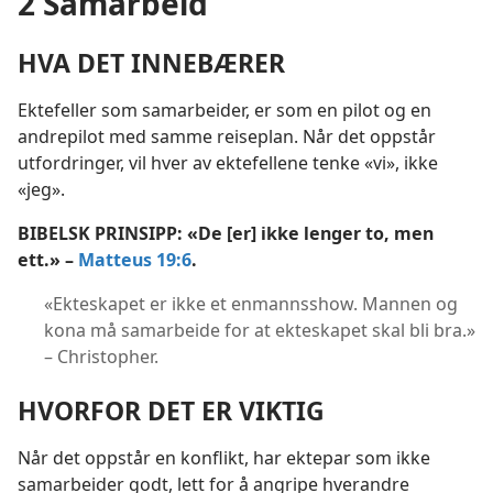
2 Samarbeid
HVA DET INNEBÆRER
Ektefeller som samarbeider, er som en pilot og en
andrepilot med samme reiseplan. Når det oppstår
utfordringer, vil hver av ektefellene tenke «vi», ikke
«jeg».
BIBELSK PRINSIPP: «De [er] ikke lenger to, men
ett.» –
Matteus 19:6
.
«Ekteskapet er ikke et enmannsshow. Mannen og
kona må samarbeide for at ekteskapet skal bli bra.»
– Christopher.
HVORFOR DET ER VIKTIG
Når det oppstår en konflikt, har ektepar som ikke
samarbeider godt, lett for å angripe hverandre