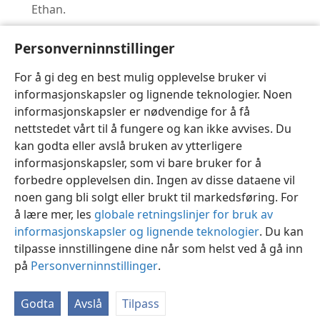
Ethan.
BIBELSK PRINSIPP: «Tenk ikke bare på deres eget
Personverninnstillinger
beste, men også på andres.» –
Filipperne 2:3, 4
.
For å gi deg en best mulig opplevelse bruker vi
informasjonskapsler og lignende teknologier. Noen
informasjonskapsler er nødvendige for å få
nettstedet vårt til å fungere og kan ikke avvises. Du
kan godta eller avslå bruken av ytterligere
informasjonskapsler, som vi bare bruker for å
forbedre opplevelsen din. Ingen av disse dataene vil
noen gang bli solgt eller brukt til markedsføring. For
å lære mer, les
globale retningslinjer for bruk av
informasjonskapsler og lignende teknologier
. Du kan
tilpasse innstillingene dine når som helst ved å gå inn
på
Personverninnstillinger
.
Godta
Avslå
Tilpass