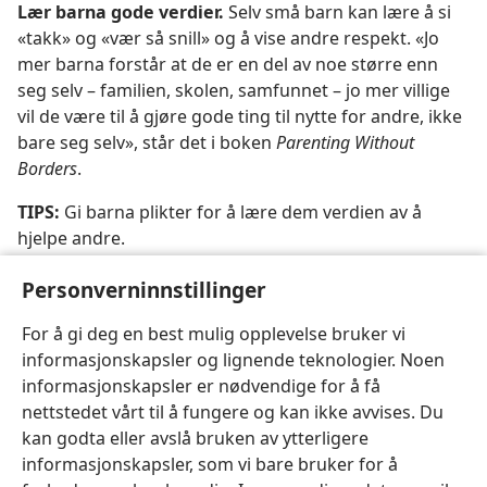
Lær barna gode verdier.
Selv små barn kan lære å si
«takk» og «vær så snill» og å vise andre respekt. «Jo
mer barna forstår at de er en del av noe større enn
seg selv – familien, skolen, samfunnet – jo mer villige
vil de være til å gjøre gode ting til nytte for andre, ikke
bare seg selv», står det i boken
Parenting Without
Borders
.
TIPS:
Gi barna plikter for å lære dem verdien av å
hjelpe andre.
«Hvis barna blir vant til å hjelpe til hjemme, får de
Personverninnstillinger
ikke sjokk når de flytter ut. Ansvarsoppgaver vil da
allerede være en del av livet deres.» – Tara.
For å gi deg en best mulig opplevelse bruker vi
informasjonskapsler og lignende teknologier. Noen
informasjonskapsler er nødvendige for å få
nettstedet vårt til å fungere og kan ikke avvises. Du
kan godta eller avslå bruken av ytterligere
informasjonskapsler, som vi bare bruker for å