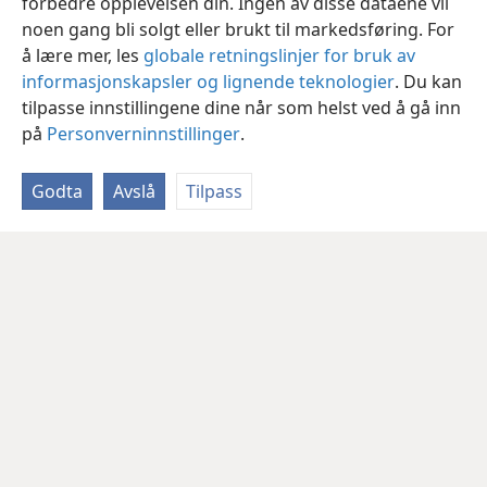
forbedre opplevelsen din. Ingen av disse dataene vil
noen gang bli solgt eller brukt til markedsføring. For
å lære mer, les
globale retningslinjer for bruk av
informasjonskapsler og lignende teknologier
. Du kan
tilpasse innstillingene dine når som helst ved å gå inn
på
Personverninnstillinger
.
Godta
Avslå
Tilpass
Norsk
Del
Innstillinger
Copyright
© 2026 Watch Tower Bible and Tract Society of Pennsylvania
Vilkår for bruk
Personvern
Personverninnstillinger
JW.ORG