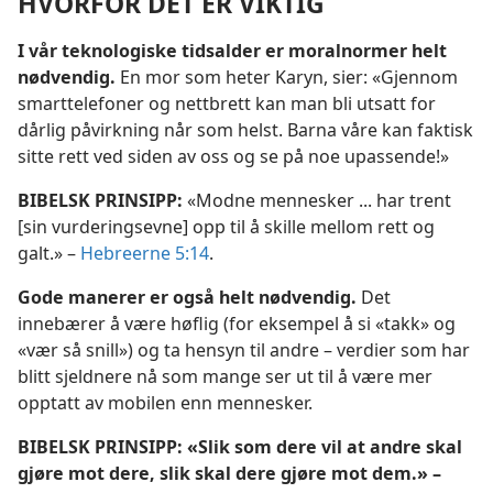
HVORFOR DET ER VIKTIG
I vår teknologiske tidsalder er moralnormer helt
nødvendig.
En mor som heter Karyn, sier: «Gjennom
smarttelefoner og nettbrett kan man bli utsatt for
dårlig påvirkning når som helst. Barna våre kan faktisk
sitte rett ved siden av oss og se på noe upassende!»
BIBELSK PRINSIPP:
«Modne mennesker ... har trent
[sin vurderingsevne] opp til å skille mellom rett og
galt.» –
Hebreerne 5:14
.
Gode manerer er også helt nødvendig.
Det
innebærer å være høflig (for eksempel å si «takk» og
«vær så snill») og ta hensyn til andre – verdier som har
blitt sjeldnere nå som mange ser ut til å være mer
opptatt av mobilen enn mennesker.
BIBELSK PRINSIPP: «Slik som dere vil at andre skal
gjøre mot dere, slik skal dere gjøre mot dem.» –