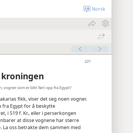
Norsk
 kroningen
yn, vogner som er blitt ført opp fra Egypt?
akarias fikk, viser det seg noen vogner.
p fra Egypt for å beskytte
, i 519 f. Kr., eller i perserkongen
penbarer at disse vognene har større
lde. La oss betrakte dem sammen med