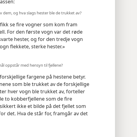
lassen:
 dem, og hva slags hester ble de trukket av?
 fikk se fire vogner som kom fram
jell. For den første vogn var det røde
varte hester, og for den tredje vogn
vogn flekkete, sterke hester.»
mål oppstår med hensyn til fjellene?
 forskjellige fargene på hestene betyr.
gnene som ble trukket av de forskjellige
r hver vogn ble trukket av, forteller
e to kobberfjellene som de fire
kert ikke et bilde på det fjellet som
for det. Hva de står for, framgår av det