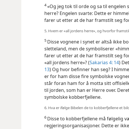
4
«Og jeg tok til orde og sa til engelen
herre? Engelen svarte: Dette er himm
farer ut etter at de har framstilt seg f
5. Hvem er «all jordens herre», og hvorfor framsti
5
Disse vognene i synet er altså ikke b
sletteland, men de symboliserer «himm
farer ut etter at de har framstilt seg 
«all jordens herre»? (
Sakarias 4: 14
) De
13
) Og hvor befinner han seg? I himmele
er for ham disse fire symbolske vognene
står foran ham for å motta sitt offisi
til jorden, som han er Herre over. De
symbolske kobberfjellene.
6. Hva er ifølge Bibelen de to kobberfjellene et bi
6
Disse to kobberfjellene må følgelig vær
regjeringsorganisasjoner. Dette er ikke 