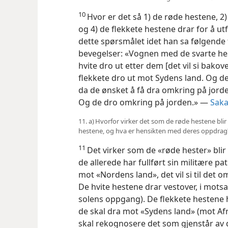
10
Hvor er det så 1) de røde hestene, 2)
og 4) de flekkete hestene drar for å u
dette spørsmålet idet han sa følgende 
bevegelser: «Vognen med de svarte he
hvite dro ut etter dem [det vil si bakove
flekkete dro ut mot Sydens land. Og de
da de ønsket å få dra omkring på jorde
Og de dro omkring på jorden.» —
Sakar
11. a) Hvorfor virker det som de røde hestene bli
hestene, og hva er hensikten med deres oppdrag
11
Det virker som de «røde hester» blir 
de allerede har fullført sin militære pa
mot «Nordens land», det vil si til det o
De hvite hestene drar vestover, i motsa
solens oppgang). De flekkete hestene h
de skal dra mot «Sydens land» (mot Afr
skal rekognosere det som gjenstår av d