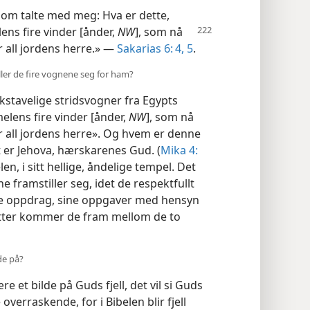
 som talte med meg: Hva er dette,
elens
fire vinder [ånder,
NW
], som nå
or all jordens herre.» —
Sakarias 6: 4, 5
.
ller de fire vognene seg for ham?
okstavelige stridsvogner fra Egypts
elens fire vinder [ånder,
NW
], som nå
for all jordens herre». Og hvem er denne
t er Jehova, hærskarenes Gud. (
Mika 4:
n, i sitt hellige, åndelige tempel. Det
 framstiller seg, idet de respektfullt
elle oppdrag, sine oppgaver med hensyn
retter kommer de fram mellom de to
lde på?
e et bilde på Guds fjell, det vil si Guds
overraskende, for i Bibelen blir fjell