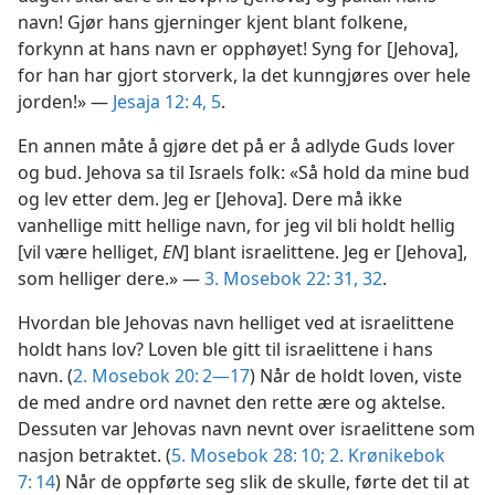
navn! Gjør hans gjerninger kjent blant folkene,
forkynn at hans navn er opphøyet! Syng for [Jehova],
for han har gjort storverk, la det kunngjøres over hele
jorden!» —
Jesaja 12: 4, 5
.
En annen måte å gjøre det på er å adlyde Guds lover
og bud. Jehova sa til Israels folk: «Så hold da mine bud
og lev etter dem. Jeg er [Jehova]. Dere må ikke
vanhellige mitt hellige navn, for jeg vil bli holdt hellig
[vil være helliget,
EN
] blant israelittene. Jeg er [Jehova],
som helliger dere.» —
3. Mosebok 22: 31, 32
.
Hvordan ble Jehovas navn helliget ved at israelittene
holdt hans lov? Loven ble gitt til israelittene i hans
navn. (
2. Mosebok 20: 2—17
) Når de holdt loven, viste
de med andre ord navnet den rette ære og aktelse.
Dessuten var Jehovas navn nevnt over israelittene som
nasjon betraktet. (
5. Mosebok 28: 10;
2. Krønikebok
7: 14
) Når de oppførte seg slik de skulle, førte det til at