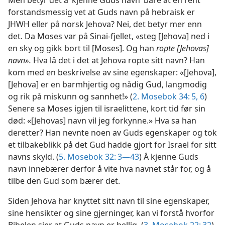
Men betyr det å ’kjenne Guds navn’ bare at en rent
forstandsmessig vet at Guds navn på hebraisk er
JHWH eller på norsk Jehova? Nei, det betyr mer enn
det. Da Moses var på Sinai-fjellet, «steg [Jehova] ned i
en sky og gikk bort til [Moses]. Og han
ropte [Jehovas]
navn».
Hva lå det i det at Jehova ropte sitt navn? Han
kom med en beskrivelse av sine egenskaper: «[Jehova],
[Jehova] er en barmhjertig og nådig Gud, langmodig
og rik på miskunn og sannhet!» (
2. Mosebok 34: 5, 6
)
Senere sa Moses igjen til israelittene, kort tid før sin
død: «[Jehovas] navn vil jeg forkynne.» Hva sa han
deretter? Han nevnte noen av Guds egenskaper og tok
et tilbakeblikk på det Gud hadde gjort for Israel for sitt
navns skyld. (
5. Mosebok 32: 3—43
) Å kjenne Guds
navn innebærer derfor å vite hva navnet står for, og å
tilbe den Gud som bærer det.
Siden Jehova har knyttet sitt navn til sine egenskaper,
sine hensikter og sine gjerninger, kan vi forstå hvorfor