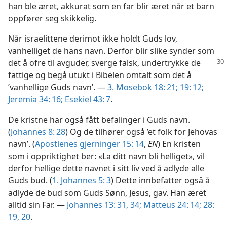
han ble æret, akkurat som en far blir æret når et barn
oppfører seg skikkelig.
Når israelittene derimot ikke holdt Guds lov,
vanhelliget de hans navn. Derfor blir slike synder som
det å ofre til
avguder, sverge falsk, undertrykke de
fattige og begå utukt i Bibelen omtalt som det å
’vanhellige Guds navn’. —
3. Mosebok 18: 21;
19: 12;
Jeremia 34: 16;
Esekiel 43: 7
.
De kristne har også fått befalinger i Guds navn.
(
Johannes 8: 28
) Og de tilhører også ’et folk for Jehovas
navn’. (
Apostlenes gjerninger 15: 14
,
EN
) En kristen
som i oppriktighet ber: «La ditt navn bli helliget», vil
derfor hellige dette navnet i sitt liv ved å adlyde alle
Guds bud. (
1. Johannes 5: 3
) Dette innbefatter også å
adlyde de bud som Guds Sønn, Jesus, gav. Han æret
alltid sin Far. —
Johannes 13: 31,
34;
Matteus 24: 14;
28:
19, 20
.