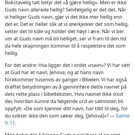
Bokstavelig talt betyr det «å gjøre hellig». Men er ikke
Guds navn allerede hellig? Selvfølgelig er det det. Når
vi helliger Guds navn, gjør vi det ikke mer hellig enn
det er. Det er heller slik at vi
anerkjenner
det som hellig,
setter det til side og holder det høyt i ære. Når vi ber
om at Guds navn må bli helliget, ser vi fram til den tid
da hele skapningen kommer til å respektere det som
hellig.
For det andre: Hva ligger det i ordet «navn»? Vi har sett
at Gud har et navn, Jehova, og at hans navn
forekommer tusenvis av ganger i Bibelen. Vi har også
drøftet betydningen av å gjeninnføre dette navnet på
dets rette plass i bibelteksten. Hvis navnet ikke stod
der, hvordan kunne da følgende ord av salmisten bli
oppfylt: «De som kjenner ditt navn, har tillit til deg, for
du svikter ikke den som søker deg, [Jehova]»? —
Salme
9: 11
.