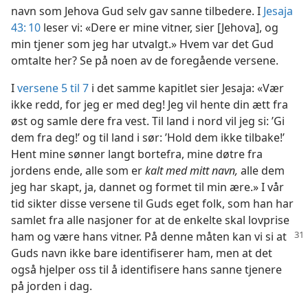
navn som Jehova Gud selv gav sanne tilbedere. I
Jesaja
43: 10
leser vi: «Dere er mine vitner, sier [Jehova], og
min tjener som jeg har utvalgt.» Hvem var det Gud
omtalte her? Se på noen av de foregående versene.
I
versene 5 til 7
i det samme kapitlet sier Jesaja: «Vær
ikke redd, for jeg er med deg! Jeg vil hente din ætt fra
øst og samle dere fra vest. Til land i nord vil jeg si: ’Gi
dem fra deg!’ og til land i sør: ’Hold dem ikke tilbake!’
Hent mine sønner langt bortefra, mine døtre fra
jordens ende, alle som er
kalt med mitt navn,
alle dem
jeg har skapt, ja, dannet og formet til min ære.» I vår
tid sikter disse versene til Guds eget folk, som han har
samlet fra alle nasjoner for at de enkelte skal lovprise
ham og være hans vitner. På denne
måten kan vi si at
Guds navn ikke bare identifiserer ham, men at det
også hjelper oss til å identifisere hans sanne tjenere
på jorden i dag.