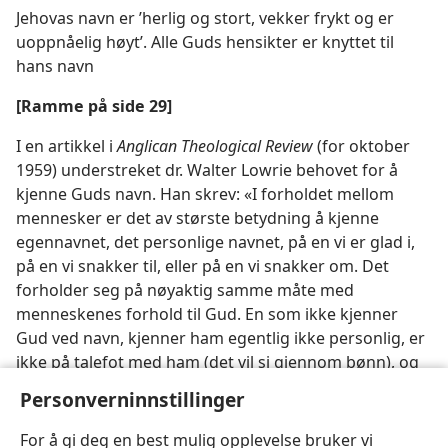
Jehovas navn er ’herlig og stort, vekker frykt og er
uoppnåelig høyt’. Alle Guds hensikter er knyttet til
hans navn
[Ramme på side 29]
I en artikkel i
Anglican Theological Review
(for oktober
1959) understreket dr. Walter Lowrie behovet for å
kjenne Guds navn. Han skrev: «I forholdet mellom
mennesker er det av største betydning å kjenne
egennavnet, det personlige navnet, på en vi er glad i,
på en vi snakker til, eller på en vi snakker om. Det
forholder seg på nøyaktig samme måte med
menneskenes forhold til Gud. En som ikke kjenner
Gud ved navn, kjenner ham egentlig ikke personlig, er
ikke på talefot med ham (det vil si gjennom bønn), og
han kan ikke elske ham hvis han bare kjenner ham
Personverninnstillinger
som en upersonlig kraft.»
For å gi deg en best mulig opplevelse bruker vi