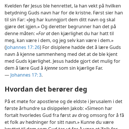
Kvelden før Jesus ble henrettet, la han vekt på hvilken
betydning Guds navn har for de kristne. Først sier han
til sin Far: «Jeg har kunngjort dem ditt navn og skal
gjøre det igjen.» Og deretter begrunner han det på
denne måten:
«For at
den kjærlighet du har hatt til
meg, kan være i dem, og jeg selv kan være i dem.»
(
Johannes 17: 26
) For disiplene hadde det å lære Guds
navn å kjenne sammenheng med det at de ble kjent
med Guds kjærlighet. Jesus hadde gjort det mulig for
dem å lære Gud å
kjenne
som sin kjærlige Far.
—
Johannes 17: 3
.
Hvordan det berører deg
På et møte for apostlene og de eldste i Jerusalem i det
første århundre sa disippelen Jakob: «Simeon har
fortalt hvorledes Gud fra først av drog omsorg for å få
et folk av hedninger for sitt navn.» Kunne du være