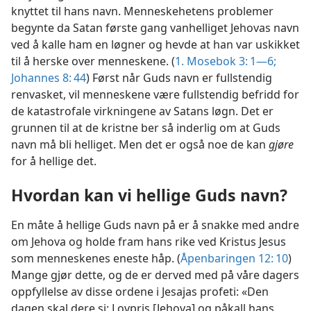
knyttet til hans navn. Menneskehetens problemer
begynte da Satan første gang vanhelliget Jehovas navn
ved å kalle ham en løgner og hevde at han var uskikket
til å herske over menneskene. (
1. Mosebok 3: 1—6;
Johannes 8: 44
) Først når Guds navn er fullstendig
renvasket, vil menneskene være fullstendig befridd for
de katastrofale virkningene av Satans løgn. Det er
grunnen til at de kristne ber så inderlig om at Guds
navn må bli helliget. Men det er også noe de kan
gjøre
for å hellige det.
Hvordan kan vi hellige Guds navn?
En måte å hellige Guds navn på er å snakke med andre
om Jehova og holde fram hans rike ved Kristus Jesus
som menneskenes eneste håp. (
Åpenbaringen 12: 10
)
Mange gjør dette, og de er derved med på våre dagers
oppfyllelse av disse ordene i Jesajas profeti: «Den
dagen skal dere si: Lovpris [Jehova] og påkall hans