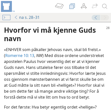
na s. 28–31
Hvorfor vi må kjenne Guds
navn
«ENHVER som påkaller Jehovas navn, skal bli frelst.»
(
Romerne 10: 13
,
NW
) Med disse ordene understreket
apostelen Paulus hvor vesentlig det er at vi kjenner
Guds navn. Hans uttalelse fører oss tilbake til det
spørsmålet vi stilte innledningsvis: Hvorfor lærte Jesus
oss gjennom mønsterbønnen at vi først skulle be om
at Gud måtte la sitt navn bli «helliget»? Hvorfor skal vi
be om dette før så mange andre viktige ting? For å
forstå dette må vi vite litt om hva to ord betyr.
For det første: Hva betyr egentlig ordet «hellige»?