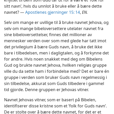
knyttet til dem som Gud tar ut for å være et ’folk for
sitt navn’, hvis du unnlot å bruke eller å bære dette
navnet? —
Apostlenes gjerninger 15: 14
,
EN.
Selv om mange er uvillige til å bruke navnet Jehova, og
selv om mange bibeloversettere utelater navnet fra
sine bibeloversettelser, finnes det millioner av
mennesker verden over som med glede har tatt imot
det privilegium å bære Guds navn, å bruke det ikke
bare i tilbedelsen, men i dagligtalen, og å forkynne det
for andre. Hvis noen snakket med deg om Bibelens
Gud og brukte navnet Jehova, hvilken religiøs gruppe
ville du da sette ham i forbindelse med? Det er bare én
gruppe i verden som bruker Guds navn regelmessig i
sin tilbedelse, akkurat som Guds tilbedere i gammel
tid gjorde. Denne gruppen er Jehovas vitner.
Navnet Jehovas vitner, som er basert på Bibelen,
identifiserer disse kristne som et ’folk for Guds navn’.
De er stolte over å bære dette navnet, for det er et