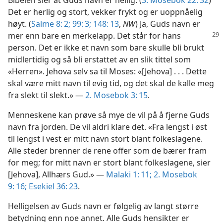
Bibelen sier at Guds navn er hellig. (
3. Mosebok 22: 32
)
Det er herlig og stort, vekker frykt og er uoppnåelig
høyt. (
Salme 8: 2;
99: 3;
148: 13
,
NW
) Ja, Guds navn er
mer enn bare en merkelapp. Det står for
hans
person. Det er ikke et navn som bare skulle bli brukt
midlertidig og så bli erstattet av en slik tittel som
«Herren». Jehova selv sa til Moses: «[Jehova] . . . Dette
skal være mitt navn til evig tid, og det skal de kalle meg
fra slekt til slekt.» —
2. Mosebok 3: 15
.
Menneskene kan prøve så mye de vil på å fjerne Guds
navn fra jorden. De vil aldri klare det. «Fra lengst i øst
til lengst i vest er mitt navn stort blant folkeslagene.
Alle steder brenner de rene offer som de bærer fram
for meg; for mitt navn er stort blant folkeslagene, sier
[Jehova], Allhærs Gud.» —
Malaki 1: 11;
2. Mosebok
9: 16;
Esekiel 36: 23
.
Helligelsen av Guds navn er følgelig av langt større
betydning enn noe annet. Alle Guds hensikter er