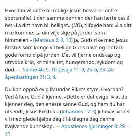
Hvordan vil dette bli mulig? Jesus besvarer dette
spørsmålet. I den samme bønnen der han lærte oss å
be: «La ditt navn bli helliget» (
UO
), tilføyde han: «La ditt
rike komme. La din vilje skje på jorden som i
himmelen.» (
Matteus 6: 9, 10
) Ja, Guds rike med Jesus
Kristus som konge vil hellige Guds navn og innføre
gode forhold på jorden. Det vil fjerne ondskap og
utrydde krig, kriminalitet, hungersnød, sykdom og
død. —
Salme 46: 9, 10;
Jesaja 11: 9;
25: 6;
33: 24;
Åpenbaringen 21: 3, 4
.
Du kan oppnå evig liv under Rikets styre. Hvordan?
Ved å lære Gud å kjenne. «Dette er det evige liv at de
kjenner deg, den eneste sanne Gud, og ham du har
utsendt, Jesus Kristus.» (
Johannes 17: 3
) Jehovas vitner
vil med glede hjelpe deg til å tilegne deg denne
livgivende kunnskap. —
Apostlenes gjerninger 8: 29—
31
.