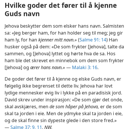
Hvilke goder det fører til å kjenne
Guds navn
Jehova beskytter dem som elsker hans navn. Salmisten
sa: «Jeg berger ham, for han holder seg til meg; jeg gir
ham ly, for han
kjenner mitt navn.»
(
Salme 91: 14
) Han
husker også på dem: «De som frykter [Jehova], talte da
sammen, og [Jehova] lyttet og hørte hva de sa. Hos
ham ble det skrevet en minnebok om dem som frykter
[Jehova] og
ærer hans navn.»
—
Malaki 3: 16
.
De goder det fører til å kjenne og elske Guds navn, er
følgelig ikke begrenset til dette liv. Jehova har lovt
lydige mennesker evig liv i lykke på en paradisisk jord.
David skrev under inspirasjon: «De som gjør det onde,
skal avskjæres, men
de som håper på Jehova,
er de som
skal ta jorden i eie. Men de ydmyke skal ta jorden i eie,
og de skal finne sin dypeste glede i den store fred.»
—
Salme 37: 9,
11
,
NW.