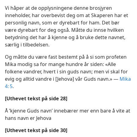
Vi håper at de opplysningene denne brosjyren
inneholder, har overbevist deg om at Skaperen har et
personlig navn, som er dyrebart for ham. Det bør
være dyrebart for deg også. Måtte du innse hvilken
betydning det har å kjenne og å bruke dette navnet,
særlig i tilbedelsen.
Og måtte du være fast bestemt på å si som profeten
Mika modig sa for mange hundre år siden: «Alle
folkene vandrer, hvert i sin guds navn; men vi skal for
evig og alltid vandre i [Jehova] vår Guds navn.» —
Mika
4: 5
.
[Uthevet tekst på side 28]
Å ’kjenne Guds navn’ innebærer mer enn bare å vite at
hans navn er Jehova
[Uthevet tekst på side 30]